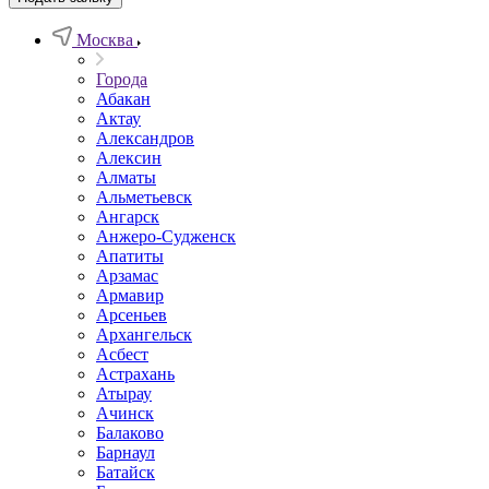
Москва
Города
Абакан
Актау
Александров
Алексин
Алматы
Альметьевск
Ангарск
Анжеро-Судженск
Апатиты
Арзамас
Армавир
Арсеньев
Архангельск
Асбест
Астрахань
Атырау
Ачинск
Балаково
Барнаул
Батайск