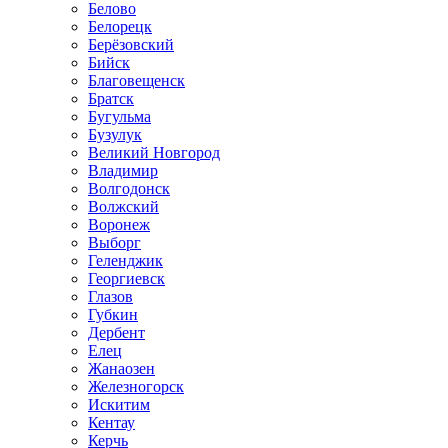
Белово
Белорецк
Берёзовский
Бийск
Благовещенск
Братск
Бугульма
Бузулук
Великий Новгород
Владимир
Волгодонск
Волжский
Воронеж
Выборг
Геленджик
Георгиевск
Глазов
Губкин
Дербент
Елец
Жанаозен
Железногорск
Искитим
Кентау
Керчь