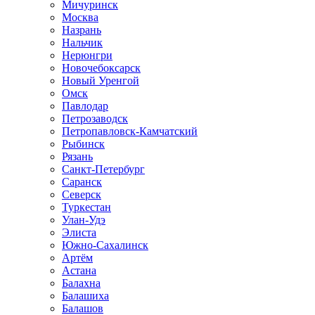
Мичуринск
Москва
Назрань
Нальчик
Нерюнгри
Новочебоксарск
Новый Уренгой
Омск
Павлодар
Петрозаводск
Петропавловск-Камчатский
Рыбинск
Рязань
Санкт-Петербург
Саранск
Северск
Туркестан
Улан-Удэ
Элиста
Южно-Сахалинск
Артём
Астана
Балахна
Балашиха
Балашов