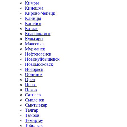
Кимры
Кинешма
Кирово-Чепецк
Клинцы
Копейск
Котлас
Краснокамск
Кульсары
Макеевка
Мурманск
Нефтеюганск
Новокуйбышевск
Новомосковск
Ноябрьск
Обнинск
Орел
Пенза
Псков
Сатпаев
Смоленск
Сыктывкар
Талгар
Тамбов
Темиртау
Тобольск