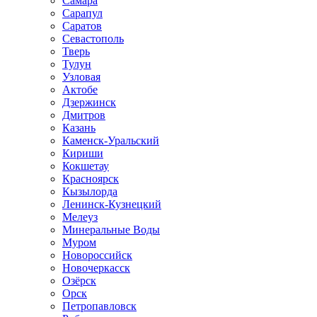
Самара
Сарапул
Саратов
Севастополь
Тверь
Тулун
Узловая
Актобе
Дзержинск
Дмитров
Казань
Каменск-Уральский
Кириши
Кокшетау
Красноярск
Кызылорда
Ленинск-Кузнецкий
Мелеуз
Минеральные Воды
Муром
Новороссийск
Новочеркасск
Озёрск
Орск
Петропавловск