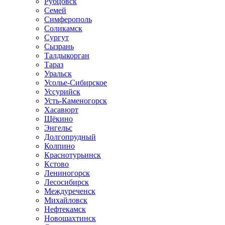
Рубцовск
Семей
Симферополь
Соликамск
Сургут
Сызрань
Талдыкорган
Тараз
Уральск
Усолье-Сибирское
Уссурийск
Усть-Каменогорск
Хасавюрт
Щёкино
Энгельс
Долгопрудный
Колпино
Краснотурьинск
Кстово
Лениногорск
Лесосибирск
Междуреченск
Михайловск
Нефтекамск
Новошахтинск