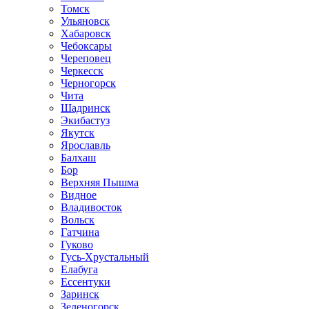
Томск
Ульяновск
Хабаровск
Чебоксары
Череповец
Черкесск
Черногорск
Чита
Шадринск
Экибастуз
Якутск
Ярославль
Балхаш
Бор
Верхняя Пышма
Видное
Владивосток
Вольск
Гатчина
Гуково
Гусь-Хрустальный
Елабуга
Ессентуки
Заринск
Зеленогорск