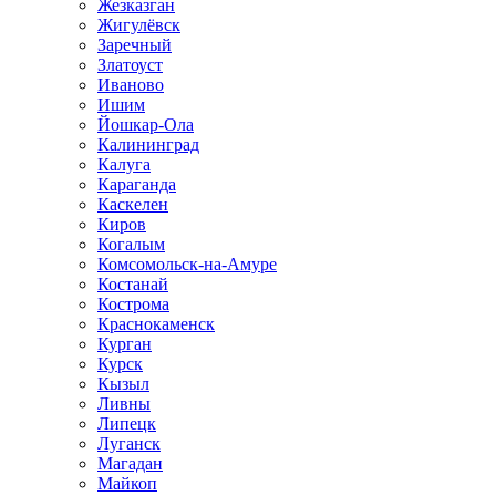
Жезказган
Жигулёвск
Заречный
Златоуст
Иваново
Ишим
Йошкар-Ола
Калининград
Калуга
Караганда
Каскелен
Киров
Когалым
Комсомольск-на-Амуре
Костанай
Кострома
Краснокаменск
Курган
Курск
Кызыл
Ливны
Липецк
Луганск
Магадан
Майкоп