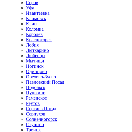
Серов
Уфа
Ивантеевка
Климовск
Клин
Коломна
Королёв
Красногорск
Лобня
Лыткарино
Люберцы
Мытищи
Ногинск
Одинцово
Орехово-Зуево
Павловский Посад
Подольск
Пушкино
Раменское
Реутов
Сергиев Посад
Серпухов
Солнечногорск
Ступино
Троицк