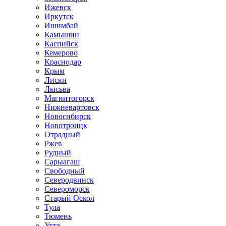
Ижевск
Иркутск
Ишимбай
Камышин
Каспийск
Кемерово
Краснодар
Крым
Лиски
Лысьва
Магнитогорск
Нижневартовск
Новосибирск
Новотроицк
Отрадный
Ржев
Рудный
Сарыагаш
Свободный
Северодвинск
Североморск
Старый Оскол
Тула
Тюмень
Ухта