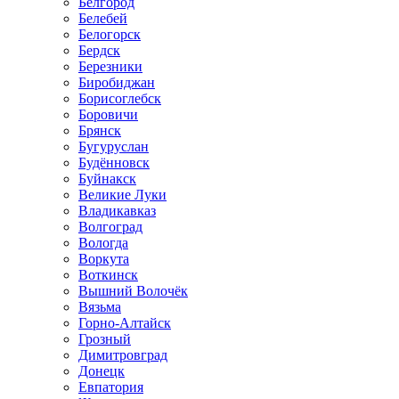
Белгород
Белебей
Белогорск
Бердск
Березники
Биробиджан
Борисоглебск
Боровичи
Брянск
Бугуруслан
Будённовск
Буйнакск
Великие Луки
Владикавказ
Волгоград
Вологда
Воркута
Воткинск
Вышний Волочёк
Вязьма
Горно-Алтайск
Грозный
Димитровград
Донецк
Евпатория