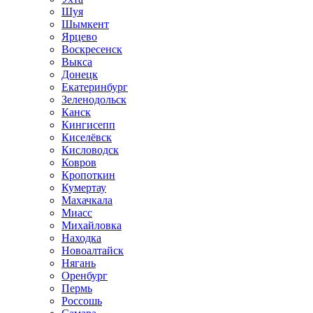
Шуя
Шымкент
Ярцево
Воскресенск
Выкса
Донецк
Екатеринбург
Зеленодольск
Канск
Кингисепп
Киселёвск
Кисловодск
Ковров
Кропоткин
Кумертау
Махачкала
Миасс
Михайловка
Находка
Новоалтайск
Нягань
Оренбург
Пермь
Россошь