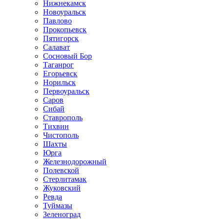
Нижнекамск
Новоуральск
Павлово
Прокопьевск
Пятигорск
Салават
Сосновый Бор
Таганрог
Егорьевск
Норильск
Первоуральск
Саров
Сибай
Ставрополь
Тихвин
Чистополь
Шахты
Юрга
Железнодорожный
Полевской
Стерлитамак
Жуковский
Ревда
Туймазы
Зеленоград