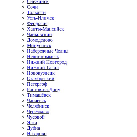
Снежинск
Сочи
Тольятти
Усть-Илимск
Феодосия
Ханты-Мансийск
Чайковский
Домодедово
Минусинск
Набережные Челны
Невинномысск
Нижний Новгород
Нижний Тагил
Новокузнецк
Октябрьский
Петергоф
Ростов-на-Дону
Тимашёвск
Чапаевск
Челябинск
Черемхово
Чусовой
Ялта
Дубна
Назарово