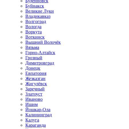
Будённовск
Буйнакск
Великие Луки
Владикавказ
Волгоград
Вологда
Воркута
Воткинск
Вышний Волочёк
Вязьма
Горно-Алтайск
Грозный
Димитровград
Донецк
Евпатория
Жезказган
Жигулёвск
Заречный
Златоуст
Иваново
Ишим
Йошкар-Ола
Калининград
Калуга
Караганда