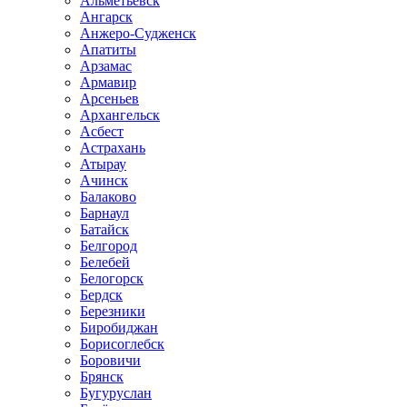
Альметьевск
Ангарск
Анжеро-Судженск
Апатиты
Арзамас
Армавир
Арсеньев
Архангельск
Асбест
Астрахань
Атырау
Ачинск
Балаково
Барнаул
Батайск
Белгород
Белебей
Белогорск
Бердск
Березники
Биробиджан
Борисоглебск
Боровичи
Брянск
Бугуруслан