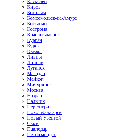
Каскелен
Киров
Когалым
Комсомольск-на-Амуре
Костанай
Кострома
Краснокаменск
Курган
Курск
Кызыл
Ливны
Липецк
Луганск
Магадан
Майкоп
Мичуринск
Москва
Назрань
Нальчик
Нерюнгри
Новочебоксарск
Новый Уренгой
Омск
Павлодар
Петрозаводск