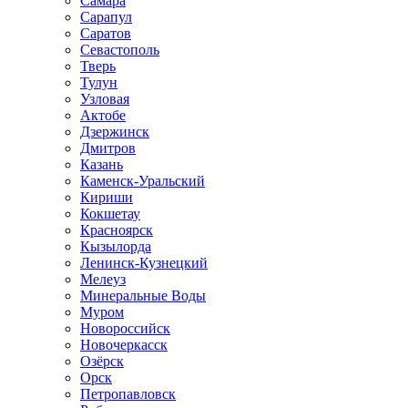
Самара
Сарапул
Саратов
Севастополь
Тверь
Тулун
Узловая
Актобе
Дзержинск
Дмитров
Казань
Каменск-Уральский
Кириши
Кокшетау
Красноярск
Кызылорда
Ленинск-Кузнецкий
Мелеуз
Минеральные Воды
Муром
Новороссийск
Новочеркасск
Озёрск
Орск
Петропавловск