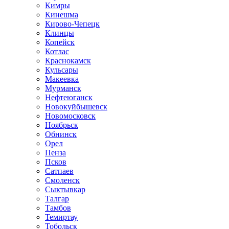
Кимры
Кинешма
Кирово-Чепецк
Клинцы
Копейск
Котлас
Краснокамск
Кульсары
Макеевка
Мурманск
Нефтеюганск
Новокуйбышевск
Новомосковск
Ноябрьск
Обнинск
Орел
Пенза
Псков
Сатпаев
Смоленск
Сыктывкар
Талгар
Тамбов
Темиртау
Тобольск