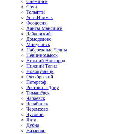
Снежинск
Сочи
Тольятти
Усть-Илимск
Феодосия
Ханты-Мансийск
Чайковский
Домодедово
Минусинск
Набережные Челны
Невинномысск
Нижний Новгород
Нижний Тагил
Новокузнецк
Октябрьский
Петергоф
Ростов-на-Дону
Тимашёвск
Чапаевск
Челябинск
Черемхово
Чусовой
Ялта
Дубна
Назарово