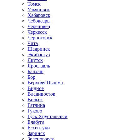
Томск
Ульяновск
Хабаровск
Чебоксары
Череповец
Черкесск
Черногорск
Чита
Шадринск
Экибастуз
Якутск
Ярославль
Балхаш
Бор
Верхняя Пышма
Видное
Владивосток
Вольск
Гатчина
Гуково
Гусь-Хрустальный
Елабуга
Ессентуки
Заринск
Зеленогорск