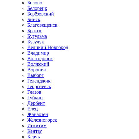
Белово
Белорецк
Берёзовский
Бийск
Благовещенск
Братск
Бугульма
Бузулук
Великий Новгород
Владимир
Волгодонск
Волжский
Воронеж
Выборг
Геленджик
Георгиевск
Глазов
Губкин
Дербент
Елец
Жанаозен
Железногорск
Искитим
Кентау
Керчь