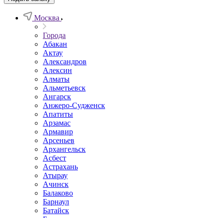
Москва
Города
Абакан
Актау
Александров
Алексин
Алматы
Альметьевск
Ангарск
Анжеро-Судженск
Апатиты
Арзамас
Армавир
Арсеньев
Архангельск
Асбест
Астрахань
Атырау
Ачинск
Балаково
Барнаул
Батайск