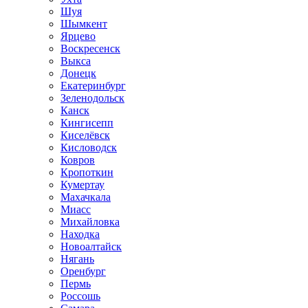
Шуя
Шымкент
Ярцево
Воскресенск
Выкса
Донецк
Екатеринбург
Зеленодольск
Канск
Кингисепп
Киселёвск
Кисловодск
Ковров
Кропоткин
Кумертау
Махачкала
Миасс
Михайловка
Находка
Новоалтайск
Нягань
Оренбург
Пермь
Россошь