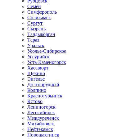
Рубцовск
Семей
Симферополь
Соликамск
Сургут
Сызрань
Талдыкорган
Тараз
Уральск
Усолье-Сибирское
Уссурийск
Усть-Каменогорск
Хасавюрт
Щёкино
Энгельс
Долгопрудный
Колпино
Краснотурьинск
Кстово
Лениногорск
Лесосибирск
Междуреченск
Михайловск
Нефтекамск
Новошахтинск