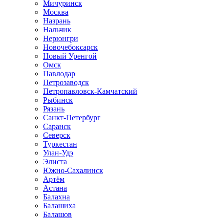
Мичуринск
Москва
Назрань
Нальчик
Нерюнгри
Новочебоксарск
Новый Уренгой
Омск
Павлодар
Петрозаводск
Петропавловск-Камчатский
Рыбинск
Рязань
Санкт-Петербург
Саранск
Северск
Туркестан
Улан-Удэ
Элиста
Южно-Сахалинск
Артём
Астана
Балахна
Балашиха
Балашов