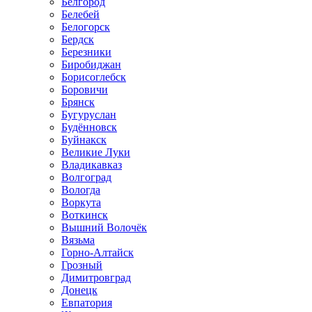
Белгород
Белебей
Белогорск
Бердск
Березники
Биробиджан
Борисоглебск
Боровичи
Брянск
Бугуруслан
Будённовск
Буйнакск
Великие Луки
Владикавказ
Волгоград
Вологда
Воркута
Воткинск
Вышний Волочёк
Вязьма
Горно-Алтайск
Грозный
Димитровград
Донецк
Евпатория