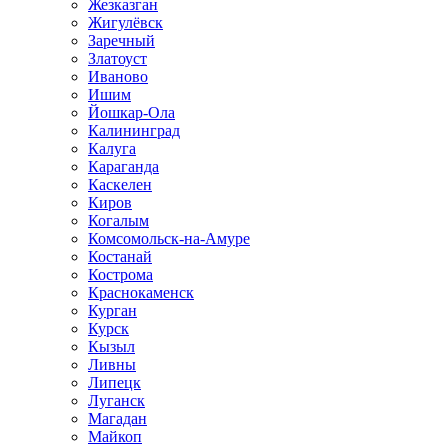
Жезказган
Жигулёвск
Заречный
Златоуст
Иваново
Ишим
Йошкар-Ола
Калининград
Калуга
Караганда
Каскелен
Киров
Когалым
Комсомольск-на-Амуре
Костанай
Кострома
Краснокаменск
Курган
Курск
Кызыл
Ливны
Липецк
Луганск
Магадан
Майкоп