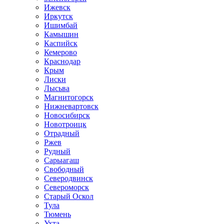
Ижевск
Иркутск
Ишимбай
Камышин
Каспийск
Кемерово
Краснодар
Крым
Лиски
Лысьва
Магнитогорск
Нижневартовск
Новосибирск
Новотроицк
Отрадный
Ржев
Рудный
Сарыагаш
Свободный
Северодвинск
Североморск
Старый Оскол
Тула
Тюмень
Ухта