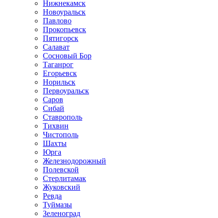
Нижнекамск
Новоуральск
Павлово
Прокопьевск
Пятигорск
Салават
Сосновый Бор
Таганрог
Егорьевск
Норильск
Первоуральск
Саров
Сибай
Ставрополь
Тихвин
Чистополь
Шахты
Юрга
Железнодорожный
Полевской
Стерлитамак
Жуковский
Ревда
Туймазы
Зеленоград