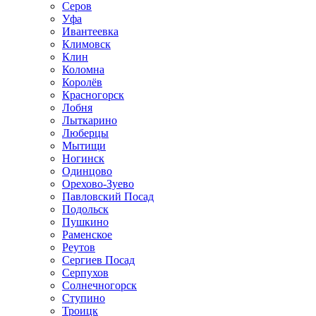
Серов
Уфа
Ивантеевка
Климовск
Клин
Коломна
Королёв
Красногорск
Лобня
Лыткарино
Люберцы
Мытищи
Ногинск
Одинцово
Орехово-Зуево
Павловский Посад
Подольск
Пушкино
Раменское
Реутов
Сергиев Посад
Серпухов
Солнечногорск
Ступино
Троицк