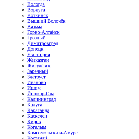
Вологда
Воркута
Воткинск
Вышний Волочёк
Вязьма
Горно-Алтайск
Грозный
Димитровград
Донецк
Евпатория
Жезказган
Жигулёвск
Заречный
Златоуст
Иваново
Ишим
Йошкар-Ола
Калининград
Калуга
Караганда
Каскелен
Киров
Когалым
Комсомольск-на-Амуре
Костанай