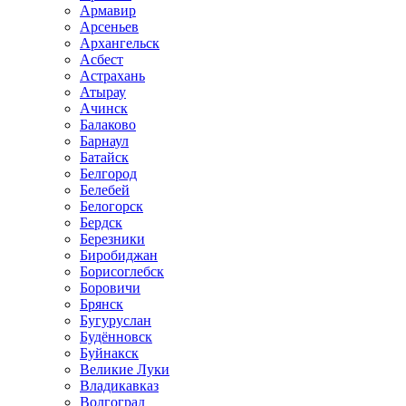
Армавир
Арсеньев
Архангельск
Асбест
Астрахань
Атырау
Ачинск
Балаково
Барнаул
Батайск
Белгород
Белебей
Белогорск
Бердск
Березники
Биробиджан
Борисоглебск
Боровичи
Брянск
Бугуруслан
Будённовск
Буйнакск
Великие Луки
Владикавказ
Волгоград