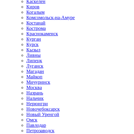
Каскелен
Киров
Когалым
Комсомольск-на-Амуре
Костанай
Кострома
Краснокаменск
Курган
Курск
Кызыл
Ливны
Липецк
Луганск
Магадан
Майкоп
Мичуринск
Москва
Назрань
Нальчик
Нерюнгри
Новочебоксарск
Новый Уренгой
Омск
Павлодар
Петрозаводск