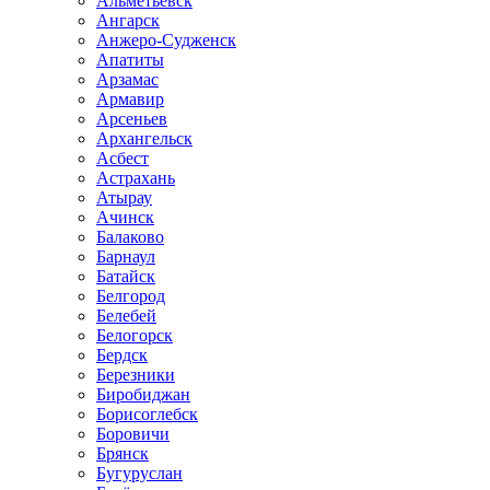
Альметьевск
Ангарск
Анжеро-Судженск
Апатиты
Арзамас
Армавир
Арсеньев
Архангельск
Асбест
Астрахань
Атырау
Ачинск
Балаково
Барнаул
Батайск
Белгород
Белебей
Белогорск
Бердск
Березники
Биробиджан
Борисоглебск
Боровичи
Брянск
Бугуруслан