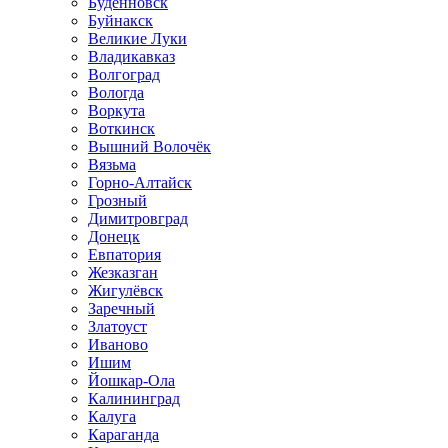
Будённовск
Буйнакск
Великие Луки
Владикавказ
Волгоград
Вологда
Воркута
Воткинск
Вышний Волочёк
Вязьма
Горно-Алтайск
Грозный
Димитровград
Донецк
Евпатория
Жезказган
Жигулёвск
Заречный
Златоуст
Иваново
Ишим
Йошкар-Ола
Калининград
Калуга
Караганда