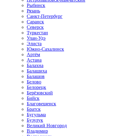
Рыбинск
Рязань
Санкт-Петербург
Саранск
Северск
Туркестан
Улан-Удэ
Элиста
Южно-Сахалинск
Артём
Астана
Балахна
Балашиха
Балашов
Белово
Белорецк
Берёзовский
Бийск
Благовещенск
Братск
Бугульма
Бузулук
Великий Новгород
Владимир