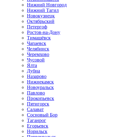
Нижний Новгород
Нижний Тагил
Новокузнецк
Октябрьский
Петергоф
Ростов-на-Дону
Тимашёвск
Чапаевск
Челябинск
Черемхово
Чусовой
Ялта
Дубна
Назарово
Нижнекамск
Новоуральск
Павлово
Прокопьевск
Пятигорск
Салават
Сосновый Бор
Таганрог
Егорьевск
Норильск
Первоуральск