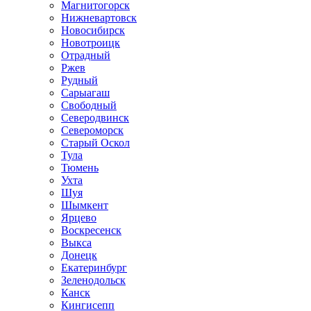
Магнитогорск
Нижневартовск
Новосибирск
Новотроицк
Отрадный
Ржев
Рудный
Сарыагаш
Свободный
Северодвинск
Североморск
Старый Оскол
Тула
Тюмень
Ухта
Шуя
Шымкент
Ярцево
Воскресенск
Выкса
Донецк
Екатеринбург
Зеленодольск
Канск
Кингисепп