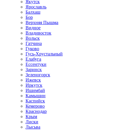
Якутск
Ярославль
Балхаш
Бор
Верхняя Пышма
Видное
Владивосток
Вольск
Гатчина
Гуково
Гусь-Хрустальный
Елабуга
Ессентуки
Заринск
Зеленогорск
Ижевск
Иркутск
Ишимбай
Камышин
Каспийск
Кемерово
Краснодар
Крым
Лиски
Лысьва