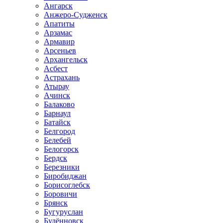
Ангарск
Анжеро-Судженск
Апатиты
Арзамас
Армавир
Арсеньев
Архангельск
Асбест
Астрахань
Атырау
Ачинск
Балаково
Барнаул
Батайск
Белгород
Белебей
Белогорск
Бердск
Березники
Биробиджан
Борисоглебск
Боровичи
Брянск
Бугуруслан
Будённовск