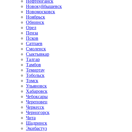
Нефтеюганск
Новокуйбышевск
Новомосковск
Ноябрьск
Обнинск
Орел
Пенза
Псков
Сатпаев
Смоленск
Сыктывкар
Талгар
Тамбов
Темиртау
Тобольск
Томск
Ульяновск
Хабаровск
Чебоксары
Череповец
Черкесск
Черногорск
Чита
Шадринск
Экибастуз