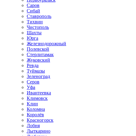
Саров
Сибай
Ставрополь
Тихвин
Чистополь
Шахты
Юрга
Железнодорожный
Полевской
Стерлитамак
Жуковский
Ревда
Туймазы
Зеленоград
Серов
Уфа
Ивантеевка
Климовск
Клин
Коломна
Королёв
Красногорск
Лобня
Лыткарино