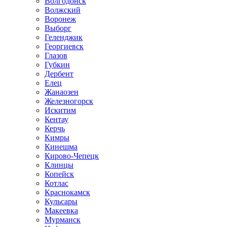
Волгодонск
Волжский
Воронеж
Выборг
Геленджик
Георгиевск
Глазов
Губкин
Дербент
Елец
Жанаозен
Железногорск
Искитим
Кентау
Керчь
Кимры
Кинешма
Кирово-Чепецк
Клинцы
Копейск
Котлас
Краснокамск
Кульсары
Макеевка
Мурманск