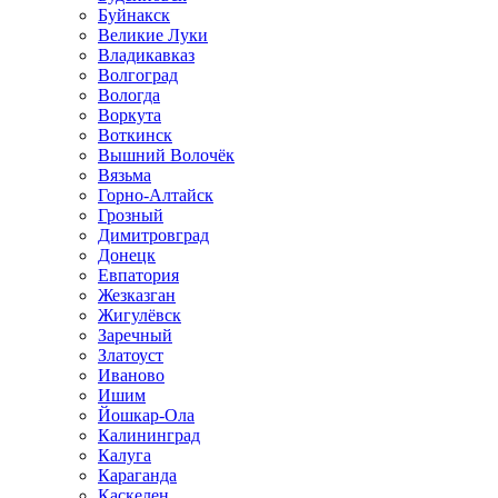
Буйнакск
Великие Луки
Владикавказ
Волгоград
Вологда
Воркута
Воткинск
Вышний Волочёк
Вязьма
Горно-Алтайск
Грозный
Димитровград
Донецк
Евпатория
Жезказган
Жигулёвск
Заречный
Златоуст
Иваново
Ишим
Йошкар-Ола
Калининград
Калуга
Караганда
Каскелен