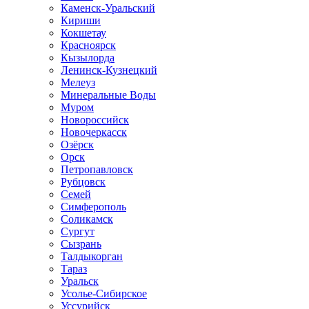
Каменск-Уральский
Кириши
Кокшетау
Красноярск
Кызылорда
Ленинск-Кузнецкий
Мелеуз
Минеральные Воды
Муром
Новороссийск
Новочеркасск
Озёрск
Орск
Петропавловск
Рубцовск
Семей
Симферополь
Соликамск
Сургут
Сызрань
Талдыкорган
Тараз
Уральск
Усолье-Сибирское
Уссурийск