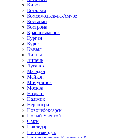
Киров
Когалым
Комсомольск-на-Амуре
Костанай
Кострома
Краснокаменск
Курган
Курск
Кызыл
Ливны
Липецк
Луганск
Магадан
Майкоп
Мичуринск
Москва
Назрань
Нальчик
Нерюнгри
Новочебоксарск
Новый Уренгой
Омск
Павлодар
Петрозаводск
Петропавловск-Камчатский