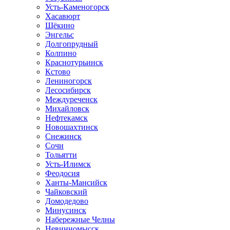
Усть-Каменогорск
Хасавюрт
Щёкино
Энгельс
Долгопрудный
Колпино
Краснотурьинск
Кстово
Лениногорск
Лесосибирск
Междуреченск
Михайловск
Нефтекамск
Новошахтинск
Снежинск
Сочи
Тольятти
Усть-Илимск
Феодосия
Ханты-Мансийск
Чайковский
Домодедово
Минусинск
Набережные Челны
Невинномысск