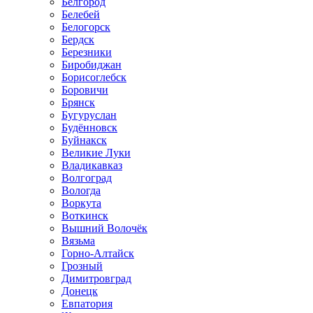
Белгород
Белебей
Белогорск
Бердск
Березники
Биробиджан
Борисоглебск
Боровичи
Брянск
Бугуруслан
Будённовск
Буйнакск
Великие Луки
Владикавказ
Волгоград
Вологда
Воркута
Воткинск
Вышний Волочёк
Вязьма
Горно-Алтайск
Грозный
Димитровград
Донецк
Евпатория