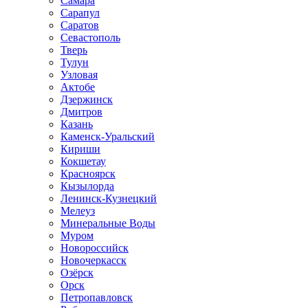
Самара
Сарапул
Саратов
Севастополь
Тверь
Тулун
Узловая
Актобе
Дзержинск
Дмитров
Казань
Каменск-Уральский
Кириши
Кокшетау
Красноярск
Кызылорда
Ленинск-Кузнецкий
Мелеуз
Минеральные Воды
Муром
Новороссийск
Новочеркасск
Озёрск
Орск
Петропавловск