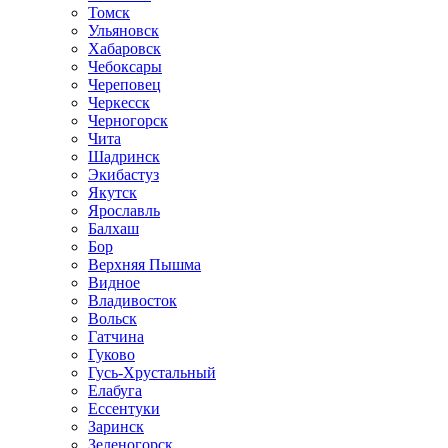
Томск
Ульяновск
Хабаровск
Чебоксары
Череповец
Черкесск
Черногорск
Чита
Шадринск
Экибастуз
Якутск
Ярославль
Балхаш
Бор
Верхняя Пышма
Видное
Владивосток
Вольск
Гатчина
Гуково
Гусь-Хрустальный
Елабуга
Ессентуки
Заринск
Зеленогорск