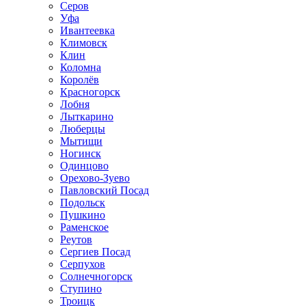
Серов
Уфа
Ивантеевка
Климовск
Клин
Коломна
Королёв
Красногорск
Лобня
Лыткарино
Люберцы
Мытищи
Ногинск
Одинцово
Орехово-Зуево
Павловский Посад
Подольск
Пушкино
Раменское
Реутов
Сергиев Посад
Серпухов
Солнечногорск
Ступино
Троицк