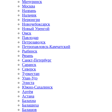
Мичуринск
Москва
Назрань
Нальчик
Нерюнгри
Новочебоксарск
Новый Уренгой
Омск
Павлодар
Петрозаводск
Петропавловск-Камчатский
Рыбинск
Рязань
Санкт-Петербург
Саранск
Северск
Туркестан
Улан-Удэ
Элиста
Южно-Сахалинск
Артём
Астана
Балахна
Балашиха
Балашов