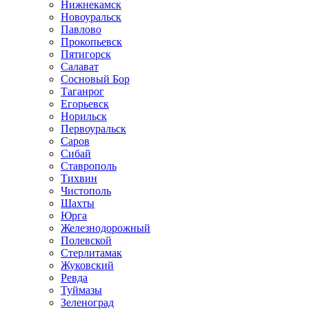
Нижнекамск
Новоуральск
Павлово
Прокопьевск
Пятигорск
Салават
Сосновый Бор
Таганрог
Егорьевск
Норильск
Первоуральск
Саров
Сибай
Ставрополь
Тихвин
Чистополь
Шахты
Юрга
Железнодорожный
Полевской
Стерлитамак
Жуковский
Ревда
Туймазы
Зеленоград