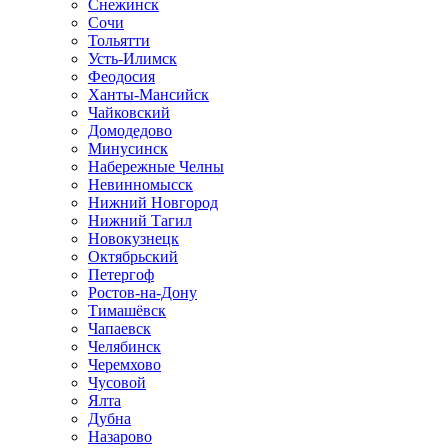
Снежинск
Сочи
Тольятти
Усть-Илимск
Феодосия
Ханты-Мансийск
Чайковский
Домодедово
Минусинск
Набережные Челны
Невинномысск
Нижний Новгород
Нижний Тагил
Новокузнецк
Октябрьский
Петергоф
Ростов-на-Дону
Тимашёвск
Чапаевск
Челябинск
Черемхово
Чусовой
Ялта
Дубна
Назарово