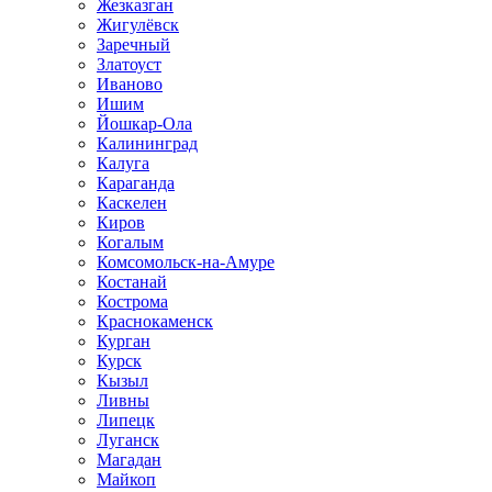
Жезказган
Жигулёвск
Заречный
Златоуст
Иваново
Ишим
Йошкар-Ола
Калининград
Калуга
Караганда
Каскелен
Киров
Когалым
Комсомольск-на-Амуре
Костанай
Кострома
Краснокаменск
Курган
Курск
Кызыл
Ливны
Липецк
Луганск
Магадан
Майкоп