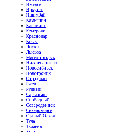
Ижевск
Иркутск
Ишимбай
Камышин
Каспийск
Кемерово
Краснодар
Крым
Лиски
Лысьва
Магнитогорск
Нижневартовск
Новосибирск
Новотроицк
Отрадный
Ржев
Рудный
Сарыагаш
Свободный
Северодвинск
Североморск
Старый Оскол
Тула
Тюмень
Ухта