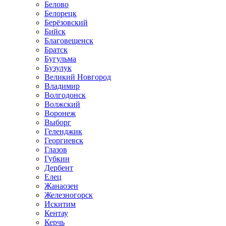
Белово
Белорецк
Берёзовский
Бийск
Благовещенск
Братск
Бугульма
Бузулук
Великий Новгород
Владимир
Волгодонск
Волжский
Воронеж
Выборг
Геленджик
Георгиевск
Глазов
Губкин
Дербент
Елец
Жанаозен
Железногорск
Искитим
Кентау
Керчь