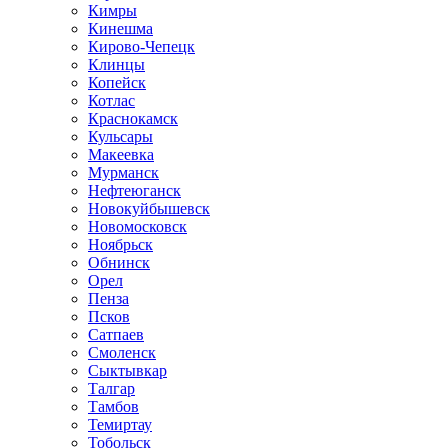
Кимры
Кинешма
Кирово-Чепецк
Клинцы
Копейск
Котлас
Краснокамск
Кульсары
Макеевка
Мурманск
Нефтеюганск
Новокуйбышевск
Новомосковск
Ноябрьск
Обнинск
Орел
Пенза
Псков
Сатпаев
Смоленск
Сыктывкар
Талгар
Тамбов
Темиртау
Тобольск