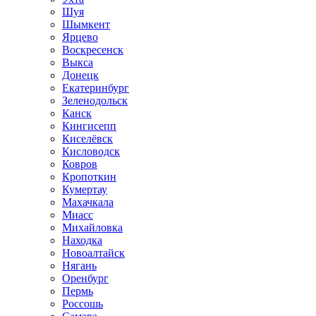
Шуя
Шымкент
Ярцево
Воскресенск
Выкса
Донецк
Екатеринбург
Зеленодольск
Канск
Кингисепп
Киселёвск
Кисловодск
Ковров
Кропоткин
Кумертау
Махачкала
Миасс
Михайловка
Находка
Новоалтайск
Нягань
Оренбург
Пермь
Россошь