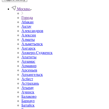
Москва
Города
Абакан
Актау
Александров
Алексин
Алматы
Альметьевск
Ангарск
Анжеро-Судженск
Апатиты
Арзамас
Армавир
Арсеньев
Архангельск
Асбест
Астрахань
Атырау
Ачинск
Балаково
Барнаул
Батайск