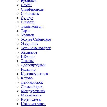
Рубцовск
Семей
Симферополь
Соликамск
Сургут
Сызрань
Талдыкорган
Тараз
Уральск
Усолье-Сибирское
Уссурийск
Усть-Каменогорск
Хасавюрт
Щёкино
Энгельс
Долгопрудный
Колпино
Краснотурьинск
Кстово
Лениногорск
Лесосибирск
Междуреченск
Михайловск
Нефтекамск
Новошахтинск