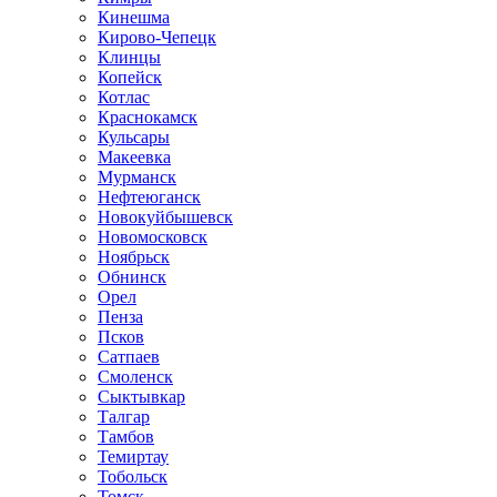
Кинешма
Кирово-Чепецк
Клинцы
Копейск
Котлас
Краснокамск
Кульсары
Макеевка
Мурманск
Нефтеюганск
Новокуйбышевск
Новомосковск
Ноябрьск
Обнинск
Орел
Пенза
Псков
Сатпаев
Смоленск
Сыктывкар
Талгар
Тамбов
Темиртау
Тобольск
Томск