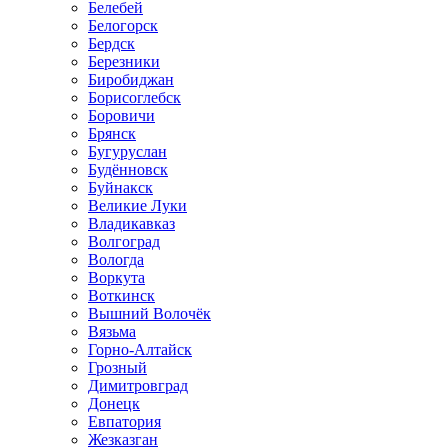
Белебей
Белогорск
Бердск
Березники
Биробиджан
Борисоглебск
Боровичи
Брянск
Бугуруслан
Будённовск
Буйнакск
Великие Луки
Владикавказ
Волгоград
Вологда
Воркута
Воткинск
Вышний Волочёк
Вязьма
Горно-Алтайск
Грозный
Димитровград
Донецк
Евпатория
Жезказган