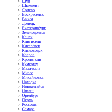
Шуя
Шымкент
Ярцево
Воскресенск
Выкса
Донецк
Екатеринбург
Зеленодольск
Канск
Кингисепп
Киселёвск
Кисловодск
Ковров
Кропоткин
Кумертау
Махачкала
Миасс
Михайловка
Находка
Новоалтайск
Нягань
Оренбург
Пермь
Россошь
Самара