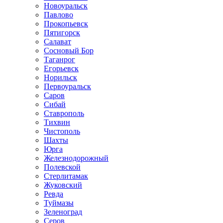
Новоуральск
Павлово
Прокопьевск
Пятигорск
Салават
Сосновый Бор
Таганрог
Егорьевск
Норильск
Первоуральск
Саров
Сибай
Ставрополь
Тихвин
Чистополь
Шахты
Юрга
Железнодорожный
Полевской
Стерлитамак
Жуковский
Ревда
Туймазы
Зеленоград
Серов