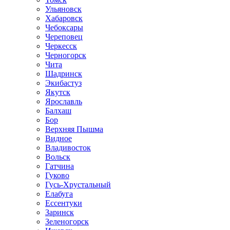
Ульяновск
Хабаровск
Чебоксары
Череповец
Черкесск
Черногорск
Чита
Шадринск
Экибастуз
Якутск
Ярославль
Балхаш
Бор
Верхняя Пышма
Видное
Владивосток
Вольск
Гатчина
Гуково
Гусь-Хрустальный
Елабуга
Ессентуки
Заринск
Зеленогорск