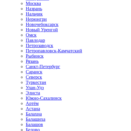
Москва
Назрань
Нальчик
Нерюнгри
Новочебоксарск
Новый Уренгой
Омск
Павлодар
Петрозаводск
Петропавловск-Камчатский
Рыбинск
Рязань
Санкт-Петербург
Саранск
Северск
Туркестан
Улан-Удэ
Элиста
Южно-Сахалинск
Артём
Астана
Балахна
Балашиха
Балашов
Белово