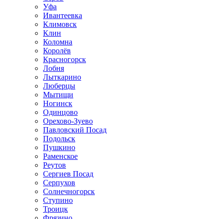
Уфа
Ивантеевка
Климовск
Клин
Коломна
Королёв
Красногорск
Лобня
Лыткарино
Люберцы
Мытищи
Ногинск
Одинцово
Орехово-Зуево
Павловский Посад
Подольск
Пушкино
Раменское
Реутов
Сергиев Посад
Серпухов
Солнечногорск
Ступино
Троицк
Фрязино