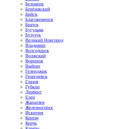
Белорецк
Берёзовский
Бийск
Благовещенск
Братск
Бугульма
Бузулук
Великий Новгород
Владимир
Волгодонск
Волжский
Воронеж
Выборг
Геленджик
Георгиевск
Глазов
Губкин
Дербент
Елец
Жанаозен
Железногорск
Искитим
Кентау
Керчь
Кимры