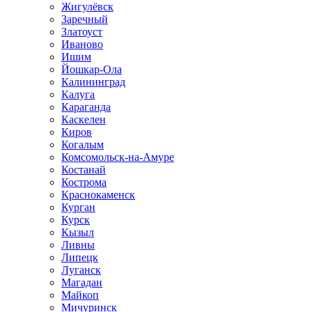
Жигулёвск
Заречный
Златоуст
Иваново
Ишим
Йошкар-Ола
Калининград
Калуга
Караганда
Каскелен
Киров
Когалым
Комсомольск-на-Амуре
Костанай
Кострома
Краснокаменск
Курган
Курск
Кызыл
Ливны
Липецк
Луганск
Магадан
Майкоп
Мичуринск