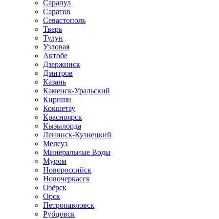
Сарапул
Саратов
Севастополь
Тверь
Тулун
Узловая
Актобе
Дзержинск
Дмитров
Казань
Каменск-Уральский
Кириши
Кокшетау
Красноярск
Кызылорда
Ленинск-Кузнецкий
Мелеуз
Минеральные Воды
Муром
Новороссийск
Новочеркасск
Озёрск
Орск
Петропавловск
Рубцовск