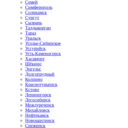
Семей
Симферополь
Соликамск
Сургут
Сызрань
Талдыкорган
Тараз
Уральск
Усолье-Сибирское
Уссурийск
Усть-Каменогорск
Хасавюрт
Щёкино
Энгельс
Долгопрудный
Колпино
Краснотурьинск
Кстово
Лениногорск
Лесосибирск
Междуреченск
Михайловск
Нефтекамск
Новошахтинск
Снежинск