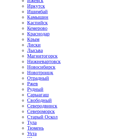
Ижевск
Иркутск
Ишимбай
Камышин
Каспийск
Кемерово
Краснодар
Крым
Лиски
Лысьва
Магнитогорск
Нижневартовск
Новосибирск
Новотроицк
Отрадный
Ржев
Рудный
Сарыагаш
Свободный
Северодвинск
Североморск
Старый Оскол
Тула
Тюмень
Ухта