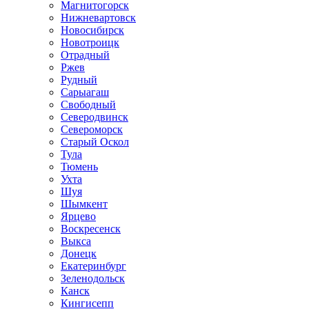
Магнитогорск
Нижневартовск
Новосибирск
Новотроицк
Отрадный
Ржев
Рудный
Сарыагаш
Свободный
Северодвинск
Североморск
Старый Оскол
Тула
Тюмень
Ухта
Шуя
Шымкент
Ярцево
Воскресенск
Выкса
Донецк
Екатеринбург
Зеленодольск
Канск
Кингисепп