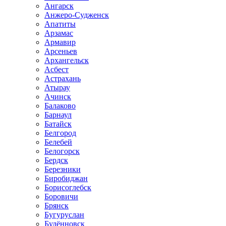
Ангарск
Анжеро-Судженск
Апатиты
Арзамас
Армавир
Арсеньев
Архангельск
Асбест
Астрахань
Атырау
Ачинск
Балаково
Барнаул
Батайск
Белгород
Белебей
Белогорск
Бердск
Березники
Биробиджан
Борисоглебск
Боровичи
Брянск
Бугуруслан
Будённовск