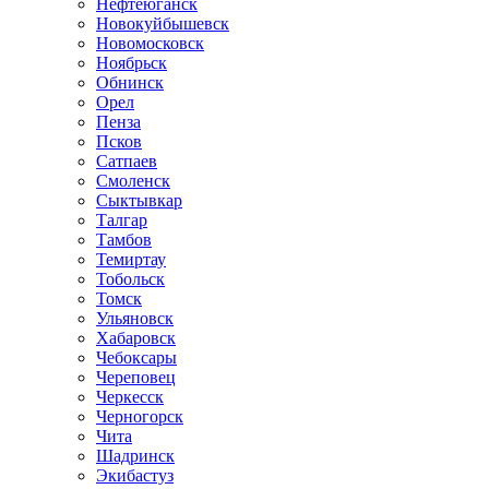
Нефтеюганск
Новокуйбышевск
Новомосковск
Ноябрьск
Обнинск
Орел
Пенза
Псков
Сатпаев
Смоленск
Сыктывкар
Талгар
Тамбов
Темиртау
Тобольск
Томск
Ульяновск
Хабаровск
Чебоксары
Череповец
Черкесск
Черногорск
Чита
Шадринск
Экибастуз