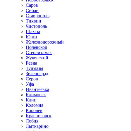
Саров
Сибай
Ставрополь
Тихвин
Чистополь
Шахты
Юрга
Железнодорожный
Полевской
Стерлитамак
Жуковский
Ревда
Туймазы
Зеленоград
Серов
Уфа
Ивантеевка
Климовск
Клин
Коломна
Королёв
Красногорск
Лобня
Лыткарино