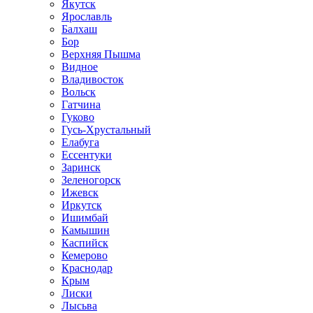
Якутск
Ярославль
Балхаш
Бор
Верхняя Пышма
Видное
Владивосток
Вольск
Гатчина
Гуково
Гусь-Хрустальный
Елабуга
Ессентуки
Заринск
Зеленогорск
Ижевск
Иркутск
Ишимбай
Камышин
Каспийск
Кемерово
Краснодар
Крым
Лиски
Лысьва