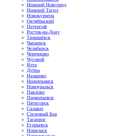
Нижний Новгород
Нижний Тагил
Новокузнецк
Октябрьский
Петергоф
Ростов-на-Дону
Тимашёвск
Чапаевск
Челябинск
Черемхово
Чусовой
Ялта
Дубна
Назарово
Нижнекамск
Новоуральск
Павлово
Прокопьевск
Пятигорск
Салават
Сосновый Бор
Таганрог
Егорьевск
Норильск
Первоуральск