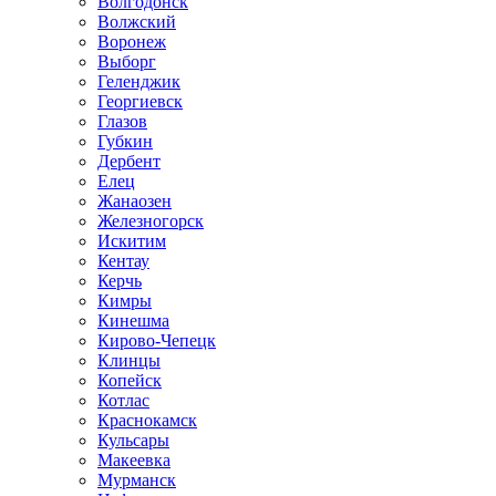
Волгодонск
Волжский
Воронеж
Выборг
Геленджик
Георгиевск
Глазов
Губкин
Дербент
Елец
Жанаозен
Железногорск
Искитим
Кентау
Керчь
Кимры
Кинешма
Кирово-Чепецк
Клинцы
Копейск
Котлас
Краснокамск
Кульсары
Макеевка
Мурманск