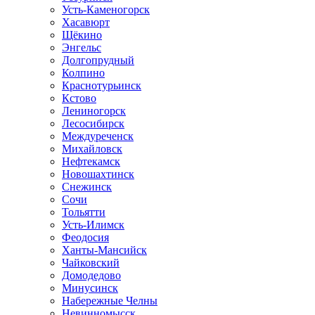
Усть-Каменогорск
Хасавюрт
Щёкино
Энгельс
Долгопрудный
Колпино
Краснотурьинск
Кстово
Лениногорск
Лесосибирск
Междуреченск
Михайловск
Нефтекамск
Новошахтинск
Снежинск
Сочи
Тольятти
Усть-Илимск
Феодосия
Ханты-Мансийск
Чайковский
Домодедово
Минусинск
Набережные Челны
Невинномысск