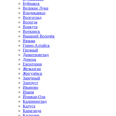
Буйнакск
Великие Луки
Владикавказ
Волгоград
Вологда
Воркута
Воткинск
Вышний Волочёк
Вязьма
Горно-Алтайск
Грозный
Димитровград
Донецк
Евпатория
Жезказган
Жигулёвск
Заречный
Златоуст
Иваново
Ишим
Йошкар-Ола
Калининград
Калуга
Караганда
Каскелен