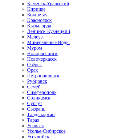
Каменск-Уральский
Кириши
Кокшетау
Красноярск
Кызылорда
Ленинск-Кузнецкий
Мелеуз
Минеральные Воды
Муром
Новороссийск
Новочеркасск
Озёрск
Орск
Петропавловск
Рубцовск
Семей
Симферополь
Соликамск
Сургут
Сызрань
Талдыкорган
Тараз
Уральск
Усолье-Сибирское
Уссурийск