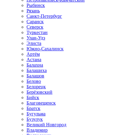
Рыбинск
Рязань
Санкт-Петербург
Саранск
Северск
Туркестан
Улан-Удэ
Элиста
Южно-Сахалинск
Артём
Астана
Балахна
Балашиха
Балашов
Белово
Белорецк
Берёзовский
Бийск
Благовещенск
Братск
Бугульма
Бузулук
Великий Новгород
Владимир