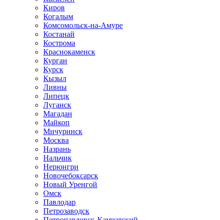
Киров
Когалым
Комсомольск-на-Амуре
Костанай
Кострома
Краснокаменск
Курган
Курск
Кызыл
Ливны
Липецк
Луганск
Магадан
Майкоп
Мичуринск
Москва
Назрань
Нальчик
Нерюнгри
Новочебоксарск
Новый Уренгой
Омск
Павлодар
Петрозаводск
Петропавловск-Камчатский