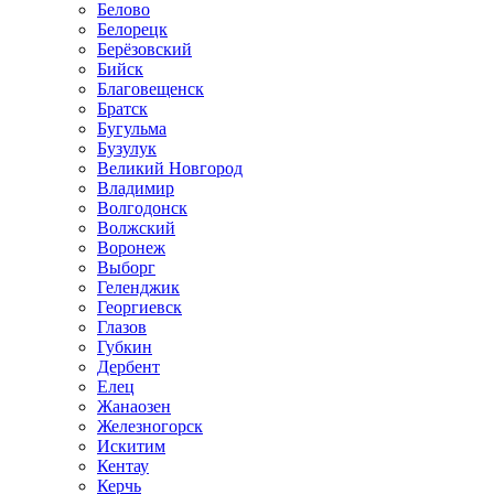
Белово
Белорецк
Берёзовский
Бийск
Благовещенск
Братск
Бугульма
Бузулук
Великий Новгород
Владимир
Волгодонск
Волжский
Воронеж
Выборг
Геленджик
Георгиевск
Глазов
Губкин
Дербент
Елец
Жанаозен
Железногорск
Искитим
Кентау
Керчь