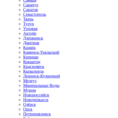
Самара
Сарапул
Саратов
Севастополь
Тверь
Тулун
Узловая
Актобе
Дзержинск
Дмитров
Казань
Каменск-Уральский
Кириши
Кокшетау
Красноярск
Кызылорда
Ленинск-Кузнецкий
Мелеуз
Минеральные Воды
Муром
Новороссийск
Новочеркасск
Озёрск
Орск
Петропавловск