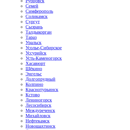
Рубцовск
Семей
Симферополь
Соликамск
Сургут
Сызрань
Талдыкорган
Тараз
Уральск
Усолье-Сибирское
Уссурийск
Усть-Каменогорск
Хасавюрт
Щёкино
Энгельс
Долгопрудный
Колпино
Краснотурьинск
Кстово
Лениногорск
Лесосибирск
Междуреченск
Михайловск
Нефтекамск
Новошахтинск