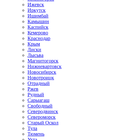
Ижевск
Иркутск
Ишимбай
Камышин
Каспийск
Кемерово
Краснодар
Крым
Лиски
Лысьва
Магнитогорск
Нижневартовск
Новосибирск
Новотроицк
Отрадный
Ржев
Рудный
Сарыагаш
Свободный
Северодвинск
Североморск
Старый Оскол
Тула
Тюмень
Ухта