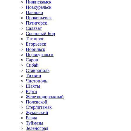
Нижнекамск
Новоуральск
Павлово
Прокопьевск
Пятигорск
Салават
Сосновый Бор
Таганрог
Егорьевск
Норильск
Первоуральск
Саров
Сибай
Ставрополь
Тихвин
Чистополь
Шахты
Юрга
Железнодорожный
Полевской
Стерлитамак
Жуковский
Ревда
Туймазы
Зеленоград