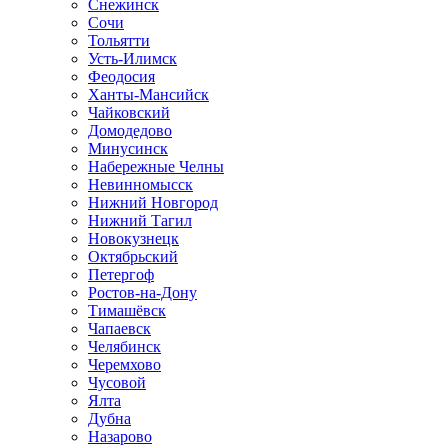
Снежинск
Сочи
Тольятти
Усть-Илимск
Феодосия
Ханты-Мансийск
Чайковский
Домодедово
Минусинск
Набережные Челны
Невинномысск
Нижний Новгород
Нижний Тагил
Новокузнецк
Октябрьский
Петергоф
Ростов-на-Дону
Тимашёвск
Чапаевск
Челябинск
Черемхово
Чусовой
Ялта
Дубна
Назарово