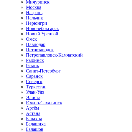
Мичуринск
Москва
Назрань
Нальчик
Нерюнгри
Новочебоксарск
Новый Уренгой
Омск
Павлодар
Петрозаводск
Петропавловск-Камчатский
Рыбинск
Рязань
Санкт-Петербург
Саранск
Северск
Туркестан
Улан-Удэ
Элиста
Южно-Сахалинск
Артём
Астана
Балахна
Балашиха
Балашов