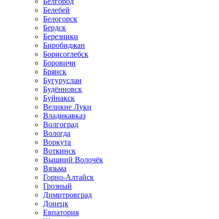
Белгород
Белебей
Белогорск
Бердск
Березники
Биробиджан
Борисоглебск
Боровичи
Брянск
Бугуруслан
Будённовск
Буйнакск
Великие Луки
Владикавказ
Волгоград
Вологда
Воркута
Воткинск
Вышний Волочёк
Вязьма
Горно-Алтайск
Грозный
Димитровград
Донецк
Евпатория