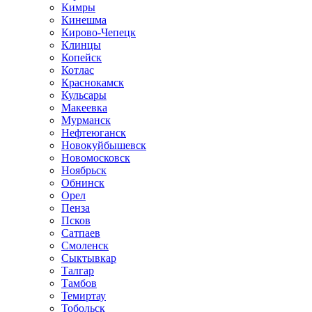
Кимры
Кинешма
Кирово-Чепецк
Клинцы
Копейск
Котлас
Краснокамск
Кульсары
Макеевка
Мурманск
Нефтеюганск
Новокуйбышевск
Новомосковск
Ноябрьск
Обнинск
Орел
Пенза
Псков
Сатпаев
Смоленск
Сыктывкар
Талгар
Тамбов
Темиртау
Тобольск