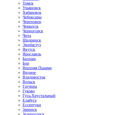
Томск
Ульяновск
Хабаровск
Чебоксары
Череповец
Черкесск
Черногорск
Чита
Шадринск
Экибастуз
Якутск
Ярославль
Балхаш
Бор
Верхняя Пышма
Видное
Владивосток
Вольск
Гатчина
Гуково
Гусь-Хрустальный
Елабуга
Ессентуки
Заринск
Зеленогорск