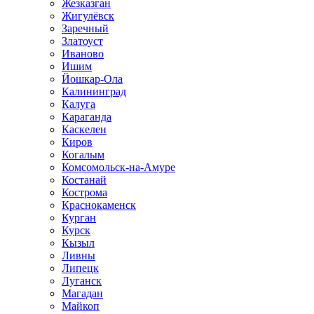
Жезказган
Жигулёвск
Заречный
Златоуст
Иваново
Ишим
Йошкар-Ола
Калининград
Калуга
Караганда
Каскелен
Киров
Когалым
Комсомольск-на-Амуре
Костанай
Кострома
Краснокаменск
Курган
Курск
Кызыл
Ливны
Липецк
Луганск
Магадан
Майкоп