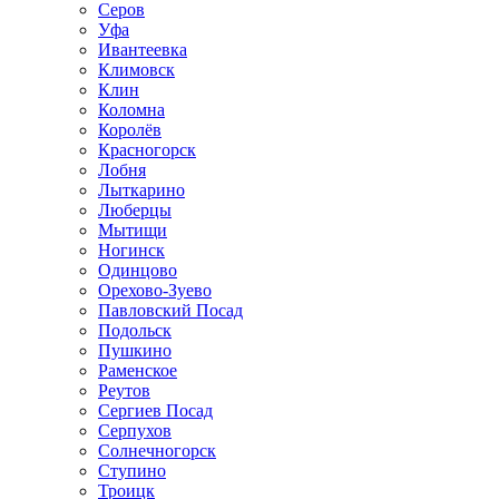
Серов
Уфа
Ивантеевка
Климовск
Клин
Коломна
Королёв
Красногорск
Лобня
Лыткарино
Люберцы
Мытищи
Ногинск
Одинцово
Орехово-Зуево
Павловский Посад
Подольск
Пушкино
Раменское
Реутов
Сергиев Посад
Серпухов
Солнечногорск
Ступино
Троицк