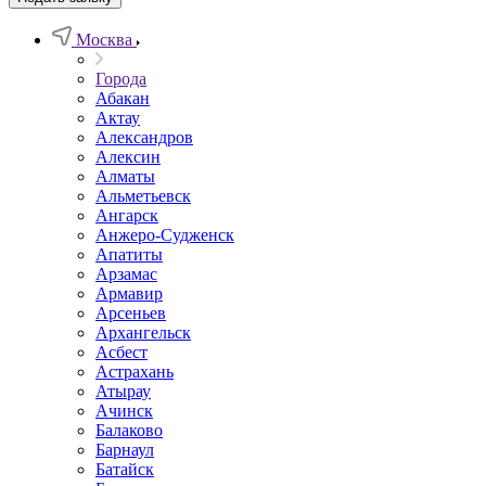
Москва
Города
Абакан
Актау
Александров
Алексин
Алматы
Альметьевск
Ангарск
Анжеро-Судженск
Апатиты
Арзамас
Армавир
Арсеньев
Архангельск
Асбест
Астрахань
Атырау
Ачинск
Балаково
Барнаул
Батайск