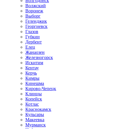
Волгодонск
Волжский
Воронеж
Выборг
Геленджик
Георгиевск
Глазов
Губкин
Дербент
Елец
Жанаозен
Железногорск
Искитим
Кентау
Керчь
Кимры
Кинешма
Кирово-Чепецк
Клинцы
Копейск
Котлас
Краснокамск
Кульсары
Макеевка
Мурманск