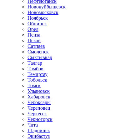
Нефтеюганск
Новокуйбышевск
Новомосковск
Ноябрьск
Обнинск
Орел
Пенза
Псков
Сатпаев
Смоленск
Сыктывкар
Талгар
Тамбов
Темиртау
Тобольск
Томск
Ульяновск
Хабаровск
Чебоксары
Череповец
Черкесск
Черногорск
Чита
Шадринск
Экибастуз