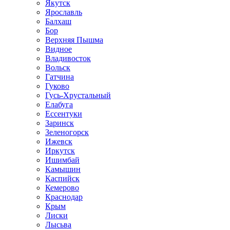
Якутск
Ярославль
Балхаш
Бор
Верхняя Пышма
Видное
Владивосток
Вольск
Гатчина
Гуково
Гусь-Хрустальный
Елабуга
Ессентуки
Заринск
Зеленогорск
Ижевск
Иркутск
Ишимбай
Камышин
Каспийск
Кемерово
Краснодар
Крым
Лиски
Лысьва