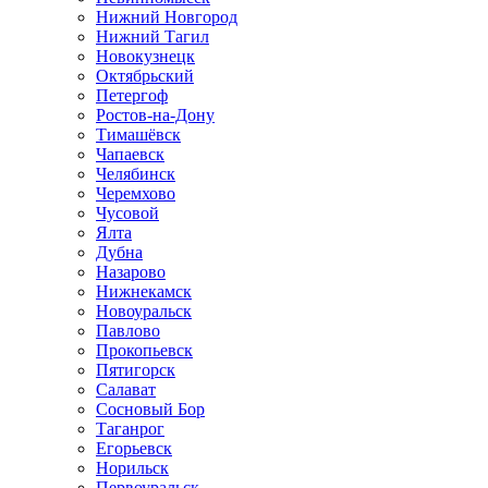
Нижний Новгород
Нижний Тагил
Новокузнецк
Октябрьский
Петергоф
Ростов-на-Дону
Тимашёвск
Чапаевск
Челябинск
Черемхово
Чусовой
Ялта
Дубна
Назарово
Нижнекамск
Новоуральск
Павлово
Прокопьевск
Пятигорск
Салават
Сосновый Бор
Таганрог
Егорьевск
Норильск
Первоуральск