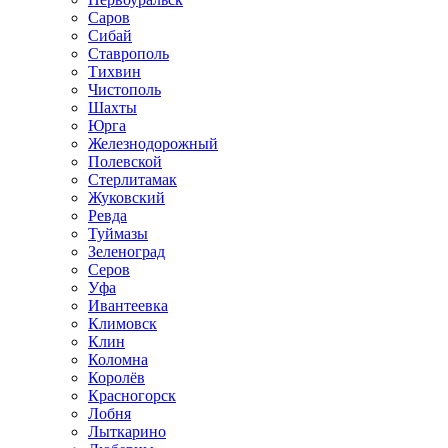
Саров
Сибай
Ставрополь
Тихвин
Чистополь
Шахты
Юрга
Железнодорожный
Полевской
Стерлитамак
Жуковский
Ревда
Туймазы
Зеленоград
Серов
Уфа
Ивантеевка
Климовск
Клин
Коломна
Королёв
Красногорск
Лобня
Лыткарино