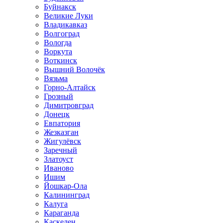
Буйнакск
Великие Луки
Владикавказ
Волгоград
Вологда
Воркута
Воткинск
Вышний Волочёк
Вязьма
Горно-Алтайск
Грозный
Димитровград
Донецк
Евпатория
Жезказган
Жигулёвск
Заречный
Златоуст
Иваново
Ишим
Йошкар-Ола
Калининград
Калуга
Караганда
Каскелен