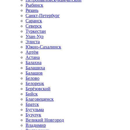
Рыбинск
Рязань
Санкт-Петербург
Саранск
Северск
Туркестан
Улан-Удэ
Элиста
Южно-Сахалинск
Артём
Астана
Балахна
Балашиха
Балашов
Белово
Белорецк
Берёзовский
Бийск
Благовещенск
Братск
Бугульма
Бузулук
Великий Новгород
Владимир