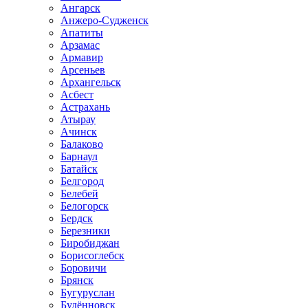
Ангарск
Анжеро-Судженск
Апатиты
Арзамас
Армавир
Арсеньев
Архангельск
Асбест
Астрахань
Атырау
Ачинск
Балаково
Барнаул
Батайск
Белгород
Белебей
Белогорск
Бердск
Березники
Биробиджан
Борисоглебск
Боровичи
Брянск
Бугуруслан
Будённовск