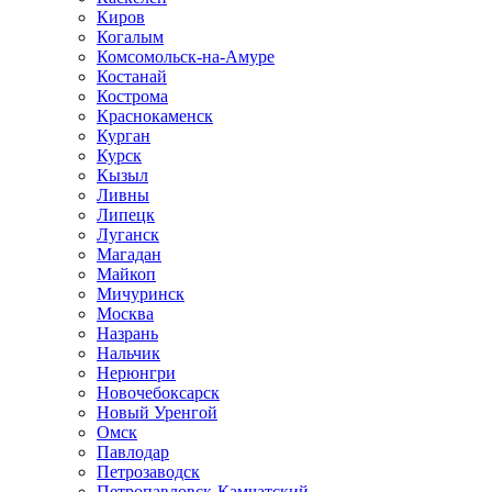
Киров
Когалым
Комсомольск-на-Амуре
Костанай
Кострома
Краснокаменск
Курган
Курск
Кызыл
Ливны
Липецк
Луганск
Магадан
Майкоп
Мичуринск
Москва
Назрань
Нальчик
Нерюнгри
Новочебоксарск
Новый Уренгой
Омск
Павлодар
Петрозаводск
Петропавловск-Камчатский