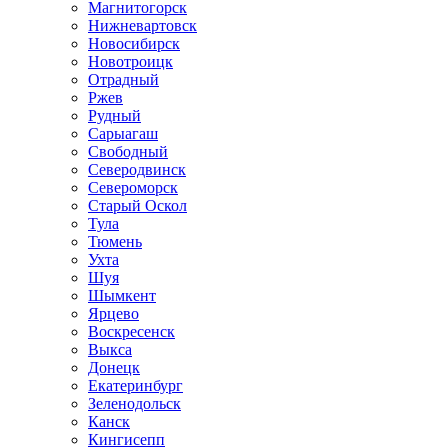
Магнитогорск
Нижневартовск
Новосибирск
Новотроицк
Отрадный
Ржев
Рудный
Сарыагаш
Свободный
Северодвинск
Североморск
Старый Оскол
Тула
Тюмень
Ухта
Шуя
Шымкент
Ярцево
Воскресенск
Выкса
Донецк
Екатеринбург
Зеленодольск
Канск
Кингисепп