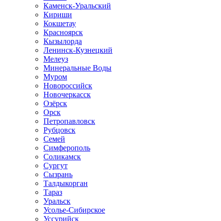
Каменск-Уральский
Кириши
Кокшетау
Красноярск
Кызылорда
Ленинск-Кузнецкий
Мелеуз
Минеральные Воды
Муром
Новороссийск
Новочеркасск
Озёрск
Орск
Петропавловск
Рубцовск
Семей
Симферополь
Соликамск
Сургут
Сызрань
Талдыкорган
Тараз
Уральск
Усолье-Сибирское
Уссурийск