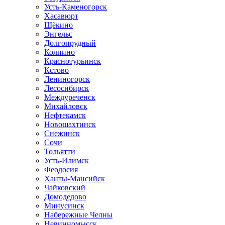
Усть-Каменогорск
Хасавюрт
Щёкино
Энгельс
Долгопрудный
Колпино
Краснотурьинск
Кстово
Лениногорск
Лесосибирск
Междуреченск
Михайловск
Нефтекамск
Новошахтинск
Снежинск
Сочи
Тольятти
Усть-Илимск
Феодосия
Ханты-Мансийск
Чайковский
Домодедово
Минусинск
Набережные Челны
Невинномысск