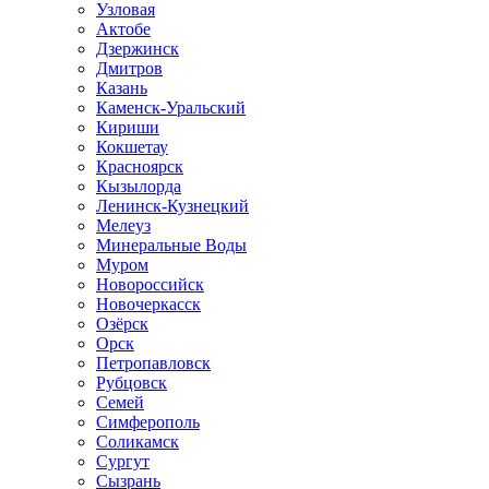
Узловая
Актобе
Дзержинск
Дмитров
Казань
Каменск-Уральский
Кириши
Кокшетау
Красноярск
Кызылорда
Ленинск-Кузнецкий
Мелеуз
Минеральные Воды
Муром
Новороссийск
Новочеркасск
Озёрск
Орск
Петропавловск
Рубцовск
Семей
Симферополь
Соликамск
Сургут
Сызрань