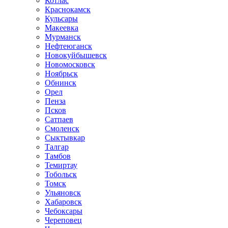
Котлас
Краснокамск
Кульсары
Макеевка
Мурманск
Нефтеюганск
Новокуйбышевск
Новомосковск
Ноябрьск
Обнинск
Орел
Пенза
Псков
Сатпаев
Смоленск
Сыктывкар
Талгар
Тамбов
Темиртау
Тобольск
Томск
Ульяновск
Хабаровск
Чебоксары
Череповец