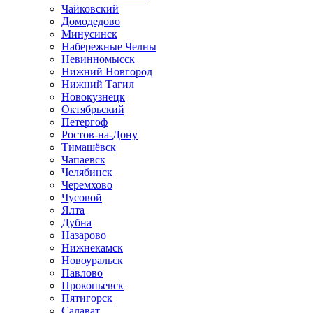
Чайковский
Домодедово
Минусинск
Набережные Челны
Невинномысск
Нижний Новгород
Нижний Тагил
Новокузнецк
Октябрьский
Петергоф
Ростов-на-Дону
Тимашёвск
Чапаевск
Челябинск
Черемхово
Чусовой
Ялта
Дубна
Назарово
Нижнекамск
Новоуральск
Павлово
Прокопьевск
Пятигорск
Салават