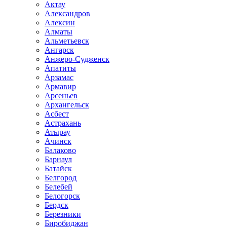
Актау
Александров
Алексин
Алматы
Альметьевск
Ангарск
Анжеро-Судженск
Апатиты
Арзамас
Армавир
Арсеньев
Архангельск
Асбест
Астрахань
Атырау
Ачинск
Балаково
Барнаул
Батайск
Белгород
Белебей
Белогорск
Бердск
Березники
Биробиджан