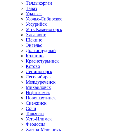
Талдыкорган
Тараз
Уральск
Усолье-Сибирское
Уссурийск
Усть-Каменогорск
Хасавюрт
Щёкино
Энгельс
Долгопрудный
Колпино
Краснотурьинск
Кстово
Лениногорск
Лесосибирск
Междуреченск
Михайловск
Нефтекамск
Новошахтинск
Снежинск
Сочи
Тольятти
Усть-Илимск
Феодосия
Ханты-Мансийск