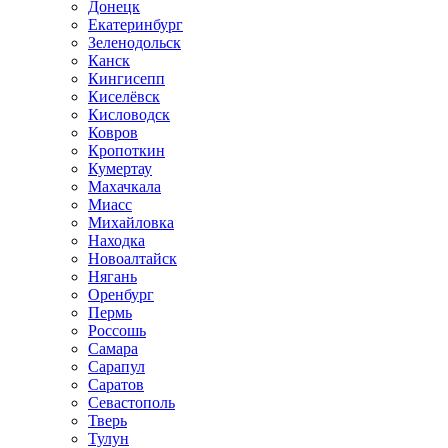
Донецк
Екатеринбург
Зеленодольск
Канск
Кингисепп
Киселёвск
Кисловодск
Ковров
Кропоткин
Кумертау
Махачкала
Миасс
Михайловка
Находка
Новоалтайск
Нягань
Оренбург
Пермь
Россошь
Самара
Сарапул
Саратов
Севастополь
Тверь
Тулун