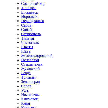
Сосновый Бор
Таганрог
Егорьевск
Норильск
Первоуральск
Саров
Сибай
Ставрополь
Тихвин
Чистополь
Шахты
Юрга
Железнодорожный
Полевской
Стерлитамак
Жуковский
Ревда
Туймазы
Зеленоград
Серов
Уфа
Ивантеевка
Климовск
Клин
Коломна