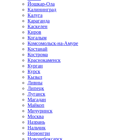
Йошкар-Ола
Калининград
Калуга
Караганда
Каскелен
Киров
Когалым
Комсомольск-на-Амуре
Костанай
Кострома
Краснокаменск
Курган
Курск
Кызыл
Ливны
Липецк
Луганск
Магадан
Майкоп
Мичуринск
Москва
Назрань
Нальчик
Нерюнгри
Новочебоксарск