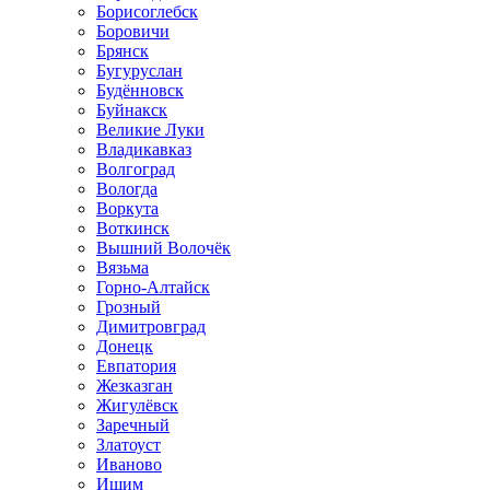
Борисоглебск
Боровичи
Брянск
Бугуруслан
Будённовск
Буйнакск
Великие Луки
Владикавказ
Волгоград
Вологда
Воркута
Воткинск
Вышний Волочёк
Вязьма
Горно-Алтайск
Грозный
Димитровград
Донецк
Евпатория
Жезказган
Жигулёвск
Заречный
Златоуст
Иваново
Ишим