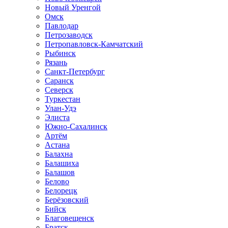
Новый Уренгой
Омск
Павлодар
Петрозаводск
Петропавловск-Камчатский
Рыбинск
Рязань
Санкт-Петербург
Саранск
Северск
Туркестан
Улан-Удэ
Элиста
Южно-Сахалинск
Артём
Астана
Балахна
Балашиха
Балашов
Белово
Белорецк
Берёзовский
Бийск
Благовещенск
Братск