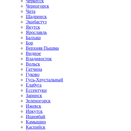
Черкесск
Черногорск
Чита
Шадринск
Экибастуз
Якутск
Ярославль
Балхаш
Бор
Верхняя Пышма
Видное
Владивосток
Вольск
Гатчина
Гуково
Гусь-Хрустальный
Елабуга
Ессентуки
Заринск
Зеленогорск
Ижевск
Иркутск
Ишимбай
Камышин
Каспийск