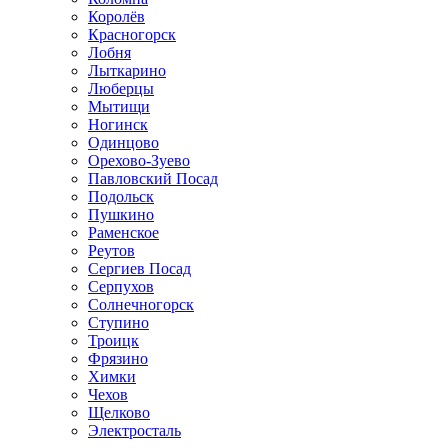
Королёв
Красногорск
Лобня
Лыткарино
Люберцы
Мытищи
Ногинск
Одинцово
Орехово-Зуево
Павловский Посад
Подольск
Пушкино
Раменское
Реутов
Сергиев Посад
Серпухов
Солнечногорск
Ступино
Троицк
Фрязино
Химки
Чехов
Щелково
Электросталь