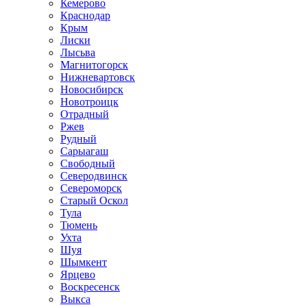
Кемерово
Краснодар
Крым
Лиски
Лысьва
Магнитогорск
Нижневартовск
Новосибирск
Новотроицк
Отрадный
Ржев
Рудный
Сарыагаш
Свободный
Северодвинск
Североморск
Старый Оскол
Тула
Тюмень
Ухта
Шуя
Шымкент
Ярцево
Воскресенск
Выкса