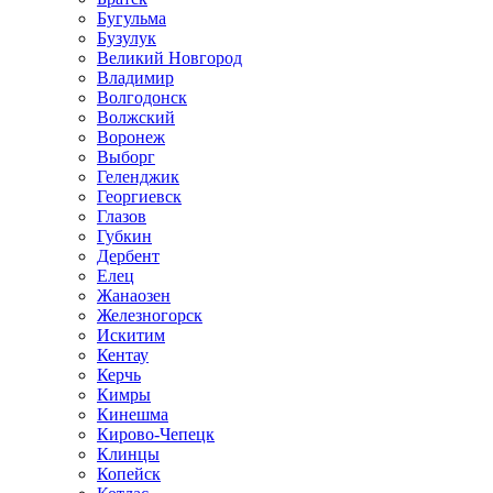
Бугульма
Бузулук
Великий Новгород
Владимир
Волгодонск
Волжский
Воронеж
Выборг
Геленджик
Георгиевск
Глазов
Губкин
Дербент
Елец
Жанаозен
Железногорск
Искитим
Кентау
Керчь
Кимры
Кинешма
Кирово-Чепецк
Клинцы
Копейск