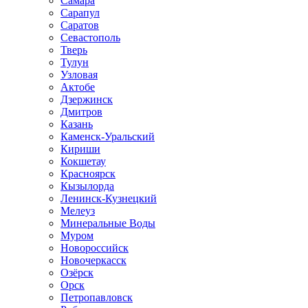
Самара
Сарапул
Саратов
Севастополь
Тверь
Тулун
Узловая
Актобе
Дзержинск
Дмитров
Казань
Каменск-Уральский
Кириши
Кокшетау
Красноярск
Кызылорда
Ленинск-Кузнецкий
Мелеуз
Минеральные Воды
Муром
Новороссийск
Новочеркасск
Озёрск
Орск
Петропавловск