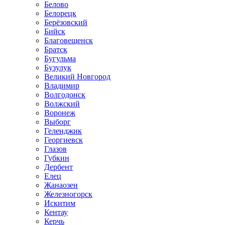
Белово
Белорецк
Берёзовский
Бийск
Благовещенск
Братск
Бугульма
Бузулук
Великий Новгород
Владимир
Волгодонск
Волжский
Воронеж
Выборг
Геленджик
Георгиевск
Глазов
Губкин
Дербент
Елец
Жанаозен
Железногорск
Искитим
Кентау
Керчь