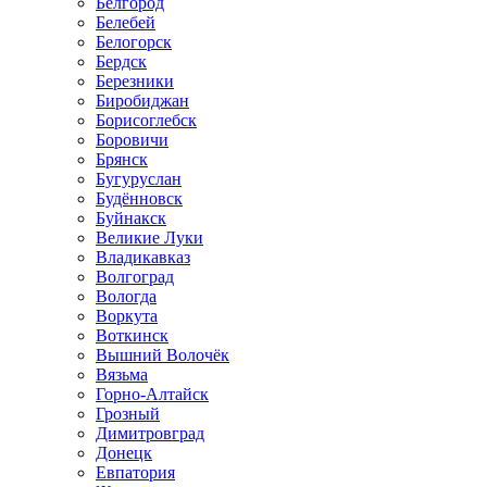
Белгород
Белебей
Белогорск
Бердск
Березники
Биробиджан
Борисоглебск
Боровичи
Брянск
Бугуруслан
Будённовск
Буйнакск
Великие Луки
Владикавказ
Волгоград
Вологда
Воркута
Воткинск
Вышний Волочёк
Вязьма
Горно-Алтайск
Грозный
Димитровград
Донецк
Евпатория