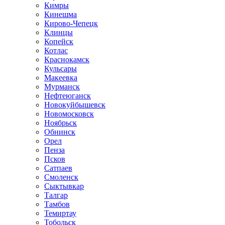
Кимры
Кинешма
Кирово-Чепецк
Клинцы
Копейск
Котлас
Краснокамск
Кульсары
Макеевка
Мурманск
Нефтеюганск
Новокуйбышевск
Новомосковск
Ноябрьск
Обнинск
Орел
Пенза
Псков
Сатпаев
Смоленск
Сыктывкар
Талгар
Тамбов
Темиртау
Тобольск