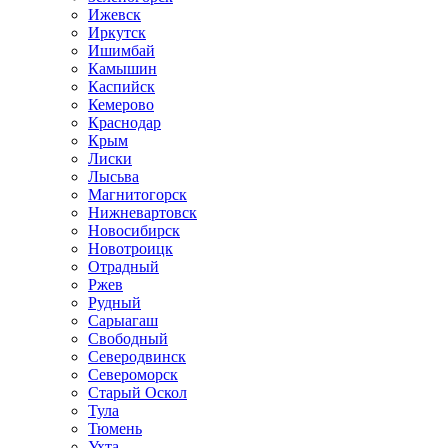
Ижевск
Иркутск
Ишимбай
Камышин
Каспийск
Кемерово
Краснодар
Крым
Лиски
Лысьва
Магнитогорск
Нижневартовск
Новосибирск
Новотроицк
Отрадный
Ржев
Рудный
Сарыагаш
Свободный
Северодвинск
Североморск
Старый Оскол
Тула
Тюмень
Ухта