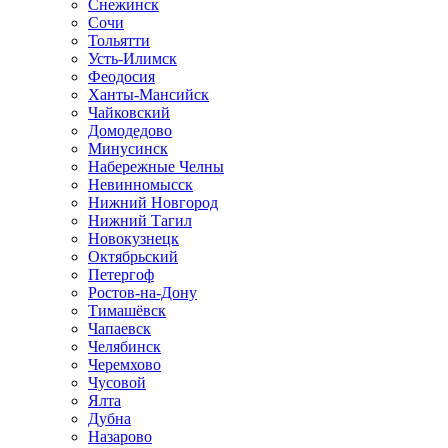
Снежинск
Сочи
Тольятти
Усть-Илимск
Феодосия
Ханты-Мансийск
Чайковский
Домодедово
Минусинск
Набережные Челны
Невинномысск
Нижний Новгород
Нижний Тагил
Новокузнецк
Октябрьский
Петергоф
Ростов-на-Дону
Тимашёвск
Чапаевск
Челябинск
Черемхово
Чусовой
Ялта
Дубна
Назарово