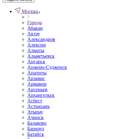
Москва
Города
Абакан
Актау
Александров
Алексин
Алматы
Альметьевск
Ангарск
Анжеро-Судженск
Апатиты
Арзамас
Армавир
Арсеньев
Архангельск
Асбест
Астрахань
Атырау
Ачинск
Балаково
Барнаул
Батайск