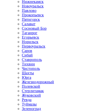
Нижнекамск
Новоуральск
Павлово
Прокопьевск
Пятигорск
Салават
Сосновый Бор
Таганрог
Егорьевск
Норильск
Первоуральск
Саров
Сибай
Ставрополь
Тихвин
Чистополь
Шахты
Юрга
Железнодорожный
Полевской
Стерлитамак
Жуковский
Ревда
Туймазы
Зеленоград