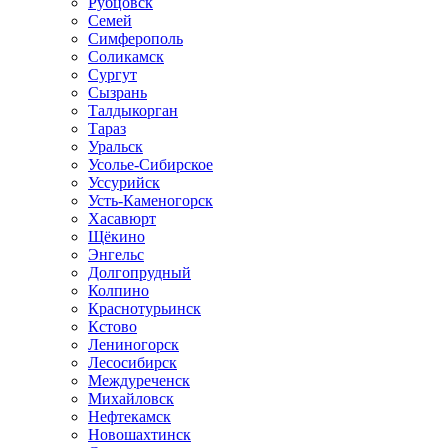
Рубцовск
Семей
Симферополь
Соликамск
Сургут
Сызрань
Талдыкорган
Тараз
Уральск
Усолье-Сибирское
Уссурийск
Усть-Каменогорск
Хасавюрт
Щёкино
Энгельс
Долгопрудный
Колпино
Краснотурьинск
Кстово
Лениногорск
Лесосибирск
Междуреченск
Михайловск
Нефтекамск
Новошахтинск