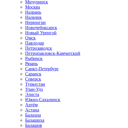
Мичуринск
Москва
Назрань
Нальчик
Нерюнгри
Новочебоксарск
Новый Уренгой
Омск
Павлодар
Петрозаводск
Петропавловск-Камчатский
Рыбинск
Рязань
Санкт-Петербург
Саранск
Северск
Туркестан
Улан-Удэ
Элиста
Южно-Сахалинск
Артём
Астана
Балахна
Балашиха
Балашов