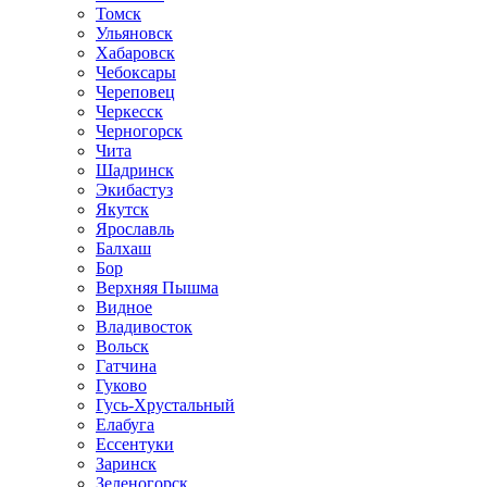
Томск
Ульяновск
Хабаровск
Чебоксары
Череповец
Черкесск
Черногорск
Чита
Шадринск
Экибастуз
Якутск
Ярославль
Балхаш
Бор
Верхняя Пышма
Видное
Владивосток
Вольск
Гатчина
Гуково
Гусь-Хрустальный
Елабуга
Ессентуки
Заринск
Зеленогорск