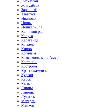
Жезказган
Жигулёвск
Заречный
Златоуст
Иваново
Ишим
Йошкар-Ола
Калининград
Калуга
Караганда
Каскелен
Киров
Когалым
Комсомольск-на-Амуре
Костанай
Кострома
Краснокаменск
Курган
Курск
Кызыл
Ливны
Липецк
Луганск
Магадан
Майкоп