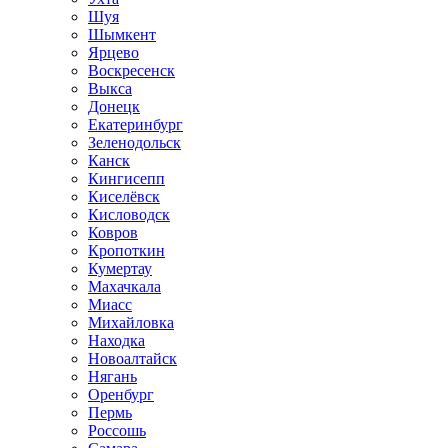
Шуя
Шымкент
Ярцево
Воскресенск
Выкса
Донецк
Екатеринбург
Зеленодольск
Канск
Кингисепп
Киселёвск
Кисловодск
Ковров
Кропоткин
Кумертау
Махачкала
Миасс
Михайловка
Находка
Новоалтайск
Нягань
Оренбург
Пермь
Россошь