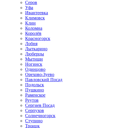
Серов
Уфа
Ивантеевка
Климовск
Клин
Коломна
Королёв
Красногорск
Лобня
Лыткарино
Люберцы
Мытищи
Ногинск
Одинцово
Орехово-Зуево
Павловский Посад
Подольск
Пушкино
Раменское
Реутов
Сергиев Посад
Серпухов
Солнечногорск
Ступино
Троицк