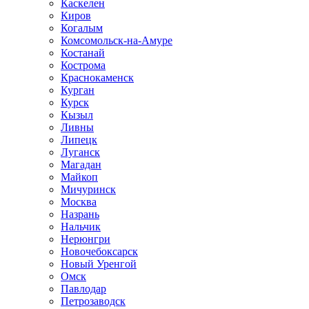
Каскелен
Киров
Когалым
Комсомольск-на-Амуре
Костанай
Кострома
Краснокаменск
Курган
Курск
Кызыл
Ливны
Липецк
Луганск
Магадан
Майкоп
Мичуринск
Москва
Назрань
Нальчик
Нерюнгри
Новочебоксарск
Новый Уренгой
Омск
Павлодар
Петрозаводск