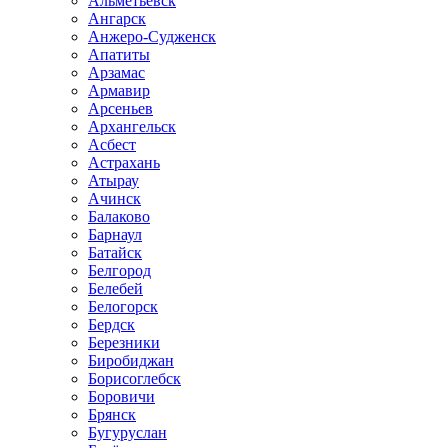
Альметьевск
Ангарск
Анжеро-Судженск
Апатиты
Арзамас
Армавир
Арсеньев
Архангельск
Асбест
Астрахань
Атырау
Ачинск
Балаково
Барнаул
Батайск
Белгород
Белебей
Белогорск
Бердск
Березники
Биробиджан
Борисоглебск
Боровичи
Брянск
Бугуруслан