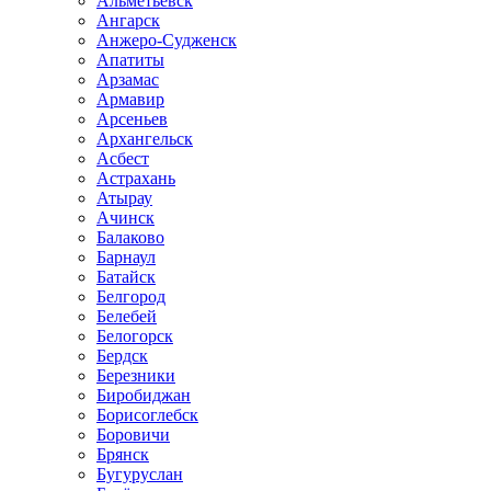
Альметьевск
Ангарск
Анжеро-Судженск
Апатиты
Арзамас
Армавир
Арсеньев
Архангельск
Асбест
Астрахань
Атырау
Ачинск
Балаково
Барнаул
Батайск
Белгород
Белебей
Белогорск
Бердск
Березники
Биробиджан
Борисоглебск
Боровичи
Брянск
Бугуруслан