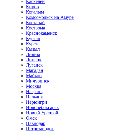
Каскелен
Киров
Когалым
Комсомольск-на-Амуре
Костанай
Кострома
Краснокаменск
Курган
Курск
Кызыл
Ливны
Липецк
Луганск
Магадан
Майкоп
Мичуринск
Москва
Назрань
Нальчик
Нерюнгри
Новочебоксарск
Новый Уренгой
Омск
Павлодар
Петрозаводск