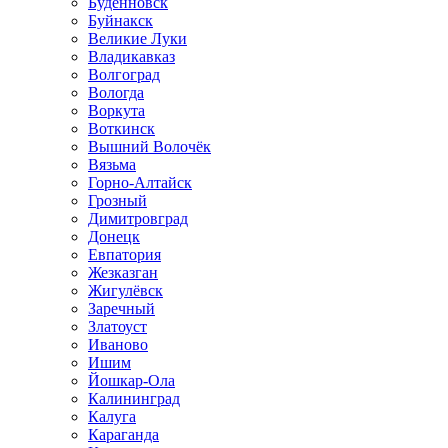
Будённовск
Буйнакск
Великие Луки
Владикавказ
Волгоград
Вологда
Воркута
Воткинск
Вышний Волочёк
Вязьма
Горно-Алтайск
Грозный
Димитровград
Донецк
Евпатория
Жезказган
Жигулёвск
Заречный
Златоуст
Иваново
Ишим
Йошкар-Ола
Калининград
Калуга
Караганда