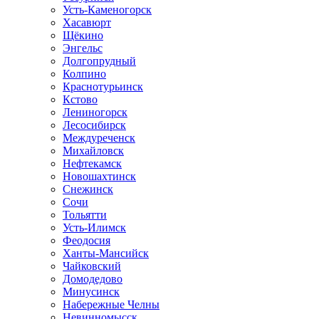
Усть-Каменогорск
Хасавюрт
Щёкино
Энгельс
Долгопрудный
Колпино
Краснотурьинск
Кстово
Лениногорск
Лесосибирск
Междуреченск
Михайловск
Нефтекамск
Новошахтинск
Снежинск
Сочи
Тольятти
Усть-Илимск
Феодосия
Ханты-Мансийск
Чайковский
Домодедово
Минусинск
Набережные Челны
Невинномысск