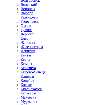
Волгодонск
Волжский
Воронеж
Выборг
Геленджик
Георгиевск
Глазов
Губкин
Дербент
Елец
Жанаозен
Железногорск
Искитим
Кентау
Керчь
Кимры
Кинешма
Кирово-Чепецк
Клинцы
Копейск
Котлас
Краснокамск
Кульсары
Макеевка
Мурманск