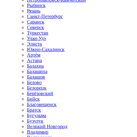
Рыбинск
Рязань
Санкт-Петербург
Саранск
Северск
Туркестан
Улан-Удэ
Элиста
Южно-Сахалинск
Артём
Астана
Балахна
Балашиха
Балашов
Белово
Белорецк
Берёзовский
Бийск
Благовещенск
Братск
Бугульма
Бузулук
Великий Новгород
Владимир