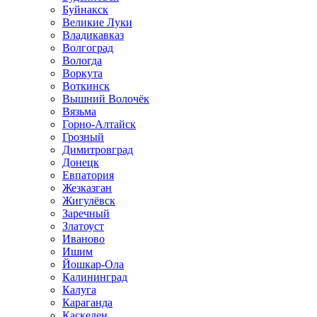
Буйнакск
Великие Луки
Владикавказ
Волгоград
Вологда
Воркута
Воткинск
Вышний Волочёк
Вязьма
Горно-Алтайск
Грозный
Димитровград
Донецк
Евпатория
Жезказган
Жигулёвск
Заречный
Златоуст
Иваново
Ишим
Йошкар-Ола
Калининград
Калуга
Караганда
Каскелен