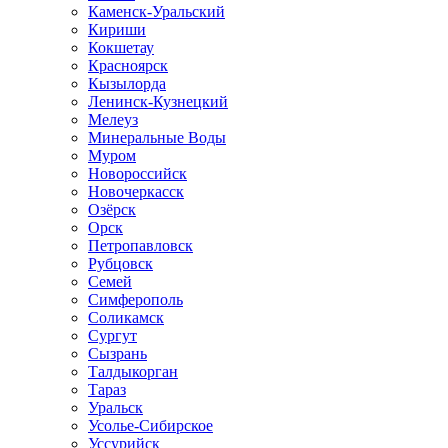
Каменск-Уральский
Кириши
Кокшетау
Красноярск
Кызылорда
Ленинск-Кузнецкий
Мелеуз
Минеральные Воды
Муром
Новороссийск
Новочеркасск
Озёрск
Орск
Петропавловск
Рубцовск
Семей
Симферополь
Соликамск
Сургут
Сызрань
Талдыкорган
Тараз
Уральск
Усолье-Сибирское
Уссурийск