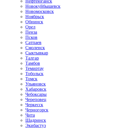
Нефтеюганск
Новокуйбышевск
Новомосковск
Ноябрьск
Обнинск
Орел
Пенза
Псков
Сатпаев
Смоленск
Сыктывкар
Талгар
Тамбов
Темиртау
Тобольск
Томск
Ульяновск
Хабаровск
Чебоксары
Череповец
Черкесск
Черногорск
Чита
Шадринск
Экибастуз