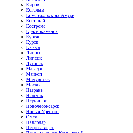
Киров
Когалым
Комсомольск-на-Амуре
Костанай
Кострома
Краснокаменск
Курган
Курск
Кызыл
Ливны
Липецк
Луганск
Магадан
Майкоп
Мичуринск
Москва
Назрань
Нальчик
Нерюнгри
Новочебоксарск
Новый Уренгой
Омск
Павлодар
Петрозаводск
Петропавловск-Камчатский