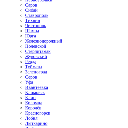
Саров
Сибай
Ставрополь
Тихвин
Чистополь
Шахты
Юрга
Железнодорожный
Полевской
Стерлитамак
Жуковский
Ревда
Туймазы
Зеленоград
Серов
Уфа
Ивантеевка
Климовск
Клин
Коломна
Королёв
Красногорск
Лобня
Лыткарино