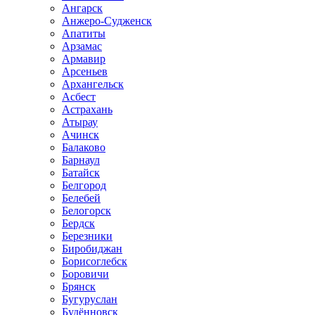
Ангарск
Анжеро-Судженск
Апатиты
Арзамас
Армавир
Арсеньев
Архангельск
Асбест
Астрахань
Атырау
Ачинск
Балаково
Барнаул
Батайск
Белгород
Белебей
Белогорск
Бердск
Березники
Биробиджан
Борисоглебск
Боровичи
Брянск
Бугуруслан
Будённовск