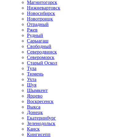
Магнитогорск
Нижневартовск
Новосибирск
Новотроицк
Отрадный
Ржев
Рудный
Сарыагаш
Свободный
Северодвинск
Североморск
Старый Оскол
Тула
Тюмень
Ухта
Шуя
Шымкент
Ярцево
Воскресенск
Выкса
Донецк
Екатеринбург
Зеленодольск
Канск
Кингисепп