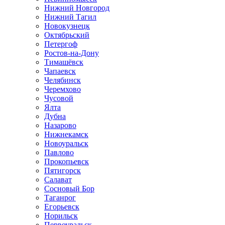
Нижний Новгород
Нижний Тагил
Новокузнецк
Октябрьский
Петергоф
Ростов-на-Дону
Тимашёвск
Чапаевск
Челябинск
Черемхово
Чусовой
Ялта
Дубна
Назарово
Нижнекамск
Новоуральск
Павлово
Прокопьевск
Пятигорск
Салават
Сосновый Бор
Таганрог
Егорьевск
Норильск
Первоуральск