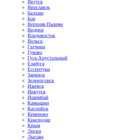
Якутск
Ярославль
Балхаш
Бор
Верхняя Пышма
Видное
Владивосток
Вольск
Гатчина
Гуково
Гусь-Хрустальный
Елабуга
Ессентуки
Заринск
Зеленогорск
Ижевск
Иркутск
Ишимбай
Камышин
Каспийск
Кемерово
Краснодар
Крым
Лиски
Лысьва