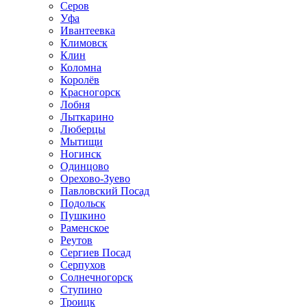
Серов
Уфа
Ивантеевка
Климовск
Клин
Коломна
Королёв
Красногорск
Лобня
Лыткарино
Люберцы
Мытищи
Ногинск
Одинцово
Орехово-Зуево
Павловский Посад
Подольск
Пушкино
Раменское
Реутов
Сергиев Посад
Серпухов
Солнечногорск
Ступино
Троицк