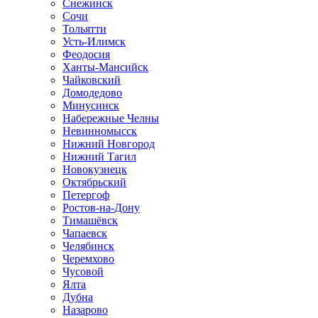
Снежинск
Сочи
Тольятти
Усть-Илимск
Феодосия
Ханты-Мансийск
Чайковский
Домодедово
Минусинск
Набережные Челны
Невинномысск
Нижний Новгород
Нижний Тагил
Новокузнецк
Октябрьский
Петергоф
Ростов-на-Дону
Тимашёвск
Чапаевск
Челябинск
Черемхово
Чусовой
Ялта
Дубна
Назарово