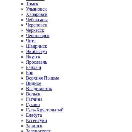
Томск
Ульяновск
Хабаровск
Чебоксары
Череповец
Черкесск
Черногорск
Чита
Шадринск
Экибастуз
Якутск
Ярославль
Балхаш
Бор
Верхняя Пышма
Видное
Владивосток
Вольск
Гатчина
Гуково
Гусь-Хрустальный
Елабуга
Ессентуки
Заринск
Зеленогорск