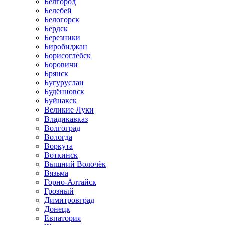
Белгород
Белебей
Белогорск
Бердск
Березники
Биробиджан
Борисоглебск
Боровичи
Брянск
Бугуруслан
Будённовск
Буйнакск
Великие Луки
Владикавказ
Волгоград
Вологда
Воркута
Воткинск
Вышний Волочёк
Вязьма
Горно-Алтайск
Грозный
Димитровград
Донецк
Евпатория