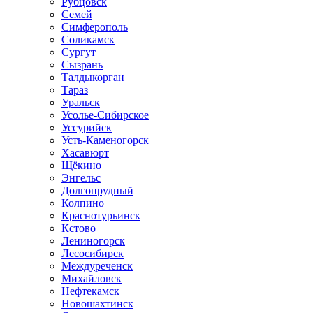
Рубцовск
Семей
Симферополь
Соликамск
Сургут
Сызрань
Талдыкорган
Тараз
Уральск
Усолье-Сибирское
Уссурийск
Усть-Каменогорск
Хасавюрт
Щёкино
Энгельс
Долгопрудный
Колпино
Краснотурьинск
Кстово
Лениногорск
Лесосибирск
Междуреченск
Михайловск
Нефтекамск
Новошахтинск