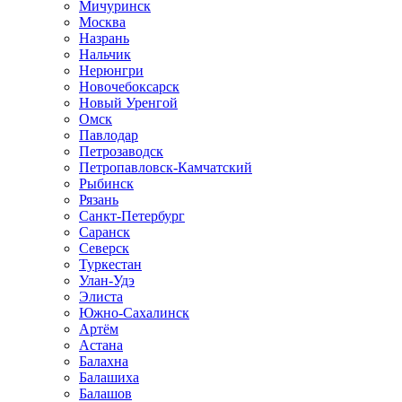
Мичуринск
Москва
Назрань
Нальчик
Нерюнгри
Новочебоксарск
Новый Уренгой
Омск
Павлодар
Петрозаводск
Петропавловск-Камчатский
Рыбинск
Рязань
Санкт-Петербург
Саранск
Северск
Туркестан
Улан-Удэ
Элиста
Южно-Сахалинск
Артём
Астана
Балахна
Балашиха
Балашов