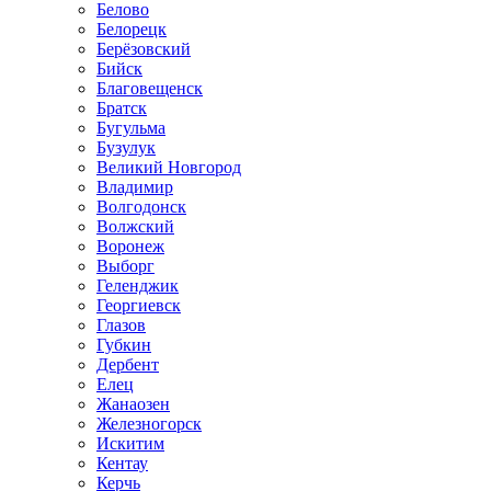
Белово
Белорецк
Берёзовский
Бийск
Благовещенск
Братск
Бугульма
Бузулук
Великий Новгород
Владимир
Волгодонск
Волжский
Воронеж
Выборг
Геленджик
Георгиевск
Глазов
Губкин
Дербент
Елец
Жанаозен
Железногорск
Искитим
Кентау
Керчь