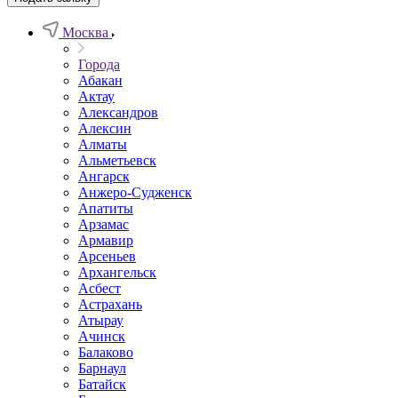
Москва
Города
Абакан
Актау
Александров
Алексин
Алматы
Альметьевск
Ангарск
Анжеро-Судженск
Апатиты
Арзамас
Армавир
Арсеньев
Архангельск
Асбест
Астрахань
Атырау
Ачинск
Балаково
Барнаул
Батайск