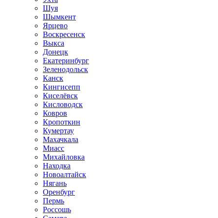
Шуя
Шымкент
Ярцево
Воскресенск
Выкса
Донецк
Екатеринбург
Зеленодольск
Канск
Кингисепп
Киселёвск
Кисловодск
Ковров
Кропоткин
Кумертау
Махачкала
Миасс
Михайловка
Находка
Новоалтайск
Нягань
Оренбург
Пермь
Россошь