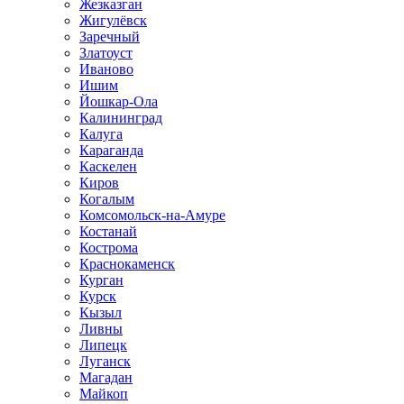
Жезказган
Жигулёвск
Заречный
Златоуст
Иваново
Ишим
Йошкар-Ола
Калининград
Калуга
Караганда
Каскелен
Киров
Когалым
Комсомольск-на-Амуре
Костанай
Кострома
Краснокаменск
Курган
Курск
Кызыл
Ливны
Липецк
Луганск
Магадан
Майкоп