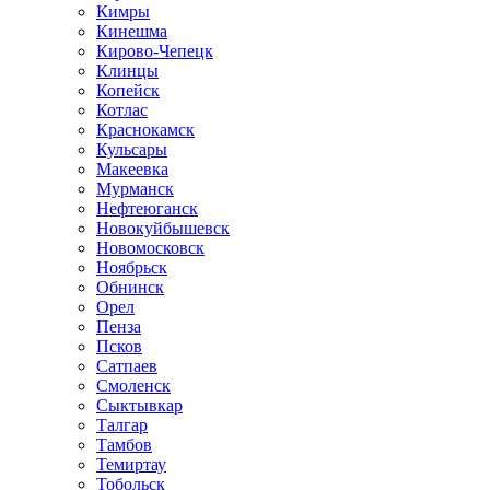
Кимры
Кинешма
Кирово-Чепецк
Клинцы
Копейск
Котлас
Краснокамск
Кульсары
Макеевка
Мурманск
Нефтеюганск
Новокуйбышевск
Новомосковск
Ноябрьск
Обнинск
Орел
Пенза
Псков
Сатпаев
Смоленск
Сыктывкар
Талгар
Тамбов
Темиртау
Тобольск