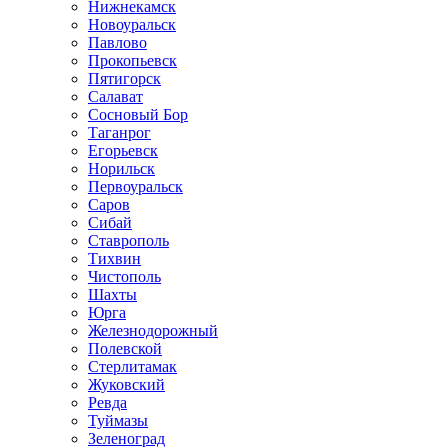
Нижнекамск
Новоуральск
Павлово
Прокопьевск
Пятигорск
Салават
Сосновый Бор
Таганрог
Егорьевск
Норильск
Первоуральск
Саров
Сибай
Ставрополь
Тихвин
Чистополь
Шахты
Юрга
Железнодорожный
Полевской
Стерлитамак
Жуковский
Ревда
Туймазы
Зеленоград