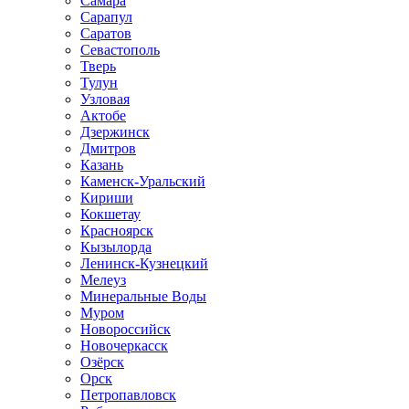
Самара
Сарапул
Саратов
Севастополь
Тверь
Тулун
Узловая
Актобе
Дзержинск
Дмитров
Казань
Каменск-Уральский
Кириши
Кокшетау
Красноярск
Кызылорда
Ленинск-Кузнецкий
Мелеуз
Минеральные Воды
Муром
Новороссийск
Новочеркасск
Озёрск
Орск
Петропавловск