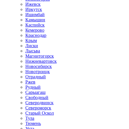
Ижевск
Иркутск
Ишимбай
Камышин
Каспийск
Кемерово
Краснодар
Крым
Лиски
Лысьва
Магнитогорск
Нижневартовск
Новосибирск
Новотроицк
Отрадный
Ржев
Рудный
Сарыагаш
Свободный
Северодвинск
Североморск
Старый Оскол
Тула
Тюмень
Ухта