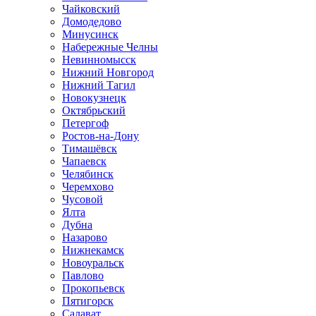
Чайковский
Домодедово
Минусинск
Набережные Челны
Невинномысск
Нижний Новгород
Нижний Тагил
Новокузнецк
Октябрьский
Петергоф
Ростов-на-Дону
Тимашёвск
Чапаевск
Челябинск
Черемхово
Чусовой
Ялта
Дубна
Назарово
Нижнекамск
Новоуральск
Павлово
Прокопьевск
Пятигорск
Салават