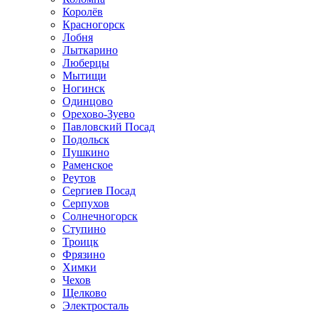
Королёв
Красногорск
Лобня
Лыткарино
Люберцы
Мытищи
Ногинск
Одинцово
Орехово-Зуево
Павловский Посад
Подольск
Пушкино
Раменское
Реутов
Сергиев Посад
Серпухов
Солнечногорск
Ступино
Троицк
Фрязино
Химки
Чехов
Щелково
Электросталь