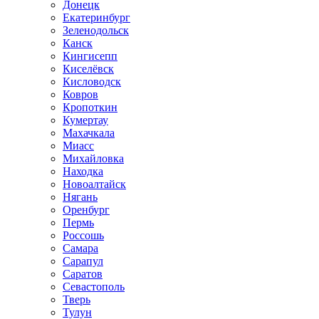
Донецк
Екатеринбург
Зеленодольск
Канск
Кингисепп
Киселёвск
Кисловодск
Ковров
Кропоткин
Кумертау
Махачкала
Миасс
Михайловка
Находка
Новоалтайск
Нягань
Оренбург
Пермь
Россошь
Самара
Сарапул
Саратов
Севастополь
Тверь
Тулун