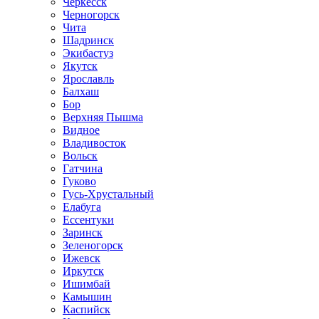
Черкесск
Черногорск
Чита
Шадринск
Экибастуз
Якутск
Ярославль
Балхаш
Бор
Верхняя Пышма
Видное
Владивосток
Вольск
Гатчина
Гуково
Гусь-Хрустальный
Елабуга
Ессентуки
Заринск
Зеленогорск
Ижевск
Иркутск
Ишимбай
Камышин
Каспийск