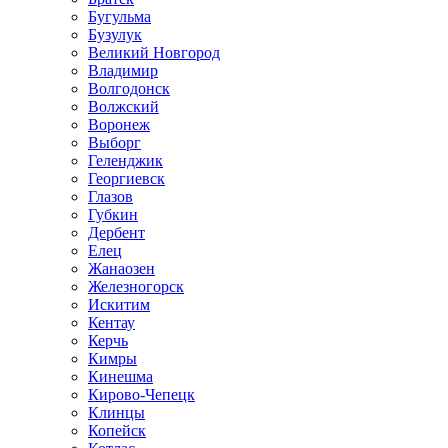
Бугульма
Бузулук
Великий Новгород
Владимир
Волгодонск
Волжский
Воронеж
Выборг
Геленджик
Георгиевск
Глазов
Губкин
Дербент
Елец
Жанаозен
Железногорск
Искитим
Кентау
Керчь
Кимры
Кинешма
Кирово-Чепецк
Клинцы
Копейск