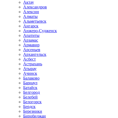
Актау
Александров
Алексин
Алматы
Альметьевск
Ангарск
Анжеро-Судженск
Апатиты
Арзамас
Армавир
Арсеньев
Архангельск
Асбест
Астрахань
Атырау
Ачинск
Балаково
Барнаул
Батайск
Белгород
Белебей
Белогорск
Бердск
Березники
Биробиджан