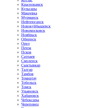
Котлас
Краснокамск
Кульсары
Макеевка
Мурманск
Нефтеюганск
Новокуйбышевск
Новомосковск
Ноябрьск
Обнинск
Орел
Пенза
Псков
Сатпаев
Смоленск
Сыктывкар
Талгар
Тамбов
Темиртау
Тобольск
Томск
Ульяновск
Хабаровск
Чебоксары
Череповец