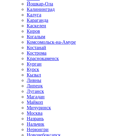
Йошкар-Ола
Калининград
Калуга
Караганда
Каскелен
Киров
Когалым
Комсомольск-на-Амуре
Костанай
Кострома
Краснокаменск
Курган
Курск
Кызыл
Ливны
Липецк
Луганск
Магадан
Майкоп
Мичуринск
Москва
Назрань
Нальчик
Нерюнгри
Новочебоксарск