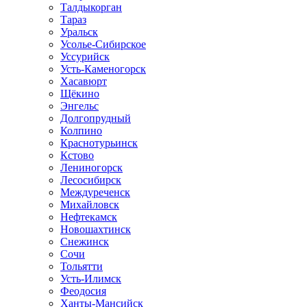
Талдыкорган
Тараз
Уральск
Усолье-Сибирское
Уссурийск
Усть-Каменогорск
Хасавюрт
Щёкино
Энгельс
Долгопрудный
Колпино
Краснотурьинск
Кстово
Лениногорск
Лесосибирск
Междуреченск
Михайловск
Нефтекамск
Новошахтинск
Снежинск
Сочи
Тольятти
Усть-Илимск
Феодосия
Ханты-Мансийск