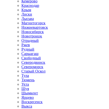
Кемерово
Краснодар
Крым
Лиски
Лысьва
Магнитогорск
Нижневартовск
Новосибирск
Новотроицк
Отрадный
Ржев
Рудный
Сарыагаш
Свободный
Северодвинск
Североморск
Старый Оскол
Тула
Тюмень
Ухта
Шуя
Шымкент
Ярцево
Воскресенск
Выкса