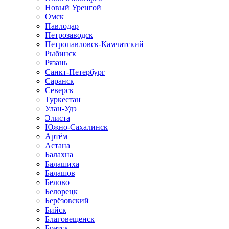
Новый Уренгой
Омск
Павлодар
Петрозаводск
Петропавловск-Камчатский
Рыбинск
Рязань
Санкт-Петербург
Саранск
Северск
Туркестан
Улан-Удэ
Элиста
Южно-Сахалинск
Артём
Астана
Балахна
Балашиха
Балашов
Белово
Белорецк
Берёзовский
Бийск
Благовещенск
Братск