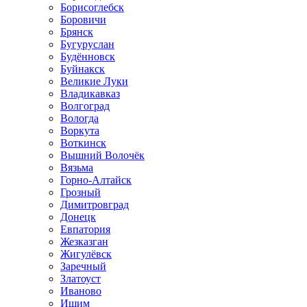
Борисоглебск
Боровичи
Брянск
Бугуруслан
Будённовск
Буйнакск
Великие Луки
Владикавказ
Волгоград
Вологда
Воркута
Воткинск
Вышний Волочёк
Вязьма
Горно-Алтайск
Грозный
Димитровград
Донецк
Евпатория
Жезказган
Жигулёвск
Заречный
Златоуст
Иваново
Ишим