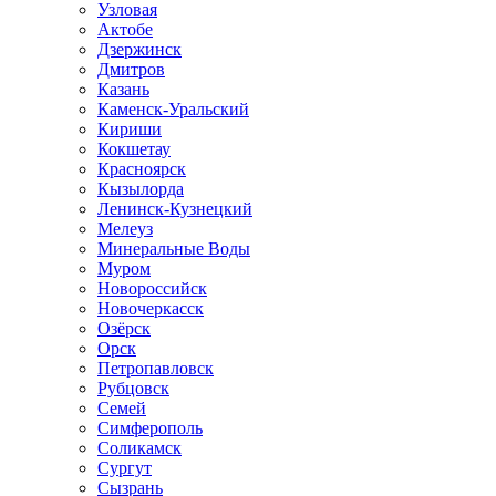
Узловая
Актобе
Дзержинск
Дмитров
Казань
Каменск-Уральский
Кириши
Кокшетау
Красноярск
Кызылорда
Ленинск-Кузнецкий
Мелеуз
Минеральные Воды
Муром
Новороссийск
Новочеркасск
Озёрск
Орск
Петропавловск
Рубцовск
Семей
Симферополь
Соликамск
Сургут
Сызрань