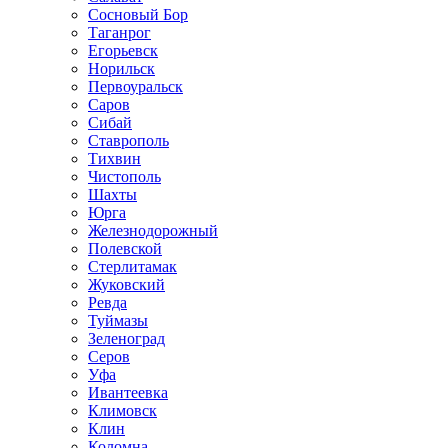
Сосновый Бор
Таганрог
Егорьевск
Норильск
Первоуральск
Саров
Сибай
Ставрополь
Тихвин
Чистополь
Шахты
Юрга
Железнодорожный
Полевской
Стерлитамак
Жуковский
Ревда
Туймазы
Зеленоград
Серов
Уфа
Ивантеевка
Климовск
Клин
Коломна