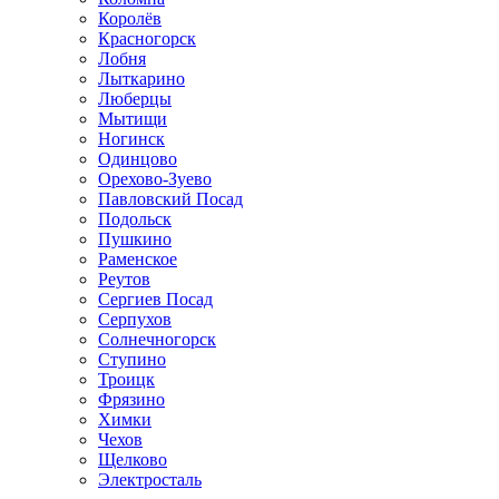
Королёв
Красногорск
Лобня
Лыткарино
Люберцы
Мытищи
Ногинск
Одинцово
Орехово-Зуево
Павловский Посад
Подольск
Пушкино
Раменское
Реутов
Сергиев Посад
Серпухов
Солнечногорск
Ступино
Троицк
Фрязино
Химки
Чехов
Щелково
Электросталь