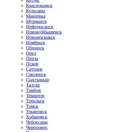
Котлас
Краснокамск
Кульсары
Макеевка
Мурманск
Нефтеюганск
Новокуйбышевск
Новомосковск
Ноябрьск
Обнинск
Орел
Пенза
Псков
Сатпаев
Смоленск
Сыктывкар
Талгар
Тамбов
Темиртау
Тобольск
Томск
Ульяновск
Хабаровск
Чебоксары
Череповец