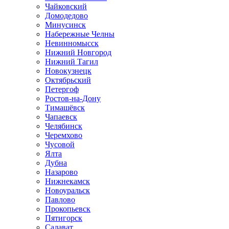
Чайковский
Домодедово
Минусинск
Набережные Челны
Невинномысск
Нижний Новгород
Нижний Тагил
Новокузнецк
Октябрьский
Петергоф
Ростов-на-Дону
Тимашёвск
Чапаевск
Челябинск
Черемхово
Чусовой
Ялта
Дубна
Назарово
Нижнекамск
Новоуральск
Павлово
Прокопьевск
Пятигорск
Салават