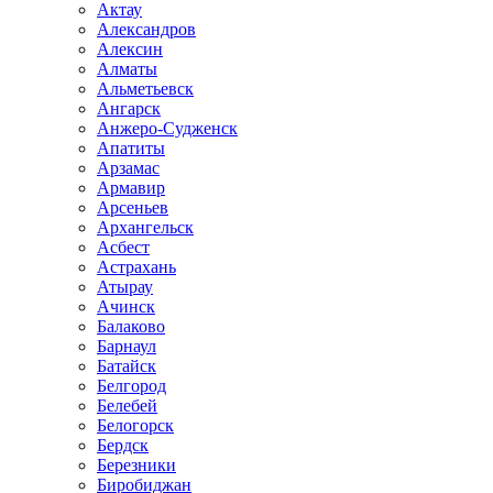
Актау
Александров
Алексин
Алматы
Альметьевск
Ангарск
Анжеро-Судженск
Апатиты
Арзамас
Армавир
Арсеньев
Архангельск
Асбест
Астрахань
Атырау
Ачинск
Балаково
Барнаул
Батайск
Белгород
Белебей
Белогорск
Бердск
Березники
Биробиджан