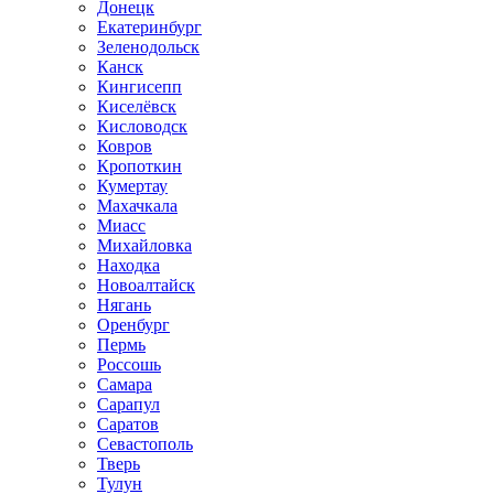
Донецк
Екатеринбург
Зеленодольск
Канск
Кингисепп
Киселёвск
Кисловодск
Ковров
Кропоткин
Кумертау
Махачкала
Миасс
Михайловка
Находка
Новоалтайск
Нягань
Оренбург
Пермь
Россошь
Самара
Сарапул
Саратов
Севастополь
Тверь
Тулун