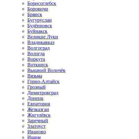
Борисоглебск
Боровичи
Брянск
Бугуруслан
Будённовск
Буйнакск
Великие Луки
Владикавказ
Волгоград
Вологда
Воркута
Воткинск
Вышний Волочёк
Вязьма
Горно-Алтайск
Грозный
Димитровград
Донецк
Евпатория
Жезказган
Жигулёвск
Заречный
Златоуст
Иваново
Ишим