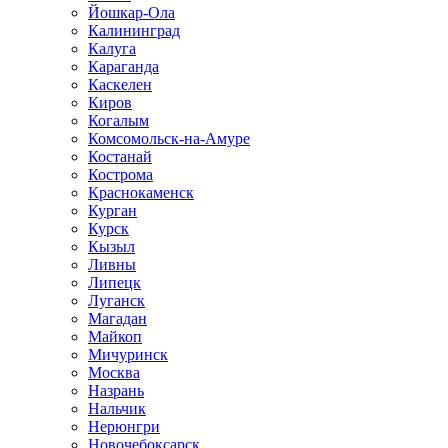
Йошкар-Ола
Калининград
Калуга
Караганда
Каскелен
Киров
Когалым
Комсомольск-на-Амуре
Костанай
Кострома
Краснокаменск
Курган
Курск
Кызыл
Ливны
Липецк
Луганск
Магадан
Майкоп
Мичуринск
Москва
Назрань
Нальчик
Нерюнгри
Новочебоксарск