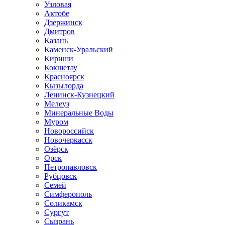
Узловая
Актобе
Дзержинск
Дмитров
Казань
Каменск-Уральский
Кириши
Кокшетау
Красноярск
Кызылорда
Ленинск-Кузнецкий
Мелеуз
Минеральные Воды
Муром
Новороссийск
Новочеркасск
Озёрск
Орск
Петропавловск
Рубцовск
Семей
Симферополь
Соликамск
Сургут
Сызрань