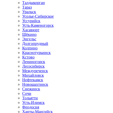
Талдыкорган
Тараз
Уральск
Усолье-Сибирское
Уссурийск
Усть-Каменогорск
Хасавюрт
Щёкино
Энгельс
Долгопрудный
Колпино
Краснотурьинск
Кстово
Лениногорск
Лесосибирск
Междуреченск
Михайловск
Нефтекамск
Новошахтинск
Снежинск
Сочи
Тольятти
Усть-Илимск
Феодосия
Ханты-Мансийск