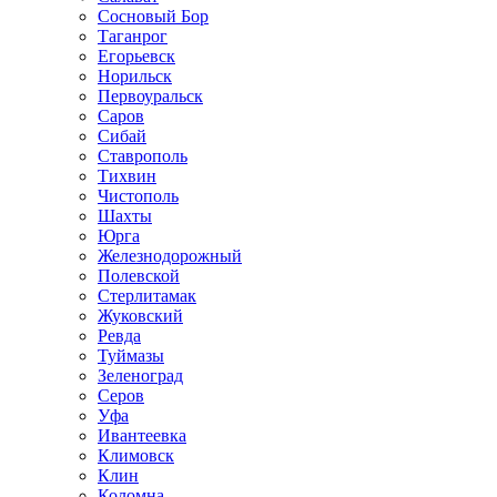
Сосновый Бор
Таганрог
Егорьевск
Норильск
Первоуральск
Саров
Сибай
Ставрополь
Тихвин
Чистополь
Шахты
Юрга
Железнодорожный
Полевской
Стерлитамак
Жуковский
Ревда
Туймазы
Зеленоград
Серов
Уфа
Ивантеевка
Климовск
Клин
Коломна