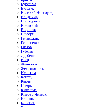
Бугульма
Бузулук
Великий Новгород
Владимир
Волгодонск
Волжский
Воронеж
Выборг
Геленджик
Георгиевск
Глазов
Губкин
Дербент
Елец
Жанаозен
Железногорск
Искитим
Кентау
Керчь
Кимры
Кинешма
Кирово-Чепецк
Клинцы
Копейск