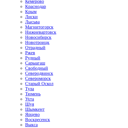
Кемерово
Краснодар
Крым
Лиски
Лысьва
Магнитогорск
Нижневартовск
Новосибирск
Новотроицк
Отрадный
Ржев
Рудный
Сарыагаш
Свободный
Северодвинск
Североморск
Старый Оскол
Тула
Тюмень
Ухта
Шуя
Шымкент
Ярцево
Воскресенск
Выкса