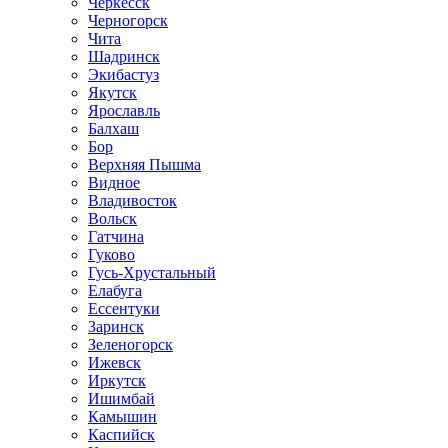
Черкесск
Черногорск
Чита
Шадринск
Экибастуз
Якутск
Ярославль
Балхаш
Бор
Верхняя Пышма
Видное
Владивосток
Вольск
Гатчина
Гуково
Гусь-Хрустальный
Елабуга
Ессентуки
Заринск
Зеленогорск
Ижевск
Иркутск
Ишимбай
Камышин
Каспийск