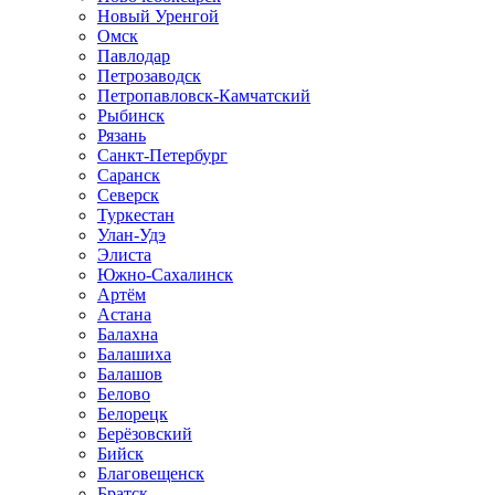
Новый Уренгой
Омск
Павлодар
Петрозаводск
Петропавловск-Камчатский
Рыбинск
Рязань
Санкт-Петербург
Саранск
Северск
Туркестан
Улан-Удэ
Элиста
Южно-Сахалинск
Артём
Астана
Балахна
Балашиха
Балашов
Белово
Белорецк
Берёзовский
Бийск
Благовещенск
Братск