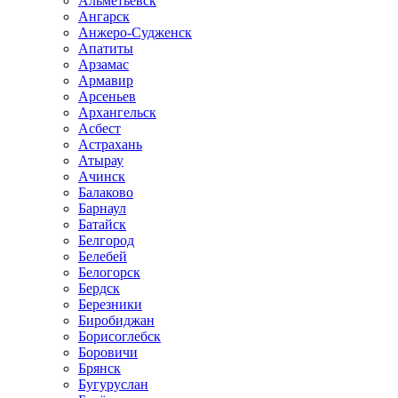
Альметьевск
Ангарск
Анжеро-Судженск
Апатиты
Арзамас
Армавир
Арсеньев
Архангельск
Асбест
Астрахань
Атырау
Ачинск
Балаково
Барнаул
Батайск
Белгород
Белебей
Белогорск
Бердск
Березники
Биробиджан
Борисоглебск
Боровичи
Брянск
Бугуруслан