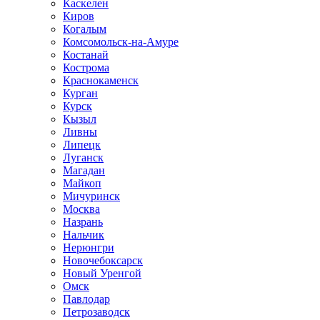
Каскелен
Киров
Когалым
Комсомольск-на-Амуре
Костанай
Кострома
Краснокаменск
Курган
Курск
Кызыл
Ливны
Липецк
Луганск
Магадан
Майкоп
Мичуринск
Москва
Назрань
Нальчик
Нерюнгри
Новочебоксарск
Новый Уренгой
Омск
Павлодар
Петрозаводск