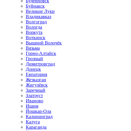
Будённовск
Буйнакск
Великие Луки
Владикавказ
Волгоград
Вологда
Воркута
Воткинск
Вышний Волочёк
Вязьма
Горно-Алтайск
Грозный
Димитровград
Донецк
Евпатория
Жезказган
Жигулёвск
Заречный
Златоуст
Иваново
Ишим
Йошкар-Ола
Калининград
Калуга
Караганда