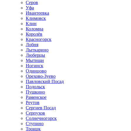
Серов
Уфа
Ивантеевка
Климовск
Клин
Коломна
Королёв
Красногорск
Лобня
Лыткарино
Люберцы
Мытищи
Ногинск
Одинцово
Орехово-Зуево
Павловский Посад
Подольск
Пушкино
Раменское
Реутов
Сергиев Посад
Серпухов
Солнечногорск
Ступино
Троицк