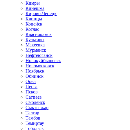
Кимры
Кинешма
Кирово-Чепецк
Клинцы
Копейск
Котлас
Краснокамск
Кульсары
Макеевка
Мурманск
Нефтеюганск
Новокуйбышевск
Новомосковск
Ноябрьск
Обнинск
Орел
Пенза
Псков
Сатпаев
Смоленск
Сыктывкар
Талгар
Тамбов
Темиртау
Тобольск