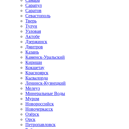
Самара
Сарапул
Саратов
Севастополь
Тверь
Тулун
Узловая
Актобе
Дзержинск
Дмитров
Казань
Каменск-Уральский
Кириши
Кокшетау
Красноярск
Кызылорда
Ленинск-Кузнецкий
Мелеуз
Минеральные Воды
Муром
Новороссийск
Новочеркасск
Озёрск
Орск
Петропавловск