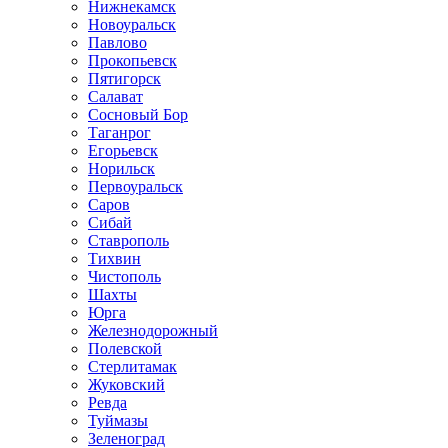
Нижнекамск
Новоуральск
Павлово
Прокопьевск
Пятигорск
Салават
Сосновый Бор
Таганрог
Егорьевск
Норильск
Первоуральск
Саров
Сибай
Ставрополь
Тихвин
Чистополь
Шахты
Юрга
Железнодорожный
Полевской
Стерлитамак
Жуковский
Ревда
Туймазы
Зеленоград