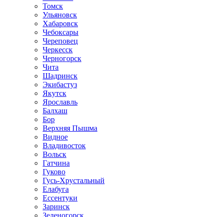
Томск
Ульяновск
Хабаровск
Чебоксары
Череповец
Черкесск
Черногорск
Чита
Шадринск
Экибастуз
Якутск
Ярославль
Балхаш
Бор
Верхняя Пышма
Видное
Владивосток
Вольск
Гатчина
Гуково
Гусь-Хрустальный
Елабуга
Ессентуки
Заринск
Зеленогорск