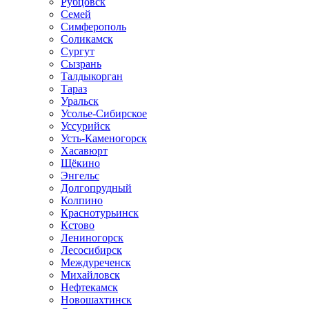
Рубцовск
Семей
Симферополь
Соликамск
Сургут
Сызрань
Талдыкорган
Тараз
Уральск
Усолье-Сибирское
Уссурийск
Усть-Каменогорск
Хасавюрт
Щёкино
Энгельс
Долгопрудный
Колпино
Краснотурьинск
Кстово
Лениногорск
Лесосибирск
Междуреченск
Михайловск
Нефтекамск
Новошахтинск