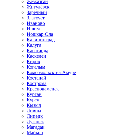
Жезказган
Жигулёвск
Заречный
Златоуст
Иваново
Ишим
Йошкар-Ола
Калининград
Калуга
Караганда
Каскелен
Киров
Когалым
Комсомольск-на-Амуре
Костанай
Кострома
Краснокаменск
Курган
Курск
Кызыл
Ливны
Липецк
Луганск
Магадан
Майкоп