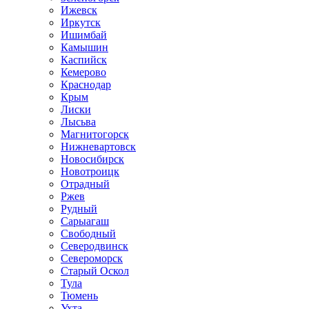
Ижевск
Иркутск
Ишимбай
Камышин
Каспийск
Кемерово
Краснодар
Крым
Лиски
Лысьва
Магнитогорск
Нижневартовск
Новосибирск
Новотроицк
Отрадный
Ржев
Рудный
Сарыагаш
Свободный
Северодвинск
Североморск
Старый Оскол
Тула
Тюмень
Ухта