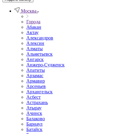
Москва
Города
Абакан
Актау
Александров
Алексин
Алматы
Альметьевск
Ангарск
Анжеро-Судженск
Апатиты
Арзамас
Армавир
Арсеньев
Архангельск
Асбест
Астрахань
Атырау
Ачинск
Балаково
Барнаул
Батайск