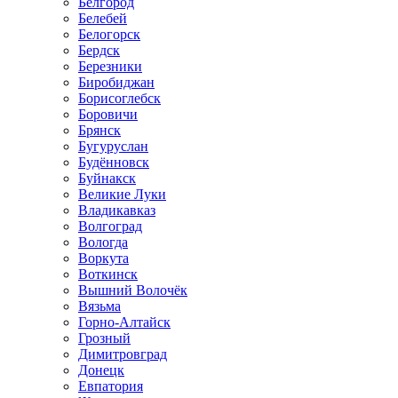
Белгород
Белебей
Белогорск
Бердск
Березники
Биробиджан
Борисоглебск
Боровичи
Брянск
Бугуруслан
Будённовск
Буйнакск
Великие Луки
Владикавказ
Волгоград
Вологда
Воркута
Воткинск
Вышний Волочёк
Вязьма
Горно-Алтайск
Грозный
Димитровград
Донецк
Евпатория