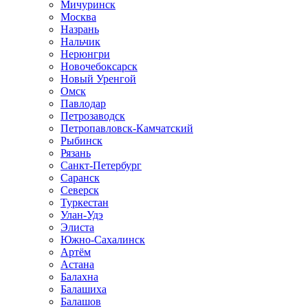
Мичуринск
Москва
Назрань
Нальчик
Нерюнгри
Новочебоксарск
Новый Уренгой
Омск
Павлодар
Петрозаводск
Петропавловск-Камчатский
Рыбинск
Рязань
Санкт-Петербург
Саранск
Северск
Туркестан
Улан-Удэ
Элиста
Южно-Сахалинск
Артём
Астана
Балахна
Балашиха
Балашов