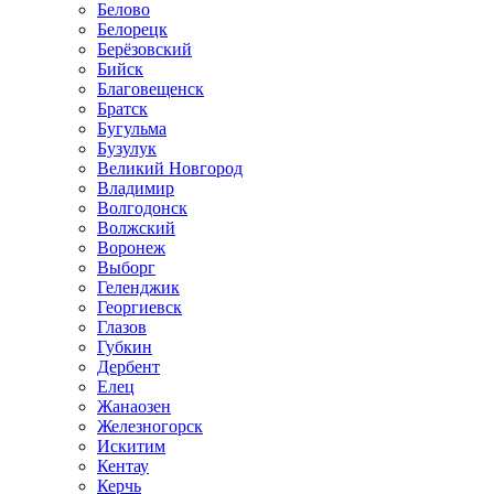
Белово
Белорецк
Берёзовский
Бийск
Благовещенск
Братск
Бугульма
Бузулук
Великий Новгород
Владимир
Волгодонск
Волжский
Воронеж
Выборг
Геленджик
Георгиевск
Глазов
Губкин
Дербент
Елец
Жанаозен
Железногорск
Искитим
Кентау
Керчь