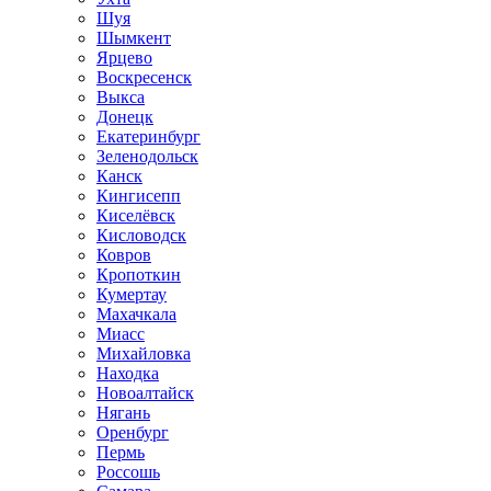
Шуя
Шымкент
Ярцево
Воскресенск
Выкса
Донецк
Екатеринбург
Зеленодольск
Канск
Кингисепп
Киселёвск
Кисловодск
Ковров
Кропоткин
Кумертау
Махачкала
Миасс
Михайловка
Находка
Новоалтайск
Нягань
Оренбург
Пермь
Россошь