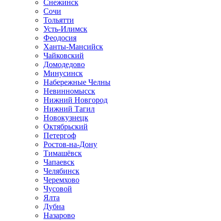
Снежинск
Сочи
Тольятти
Усть-Илимск
Феодосия
Ханты-Мансийск
Чайковский
Домодедово
Минусинск
Набережные Челны
Невинномысск
Нижний Новгород
Нижний Тагил
Новокузнецк
Октябрьский
Петергоф
Ростов-на-Дону
Тимашёвск
Чапаевск
Челябинск
Черемхово
Чусовой
Ялта
Дубна
Назарово