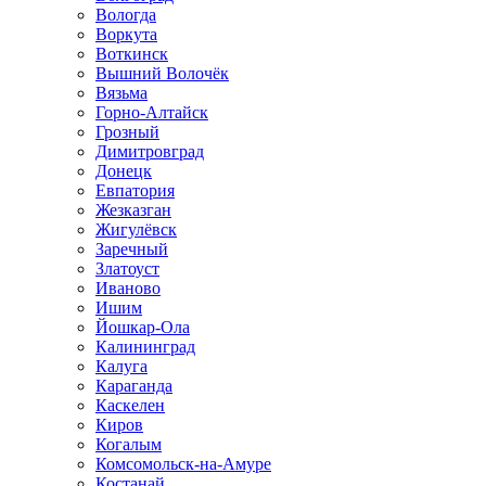
Вологда
Воркута
Воткинск
Вышний Волочёк
Вязьма
Горно-Алтайск
Грозный
Димитровград
Донецк
Евпатория
Жезказган
Жигулёвск
Заречный
Златоуст
Иваново
Ишим
Йошкар-Ола
Калининград
Калуга
Караганда
Каскелен
Киров
Когалым
Комсомольск-на-Амуре
Костанай