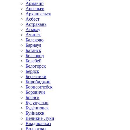
Армавир
Арсеньев
Архангельск
Асбест
Астрахань
Атырау
Ачинск
Балаково
Барнаул
Батайск
Белгород
Белебей
Белогорск
Бердск
Березники
Биробиджан
Борисоглебск
Боровичи
Брянск
Бугуруслан
Будённовск
Буйнакск
Великие Луки
Владикавказ
Волгоград