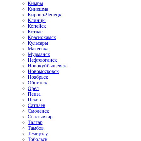
Кимры
Кинешма
Кирово-Чепецк
Клинцы
Копейск
Котлас
Краснокамск
Кульсары
Макеевка
Мурманск
Нефтеюганск
Новокуйбышевск
Новомосковск
Ноябрьск
Обнинск
Орел
Пенза
Псков
Сатпаев
Смоленск
Сыктывкар
Талгар
Тамбов
Темиртау
Тобольск