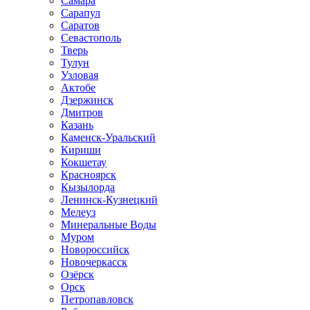
Самара
Сарапул
Саратов
Севастополь
Тверь
Тулун
Узловая
Актобе
Дзержинск
Дмитров
Казань
Каменск-Уральский
Кириши
Кокшетау
Красноярск
Кызылорда
Ленинск-Кузнецкий
Мелеуз
Минеральные Воды
Муром
Новороссийск
Новочеркасск
Озёрск
Орск
Петропавловск