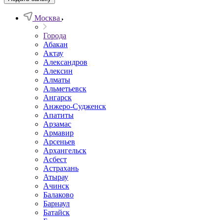
Москва
Города
Абакан
Актау
Александров
Алексин
Алматы
Альметьевск
Ангарск
Анжеро-Судженск
Апатиты
Арзамас
Армавир
Арсеньев
Архангельск
Асбест
Астрахань
Атырау
Ачинск
Балаково
Барнаул
Батайск