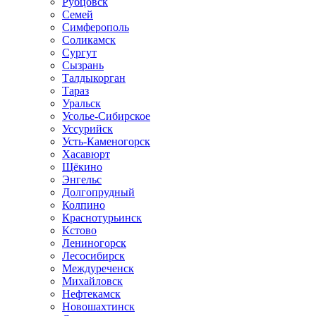
Рубцовск
Семей
Симферополь
Соликамск
Сургут
Сызрань
Талдыкорган
Тараз
Уральск
Усолье-Сибирское
Уссурийск
Усть-Каменогорск
Хасавюрт
Щёкино
Энгельс
Долгопрудный
Колпино
Краснотурьинск
Кстово
Лениногорск
Лесосибирск
Междуреченск
Михайловск
Нефтекамск
Новошахтинск