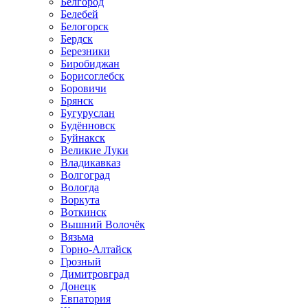
Белгород
Белебей
Белогорск
Бердск
Березники
Биробиджан
Борисоглебск
Боровичи
Брянск
Бугуруслан
Будённовск
Буйнакск
Великие Луки
Владикавказ
Волгоград
Вологда
Воркута
Воткинск
Вышний Волочёк
Вязьма
Горно-Алтайск
Грозный
Димитровград
Донецк
Евпатория