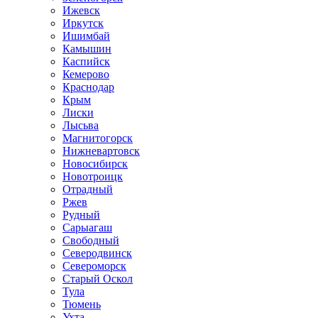
Ижевск
Иркутск
Ишимбай
Камышин
Каспийск
Кемерово
Краснодар
Крым
Лиски
Лысьва
Магнитогорск
Нижневартовск
Новосибирск
Новотроицк
Отрадный
Ржев
Рудный
Сарыагаш
Свободный
Северодвинск
Североморск
Старый Оскол
Тула
Тюмень
Ухта