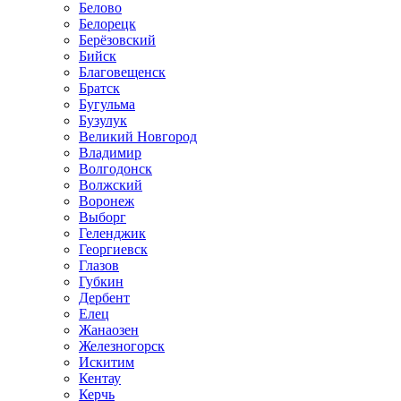
Белово
Белорецк
Берёзовский
Бийск
Благовещенск
Братск
Бугульма
Бузулук
Великий Новгород
Владимир
Волгодонск
Волжский
Воронеж
Выборг
Геленджик
Георгиевск
Глазов
Губкин
Дербент
Елец
Жанаозен
Железногорск
Искитим
Кентау
Керчь