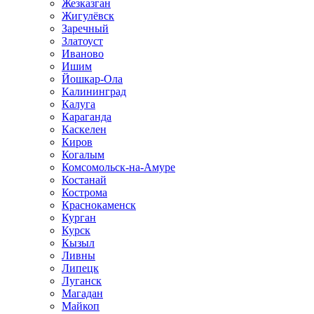
Жезказган
Жигулёвск
Заречный
Златоуст
Иваново
Ишим
Йошкар-Ола
Калининград
Калуга
Караганда
Каскелен
Киров
Когалым
Комсомольск-на-Амуре
Костанай
Кострома
Краснокаменск
Курган
Курск
Кызыл
Ливны
Липецк
Луганск
Магадан
Майкоп