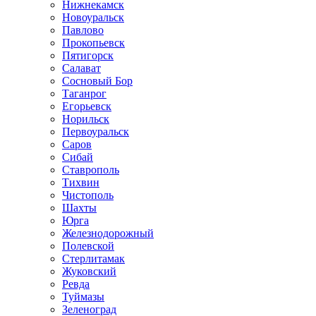
Нижнекамск
Новоуральск
Павлово
Прокопьевск
Пятигорск
Салават
Сосновый Бор
Таганрог
Егорьевск
Норильск
Первоуральск
Саров
Сибай
Ставрополь
Тихвин
Чистополь
Шахты
Юрга
Железнодорожный
Полевской
Стерлитамак
Жуковский
Ревда
Туймазы
Зеленоград