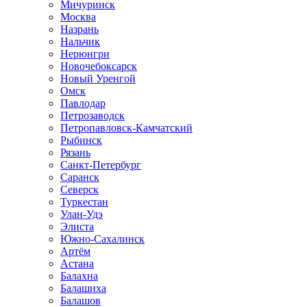
Мичуринск
Москва
Назрань
Нальчик
Нерюнгри
Новочебоксарск
Новый Уренгой
Омск
Павлодар
Петрозаводск
Петропавловск-Камчатский
Рыбинск
Рязань
Санкт-Петербург
Саранск
Северск
Туркестан
Улан-Удэ
Элиста
Южно-Сахалинск
Артём
Астана
Балахна
Балашиха
Балашов