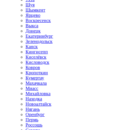
Шуя
Шымкент
Ярцево
Воскресенск
Выкса
Донецк
Екатеринбург
Зеленодольск
Канск
Кингисепп
Киселёвск
Кисловодск
Ковров
Кропоткин
Кумертау
Махачкала
Миасс
Михайловка
Находка
Новоалтайск
Нягань
Оренбург
Пермь
Россошь