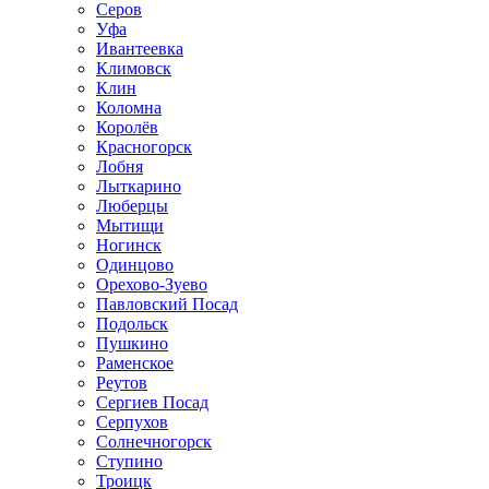
Серов
Уфа
Ивантеевка
Климовск
Клин
Коломна
Королёв
Красногорск
Лобня
Лыткарино
Люберцы
Мытищи
Ногинск
Одинцово
Орехово-Зуево
Павловский Посад
Подольск
Пушкино
Раменское
Реутов
Сергиев Посад
Серпухов
Солнечногорск
Ступино
Троицк