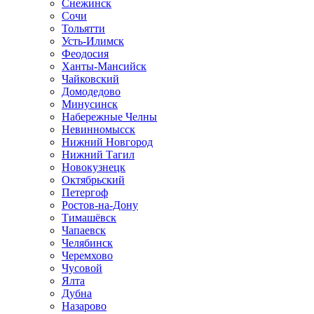
Снежинск
Сочи
Тольятти
Усть-Илимск
Феодосия
Ханты-Мансийск
Чайковский
Домодедово
Минусинск
Набережные Челны
Невинномысск
Нижний Новгород
Нижний Тагил
Новокузнецк
Октябрьский
Петергоф
Ростов-на-Дону
Тимашёвск
Чапаевск
Челябинск
Черемхово
Чусовой
Ялта
Дубна
Назарово