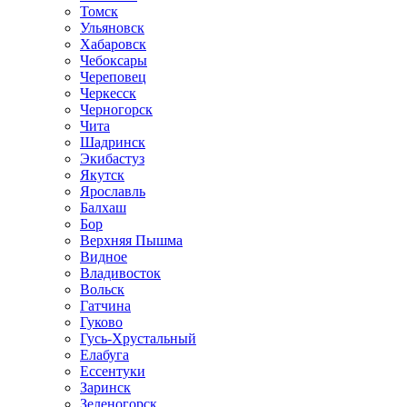
Томск
Ульяновск
Хабаровск
Чебоксары
Череповец
Черкесск
Черногорск
Чита
Шадринск
Экибастуз
Якутск
Ярославль
Балхаш
Бор
Верхняя Пышма
Видное
Владивосток
Вольск
Гатчина
Гуково
Гусь-Хрустальный
Елабуга
Ессентуки
Заринск
Зеленогорск