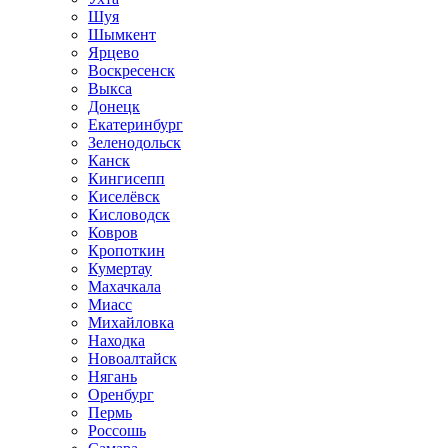
Шуя
Шымкент
Ярцево
Воскресенск
Выкса
Донецк
Екатеринбург
Зеленодольск
Канск
Кингисепп
Киселёвск
Кисловодск
Ковров
Кропоткин
Кумертау
Махачкала
Миасс
Михайловка
Находка
Новоалтайск
Нягань
Оренбург
Пермь
Россошь