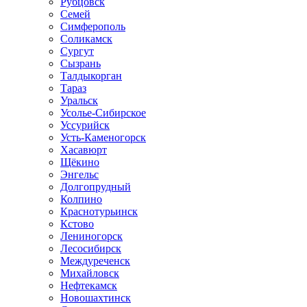
Рубцовск
Семей
Симферополь
Соликамск
Сургут
Сызрань
Талдыкорган
Тараз
Уральск
Усолье-Сибирское
Уссурийск
Усть-Каменогорск
Хасавюрт
Щёкино
Энгельс
Долгопрудный
Колпино
Краснотурьинск
Кстово
Лениногорск
Лесосибирск
Междуреченск
Михайловск
Нефтекамск
Новошахтинск