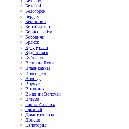
Белгород
Белебей
Белогорск
Бердск
Березники
Биробиджан
Борисоглебск
Боровичи
Брянск
Бугуруслан
Будённовск
Буйнакск
Великие Луки
Владикавказ
Волгоград
Вологда
Воркута
Воткинск
Вышний Волочёк
Вязьма
Горно-Алтайск
Грозный
Димитровград
Донецк
Евпатория