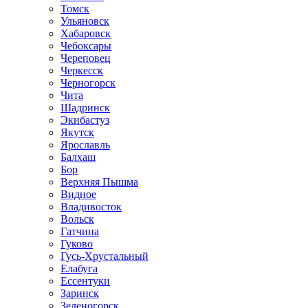
Томск
Ульяновск
Хабаровск
Чебоксары
Череповец
Черкесск
Черногорск
Чита
Шадринск
Экибастуз
Якутск
Ярославль
Балхаш
Бор
Верхняя Пышма
Видное
Владивосток
Вольск
Гатчина
Гуково
Гусь-Хрустальный
Елабуга
Ессентуки
Заринск
Зеленогорск