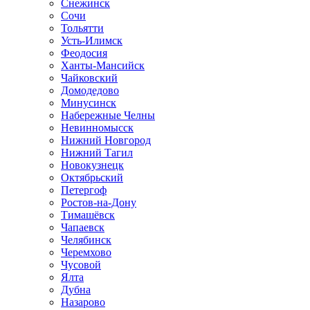
Снежинск
Сочи
Тольятти
Усть-Илимск
Феодосия
Ханты-Мансийск
Чайковский
Домодедово
Минусинск
Набережные Челны
Невинномысск
Нижний Новгород
Нижний Тагил
Новокузнецк
Октябрьский
Петергоф
Ростов-на-Дону
Тимашёвск
Чапаевск
Челябинск
Черемхово
Чусовой
Ялта
Дубна
Назарово