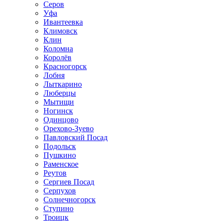
Серов
Уфа
Ивантеевка
Климовск
Клин
Коломна
Королёв
Красногорск
Лобня
Лыткарино
Люберцы
Мытищи
Ногинск
Одинцово
Орехово-Зуево
Павловский Посад
Подольск
Пушкино
Раменское
Реутов
Сергиев Посад
Серпухов
Солнечногорск
Ступино
Троицк