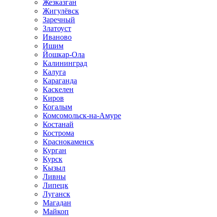
Жезказган
Жигулёвск
Заречный
Златоуст
Иваново
Ишим
Йошкар-Ола
Калининград
Калуга
Караганда
Каскелен
Киров
Когалым
Комсомольск-на-Амуре
Костанай
Кострома
Краснокаменск
Курган
Курск
Кызыл
Ливны
Липецк
Луганск
Магадан
Майкоп