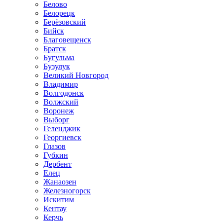
Белово
Белорецк
Берёзовский
Бийск
Благовещенск
Братск
Бугульма
Бузулук
Великий Новгород
Владимир
Волгодонск
Волжский
Воронеж
Выборг
Геленджик
Георгиевск
Глазов
Губкин
Дербент
Елец
Жанаозен
Железногорск
Искитим
Кентау
Керчь