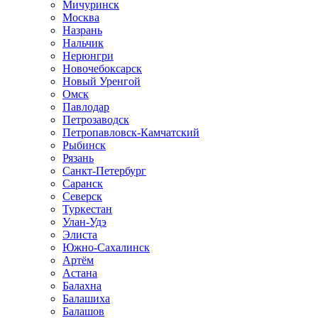
Мичуринск
Москва
Назрань
Нальчик
Нерюнгри
Новочебоксарск
Новый Уренгой
Омск
Павлодар
Петрозаводск
Петропавловск-Камчатский
Рыбинск
Рязань
Санкт-Петербург
Саранск
Северск
Туркестан
Улан-Удэ
Элиста
Южно-Сахалинск
Артём
Астана
Балахна
Балашиха
Балашов