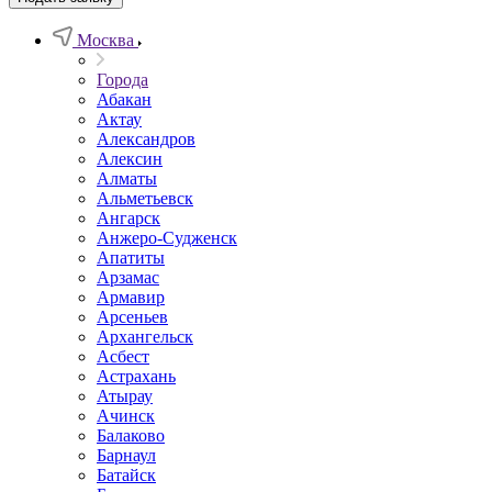
Москва
Города
Абакан
Актау
Александров
Алексин
Алматы
Альметьевск
Ангарск
Анжеро-Судженск
Апатиты
Арзамас
Армавир
Арсеньев
Архангельск
Асбест
Астрахань
Атырау
Ачинск
Балаково
Барнаул
Батайск