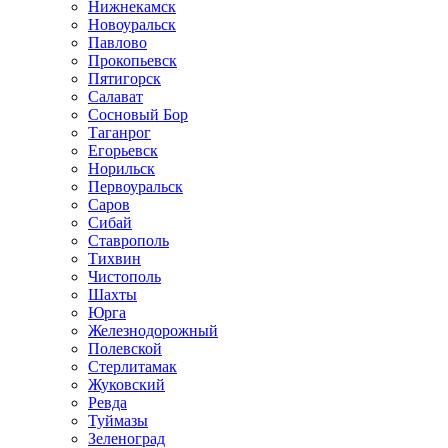
Нижнекамск
Новоуральск
Павлово
Прокопьевск
Пятигорск
Салават
Сосновый Бор
Таганрог
Егорьевск
Норильск
Первоуральск
Саров
Сибай
Ставрополь
Тихвин
Чистополь
Шахты
Юрга
Железнодорожный
Полевской
Стерлитамак
Жуковский
Ревда
Туймазы
Зеленоград