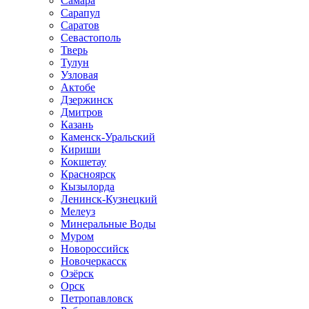
Самара
Сарапул
Саратов
Севастополь
Тверь
Тулун
Узловая
Актобе
Дзержинск
Дмитров
Казань
Каменск-Уральский
Кириши
Кокшетау
Красноярск
Кызылорда
Ленинск-Кузнецкий
Мелеуз
Минеральные Воды
Муром
Новороссийск
Новочеркасск
Озёрск
Орск
Петропавловск