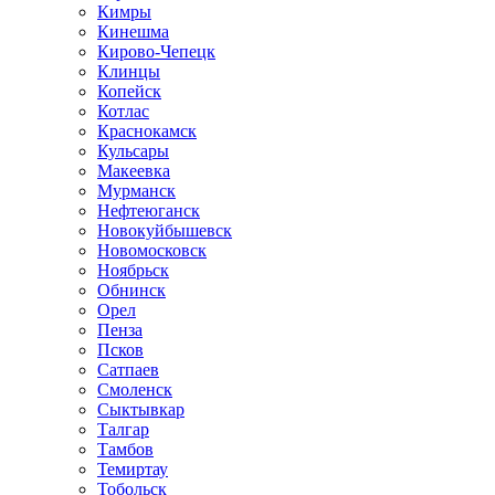
Кимры
Кинешма
Кирово-Чепецк
Клинцы
Копейск
Котлас
Краснокамск
Кульсары
Макеевка
Мурманск
Нефтеюганск
Новокуйбышевск
Новомосковск
Ноябрьск
Обнинск
Орел
Пенза
Псков
Сатпаев
Смоленск
Сыктывкар
Талгар
Тамбов
Темиртау
Тобольск