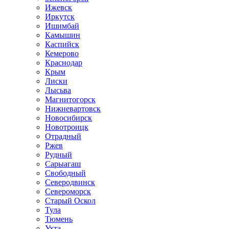
Ижевск
Иркутск
Ишимбай
Камышин
Каспийск
Кемерово
Краснодар
Крым
Лиски
Лысьва
Магнитогорск
Нижневартовск
Новосибирск
Новотроицк
Отрадный
Ржев
Рудный
Сарыагаш
Свободный
Северодвинск
Североморск
Старый Оскол
Тула
Тюмень
Ухта