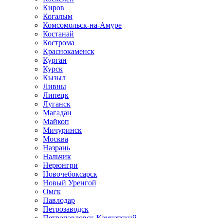
Киров
Когалым
Комсомольск-на-Амуре
Костанай
Кострома
Краснокаменск
Курган
Курск
Кызыл
Ливны
Липецк
Луганск
Магадан
Майкоп
Мичуринск
Москва
Назрань
Нальчик
Нерюнгри
Новочебоксарск
Новый Уренгой
Омск
Павлодар
Петрозаводск
Петропавловск-Камчатский