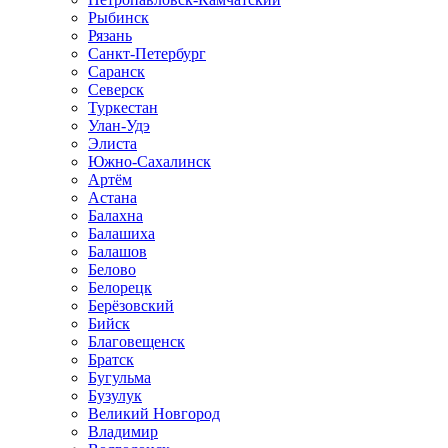
Рыбинск
Рязань
Санкт-Петербург
Саранск
Северск
Туркестан
Улан-Удэ
Элиста
Южно-Сахалинск
Артём
Астана
Балахна
Балашиха
Балашов
Белово
Белорецк
Берёзовский
Бийск
Благовещенск
Братск
Бугульма
Бузулук
Великий Новгород
Владимир