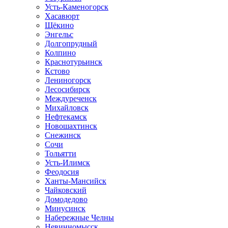
Усть-Каменогорск
Хасавюрт
Щёкино
Энгельс
Долгопрудный
Колпино
Краснотурьинск
Кстово
Лениногорск
Лесосибирск
Междуреченск
Михайловск
Нефтекамск
Новошахтинск
Снежинск
Сочи
Тольятти
Усть-Илимск
Феодосия
Ханты-Мансийск
Чайковский
Домодедово
Минусинск
Набережные Челны
Невинномысск