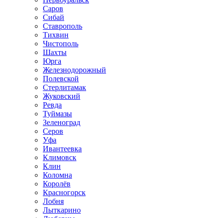
Саров
Сибай
Ставрополь
Тихвин
Чистополь
Шахты
Юрга
Железнодорожный
Полевской
Стерлитамак
Жуковский
Ревда
Туймазы
Зеленоград
Серов
Уфа
Ивантеевка
Климовск
Клин
Коломна
Королёв
Красногорск
Лобня
Лыткарино