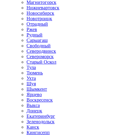
Магнитогорск
Нижневартовск
Новосибирск
Новотроицк
Отрадный
Ржев
Рудный
Сарыагаш
Свободный
Северодвинск
Североморск
Старый Оскол
Тула
Тюмень
Ухта
Шуя
Шымкент
Ярцево
Воскресенск
Выкса
Донецк
Екатеринбург
Зеленодольск
Канск
Кингисепп