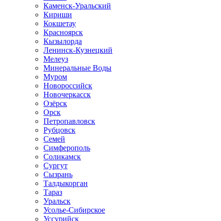
Каменск-Уральский
Кириши
Кокшетау
Красноярск
Кызылорда
Ленинск-Кузнецкий
Мелеуз
Минеральные Воды
Муром
Новороссийск
Новочеркасск
Озёрск
Орск
Петропавловск
Рубцовск
Семей
Симферополь
Соликамск
Сургут
Сызрань
Талдыкорган
Тараз
Уральск
Усолье-Сибирское
Уссурийск