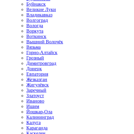
Буйнакск
Великие Луки
Владикавказ
Волгоград
Вологда
Воркута
Воткинск
Вышний Волочёк
Вязьма
Горно-Алтайск
Грозный
Димитровград
Донецк
Евпатория
Жезказган
Жигулёвск
Заречный
Златоуст
Иваново
Ишим
Йошкар-Ола
Калининград
Калуга
Караганда
Каскелен