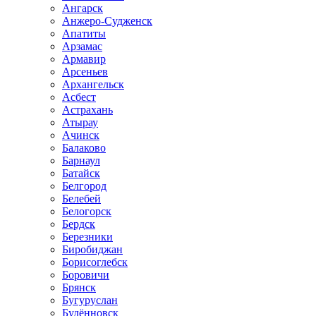
Ангарск
Анжеро-Судженск
Апатиты
Арзамас
Армавир
Арсеньев
Архангельск
Асбест
Астрахань
Атырау
Ачинск
Балаково
Барнаул
Батайск
Белгород
Белебей
Белогорск
Бердск
Березники
Биробиджан
Борисоглебск
Боровичи
Брянск
Бугуруслан
Будённовск