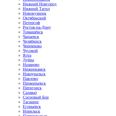
Нижний Новгород
Нижний Тагил
Новокузнецк
Октябрьский
Петергоф
Ростов-на-Дону
Тимашёвск
Чапаевск
Челябинск
Черемхово
Чусовой
Ялта
Дубна
Назарово
Нижнекамск
Новоуральск
Павлово
Прокопьевск
Пятигорск
Салават
Сосновый Бор
Таганрог
Егорьевск
Норильск
Первоуральск