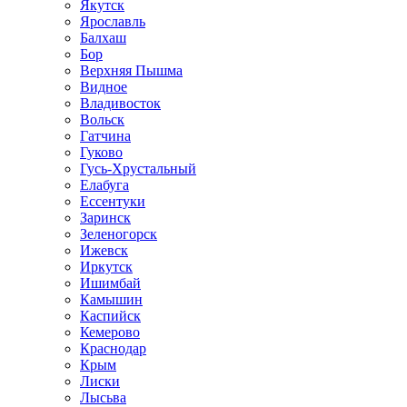
Якутск
Ярославль
Балхаш
Бор
Верхняя Пышма
Видное
Владивосток
Вольск
Гатчина
Гуково
Гусь-Хрустальный
Елабуга
Ессентуки
Заринск
Зеленогорск
Ижевск
Иркутск
Ишимбай
Камышин
Каспийск
Кемерово
Краснодар
Крым
Лиски
Лысьва