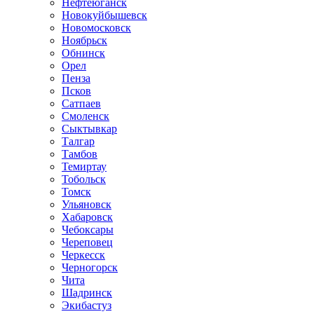
Нефтеюганск
Новокуйбышевск
Новомосковск
Ноябрьск
Обнинск
Орел
Пенза
Псков
Сатпаев
Смоленск
Сыктывкар
Талгар
Тамбов
Темиртау
Тобольск
Томск
Ульяновск
Хабаровск
Чебоксары
Череповец
Черкесск
Черногорск
Чита
Шадринск
Экибастуз