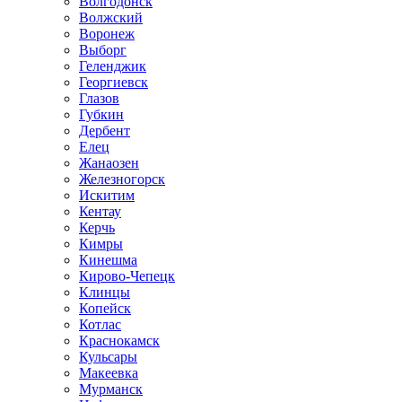
Волгодонск
Волжский
Воронеж
Выборг
Геленджик
Георгиевск
Глазов
Губкин
Дербент
Елец
Жанаозен
Железногорск
Искитим
Кентау
Керчь
Кимры
Кинешма
Кирово-Чепецк
Клинцы
Копейск
Котлас
Краснокамск
Кульсары
Макеевка
Мурманск