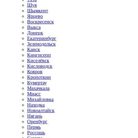
Шуя
Шымкент
Ярцево
Воскресенск
Выкса
Донецк
Екатеринбург
Зеленодольск
Канск
Кингисепп
Киселёвск
Кисловодск
Ковров
Кропоткин
Кумертау
Махачкала
Миасс
Михайловка
Находка
Новоалтайск
Нягань
Оренбург
Пермь
Россошь