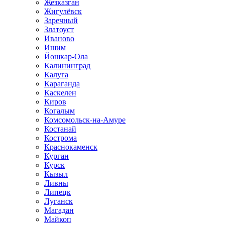
Жезказган
Жигулёвск
Заречный
Златоуст
Иваново
Ишим
Йошкар-Ола
Калининград
Калуга
Караганда
Каскелен
Киров
Когалым
Комсомольск-на-Амуре
Костанай
Кострома
Краснокаменск
Курган
Курск
Кызыл
Ливны
Липецк
Луганск
Магадан
Майкоп