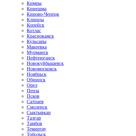
Кимры
Кинешма
Кирово-Чепецк
Клинцы
Копейск
Котлас
Краснокамск
Кульсары
Макеевка
Мурманск
Нефтеюганск
Новокуйбышевск
Новомосковск
Ноябрьск
Обнинск
Орел
Пенза
Псков
Сатпаев
Смоленск
Сыктывкар
Талгар
Тамбов
Темиртау
Тобольск