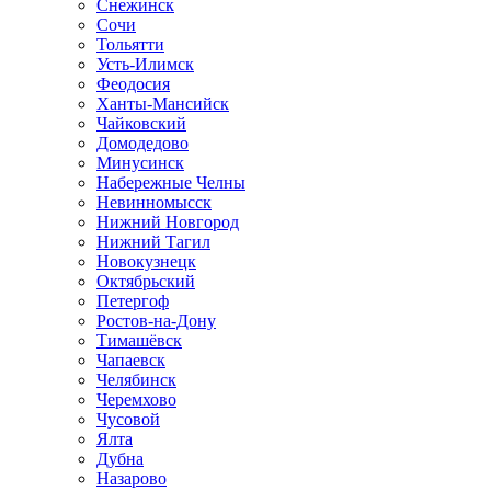
Снежинск
Сочи
Тольятти
Усть-Илимск
Феодосия
Ханты-Мансийск
Чайковский
Домодедово
Минусинск
Набережные Челны
Невинномысск
Нижний Новгород
Нижний Тагил
Новокузнецк
Октябрьский
Петергоф
Ростов-на-Дону
Тимашёвск
Чапаевск
Челябинск
Черемхово
Чусовой
Ялта
Дубна
Назарово