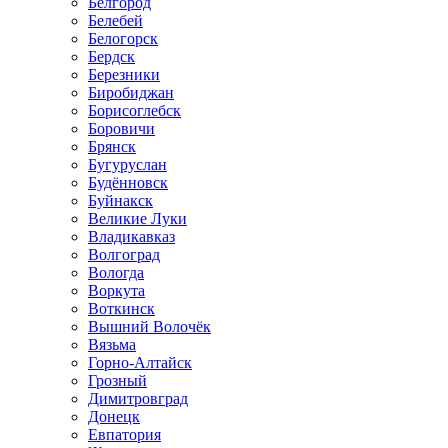
Белгород
Белебей
Белогорск
Бердск
Березники
Биробиджан
Борисоглебск
Боровичи
Брянск
Бугуруслан
Будённовск
Буйнакск
Великие Луки
Владикавказ
Волгоград
Вологда
Воркута
Воткинск
Вышний Волочёк
Вязьма
Горно-Алтайск
Грозный
Димитровград
Донецк
Евпатория