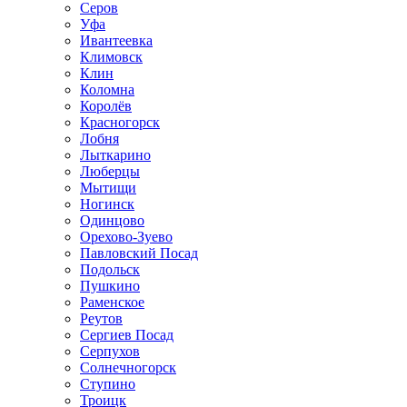
Серов
Уфа
Ивантеевка
Климовск
Клин
Коломна
Королёв
Красногорск
Лобня
Лыткарино
Люберцы
Мытищи
Ногинск
Одинцово
Орехово-Зуево
Павловский Посад
Подольск
Пушкино
Раменское
Реутов
Сергиев Посад
Серпухов
Солнечногорск
Ступино
Троицк