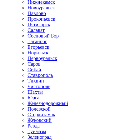
Нижнекамск
Новоуральск
Павлово
Прокопьевск
Пятигорск
Салават
Сосновый Бор
Таганрог
Егорьевск
Норильск
Первоуральск
Саров
Сибай
Ставрополь
Тихвин
Чистополь
Шахты
Юрга
Железнодорожный
Полевской
Стерлитамак
Жуковский
Ревда
Туймазы
Зеленоград