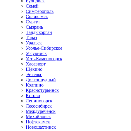
Рубцовск
Семей
Симферополь
Соликамск
Сургут
Сызрань
Талдыкорган
Тараз
Уральск
Усолье-Сибирское
Уссурийск
Усть-Каменогорск
Хасавюрт
Щёкино
Энгельс
Долгопрудный
Колпино
Краснотурьинск
Кстово
Лениногорск
Лесосибирск
Междуреченск
Михайловск
Нефтекамск
Новошахтинск