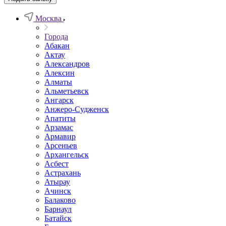
Москва
Города
Абакан
Актау
Александров
Алексин
Алматы
Альметьевск
Ангарск
Анжеро-Судженск
Апатиты
Арзамас
Армавир
Арсеньев
Архангельск
Асбест
Астрахань
Атырау
Ачинск
Балаково
Барнаул
Батайск