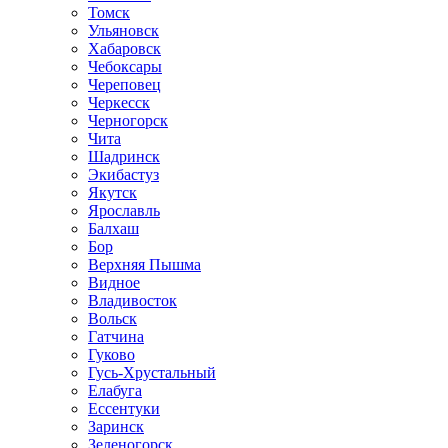
Томск
Ульяновск
Хабаровск
Чебоксары
Череповец
Черкесск
Черногорск
Чита
Шадринск
Экибастуз
Якутск
Ярославль
Балхаш
Бор
Верхняя Пышма
Видное
Владивосток
Вольск
Гатчина
Гуково
Гусь-Хрустальный
Елабуга
Ессентуки
Заринск
Зеленогорск