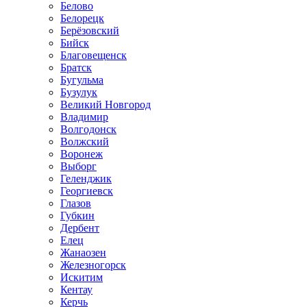
Белово
Белорецк
Берёзовский
Бийск
Благовещенск
Братск
Бугульма
Бузулук
Великий Новгород
Владимир
Волгодонск
Волжский
Воронеж
Выборг
Геленджик
Георгиевск
Глазов
Губкин
Дербент
Елец
Жанаозен
Железногорск
Искитим
Кентау
Керчь