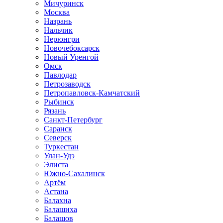
Мичуринск
Москва
Назрань
Нальчик
Нерюнгри
Новочебоксарск
Новый Уренгой
Омск
Павлодар
Петрозаводск
Петропавловск-Камчатский
Рыбинск
Рязань
Санкт-Петербург
Саранск
Северск
Туркестан
Улан-Удэ
Элиста
Южно-Сахалинск
Артём
Астана
Балахна
Балашиха
Балашов