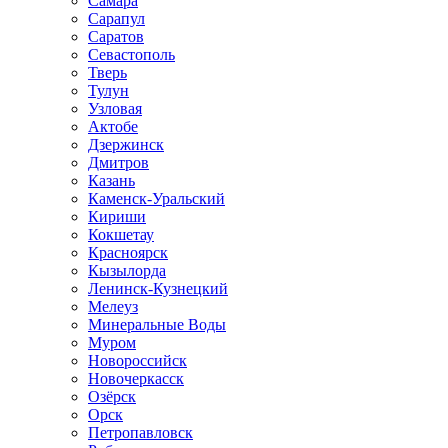
Самара
Сарапул
Саратов
Севастополь
Тверь
Тулун
Узловая
Актобе
Дзержинск
Дмитров
Казань
Каменск-Уральский
Кириши
Кокшетау
Красноярск
Кызылорда
Ленинск-Кузнецкий
Мелеуз
Минеральные Воды
Муром
Новороссийск
Новочеркасск
Озёрск
Орск
Петропавловск