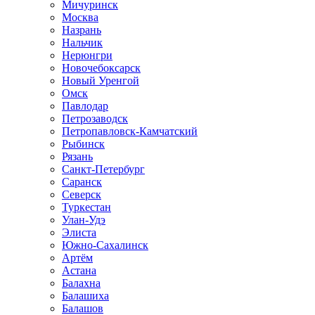
Мичуринск
Москва
Назрань
Нальчик
Нерюнгри
Новочебоксарск
Новый Уренгой
Омск
Павлодар
Петрозаводск
Петропавловск-Камчатский
Рыбинск
Рязань
Санкт-Петербург
Саранск
Северск
Туркестан
Улан-Удэ
Элиста
Южно-Сахалинск
Артём
Астана
Балахна
Балашиха
Балашов