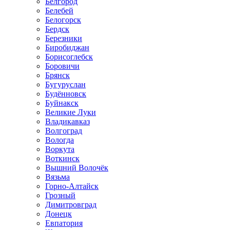
Белгород
Белебей
Белогорск
Бердск
Березники
Биробиджан
Борисоглебск
Боровичи
Брянск
Бугуруслан
Будённовск
Буйнакск
Великие Луки
Владикавказ
Волгоград
Вологда
Воркута
Воткинск
Вышний Волочёк
Вязьма
Горно-Алтайск
Грозный
Димитровград
Донецк
Евпатория