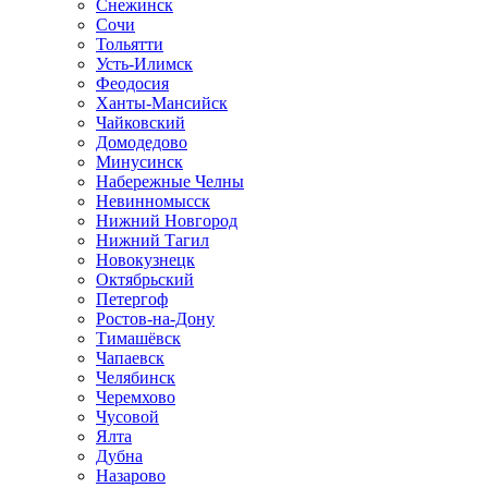
Снежинск
Сочи
Тольятти
Усть-Илимск
Феодосия
Ханты-Мансийск
Чайковский
Домодедово
Минусинск
Набережные Челны
Невинномысск
Нижний Новгород
Нижний Тагил
Новокузнецк
Октябрьский
Петергоф
Ростов-на-Дону
Тимашёвск
Чапаевск
Челябинск
Черемхово
Чусовой
Ялта
Дубна
Назарово