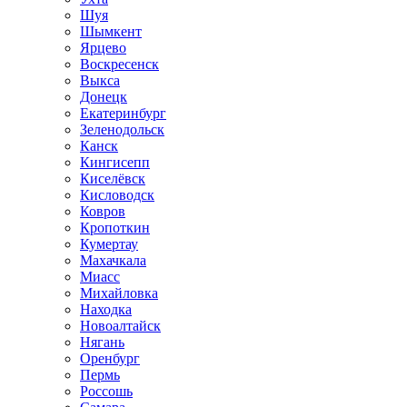
Шуя
Шымкент
Ярцево
Воскресенск
Выкса
Донецк
Екатеринбург
Зеленодольск
Канск
Кингисепп
Киселёвск
Кисловодск
Ковров
Кропоткин
Кумертау
Махачкала
Миасс
Михайловка
Находка
Новоалтайск
Нягань
Оренбург
Пермь
Россошь