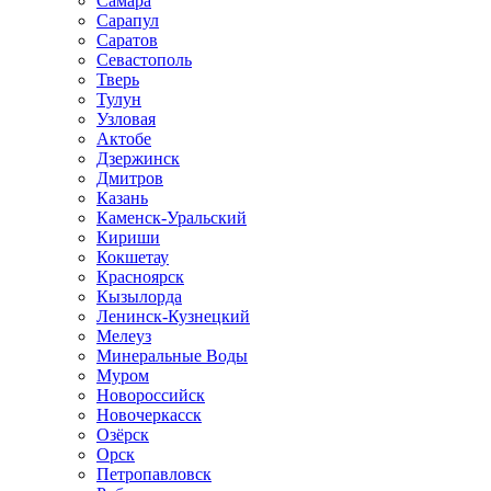
Самара
Сарапул
Саратов
Севастополь
Тверь
Тулун
Узловая
Актобе
Дзержинск
Дмитров
Казань
Каменск-Уральский
Кириши
Кокшетау
Красноярск
Кызылорда
Ленинск-Кузнецкий
Мелеуз
Минеральные Воды
Муром
Новороссийск
Новочеркасск
Озёрск
Орск
Петропавловск