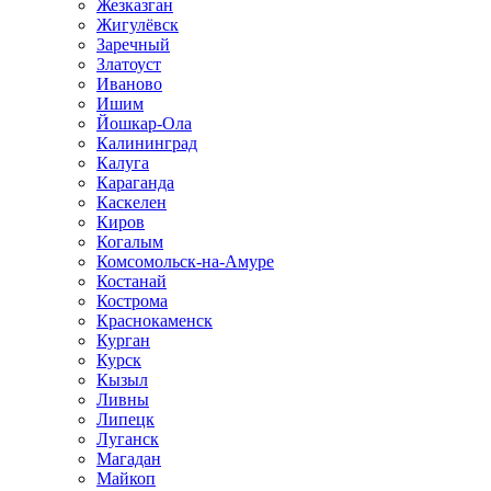
Жезказган
Жигулёвск
Заречный
Златоуст
Иваново
Ишим
Йошкар-Ола
Калининград
Калуга
Караганда
Каскелен
Киров
Когалым
Комсомольск-на-Амуре
Костанай
Кострома
Краснокаменск
Курган
Курск
Кызыл
Ливны
Липецк
Луганск
Магадан
Майкоп