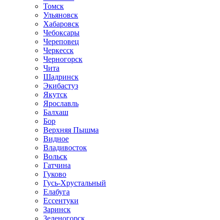
Томск
Ульяновск
Хабаровск
Чебоксары
Череповец
Черкесск
Черногорск
Чита
Шадринск
Экибастуз
Якутск
Ярославль
Балхаш
Бор
Верхняя Пышма
Видное
Владивосток
Вольск
Гатчина
Гуково
Гусь-Хрустальный
Елабуга
Ессентуки
Заринск
Зеленогорск