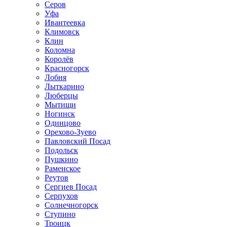
Серов
Уфа
Ивантеевка
Климовск
Клин
Коломна
Королёв
Красногорск
Лобня
Лыткарино
Люберцы
Мытищи
Ногинск
Одинцово
Орехово-Зуево
Павловский Посад
Подольск
Пушкино
Раменское
Реутов
Сергиев Посад
Серпухов
Солнечногорск
Ступино
Троицк