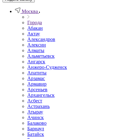
Москва
Города
Абакан
Актау
Александров
Алексин
Алматы
Альметьевск
Ангарск
Анжеро-Судженск
Апатиты
Арзамас
Армавир
Арсеньев
Архангельск
Асбест
Астрахань
Атырау
Ачинск
Балаково
Барнаул
Батайск