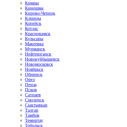
Кимры
Кинешма
Кирово-Чепецк
Клинцы
Копейск
Котлас
Краснокамск
Кульсары
Макеевка
Мурманск
Нефтеюганск
Новокуйбышевск
Новомосковск
Ноябрьск
Обнинск
Орел
Пенза
Псков
Сатпаев
Смоленск
Сыктывкар
Талгар
Тамбов
Темиртау
Тобольск