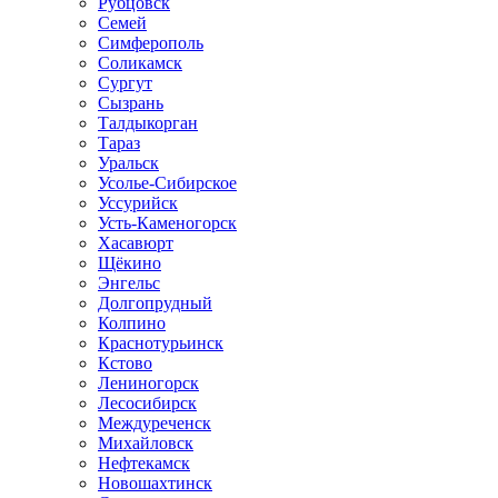
Рубцовск
Семей
Симферополь
Соликамск
Сургут
Сызрань
Талдыкорган
Тараз
Уральск
Усолье-Сибирское
Уссурийск
Усть-Каменогорск
Хасавюрт
Щёкино
Энгельс
Долгопрудный
Колпино
Краснотурьинск
Кстово
Лениногорск
Лесосибирск
Междуреченск
Михайловск
Нефтекамск
Новошахтинск