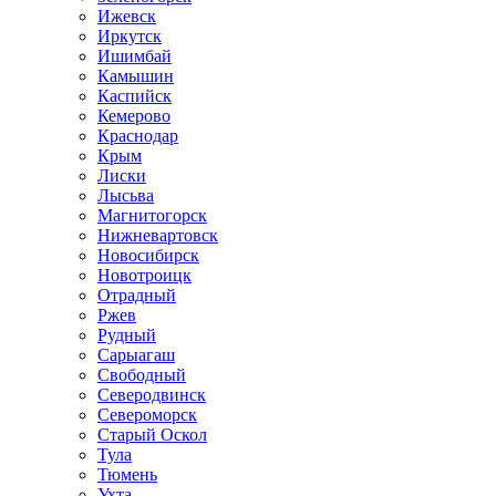
Ижевск
Иркутск
Ишимбай
Камышин
Каспийск
Кемерово
Краснодар
Крым
Лиски
Лысьва
Магнитогорск
Нижневартовск
Новосибирск
Новотроицк
Отрадный
Ржев
Рудный
Сарыагаш
Свободный
Северодвинск
Североморск
Старый Оскол
Тула
Тюмень
Ухта