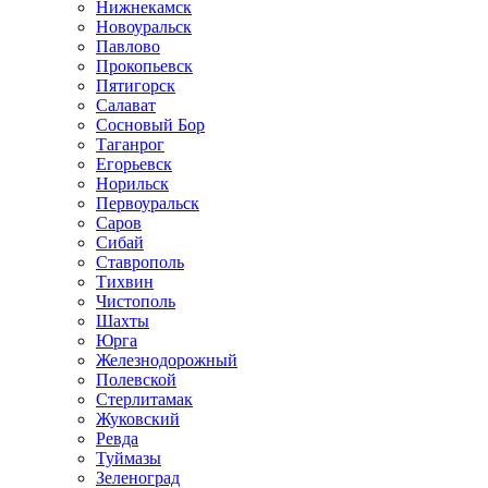
Нижнекамск
Новоуральск
Павлово
Прокопьевск
Пятигорск
Салават
Сосновый Бор
Таганрог
Егорьевск
Норильск
Первоуральск
Саров
Сибай
Ставрополь
Тихвин
Чистополь
Шахты
Юрга
Железнодорожный
Полевской
Стерлитамак
Жуковский
Ревда
Туймазы
Зеленоград