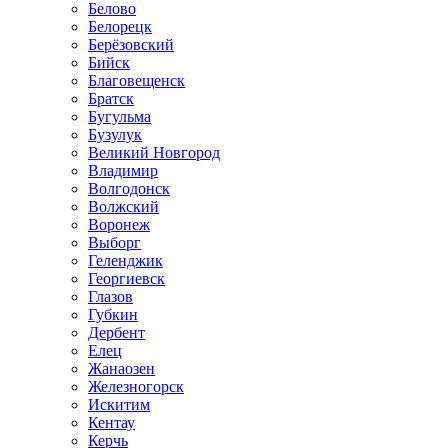
Белово
Белорецк
Берёзовский
Бийск
Благовещенск
Братск
Бугульма
Бузулук
Великий Новгород
Владимир
Волгодонск
Волжский
Воронеж
Выборг
Геленджик
Георгиевск
Глазов
Губкин
Дербент
Елец
Жанаозен
Железногорск
Искитим
Кентау
Керчь