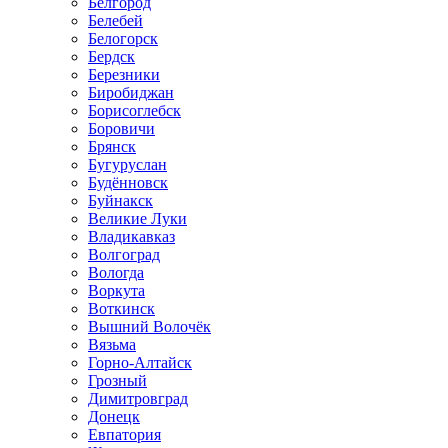
Белгород
Белебей
Белогорск
Бердск
Березники
Биробиджан
Борисоглебск
Боровичи
Брянск
Бугуруслан
Будённовск
Буйнакск
Великие Луки
Владикавказ
Волгоград
Вологда
Воркута
Воткинск
Вышний Волочёк
Вязьма
Горно-Алтайск
Грозный
Димитровград
Донецк
Евпатория