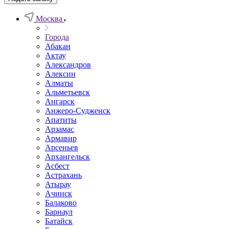
Москва
Города
Абакан
Актау
Александров
Алексин
Алматы
Альметьевск
Ангарск
Анжеро-Судженск
Апатиты
Арзамас
Армавир
Арсеньев
Архангельск
Асбест
Астрахань
Атырау
Ачинск
Балаково
Барнаул
Батайск