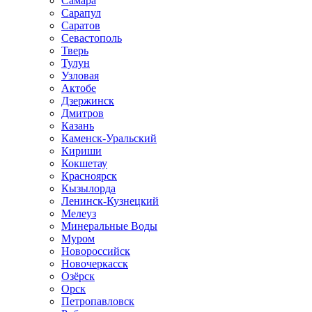
Самара
Сарапул
Саратов
Севастополь
Тверь
Тулун
Узловая
Актобе
Дзержинск
Дмитров
Казань
Каменск-Уральский
Кириши
Кокшетау
Красноярск
Кызылорда
Ленинск-Кузнецкий
Мелеуз
Минеральные Воды
Муром
Новороссийск
Новочеркасск
Озёрск
Орск
Петропавловск