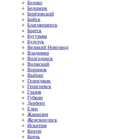
Белово
Белорецк
Берёзовский
Бийск
Благовещенск
Братск
Бугульма
Бузулук
Великий Новгород
Владимир
Волгодонск
Волжский
Воронеж
Выборг
Геленджик
Георгиевск
Глазов
Губкин
Дербент
Елец
Жанаозен
Железногорск
Искитим
Кентау
Керчь