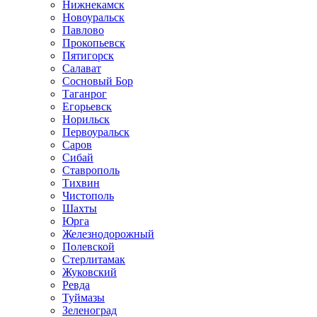
Нижнекамск
Новоуральск
Павлово
Прокопьевск
Пятигорск
Салават
Сосновый Бор
Таганрог
Егорьевск
Норильск
Первоуральск
Саров
Сибай
Ставрополь
Тихвин
Чистополь
Шахты
Юрга
Железнодорожный
Полевской
Стерлитамак
Жуковский
Ревда
Туймазы
Зеленоград