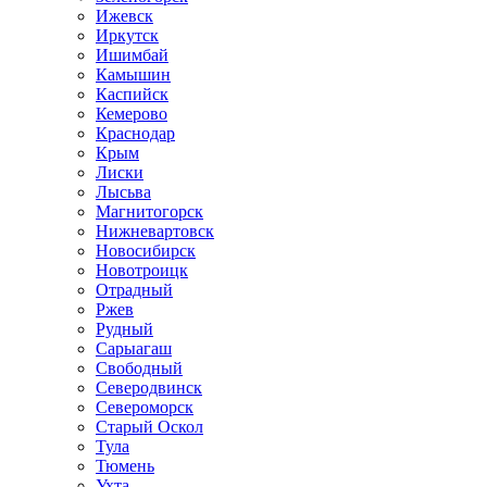
Ижевск
Иркутск
Ишимбай
Камышин
Каспийск
Кемерово
Краснодар
Крым
Лиски
Лысьва
Магнитогорск
Нижневартовск
Новосибирск
Новотроицк
Отрадный
Ржев
Рудный
Сарыагаш
Свободный
Северодвинск
Североморск
Старый Оскол
Тула
Тюмень
Ухта