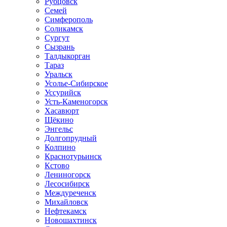
Рубцовск
Семей
Симферополь
Соликамск
Сургут
Сызрань
Талдыкорган
Тараз
Уральск
Усолье-Сибирское
Уссурийск
Усть-Каменогорск
Хасавюрт
Щёкино
Энгельс
Долгопрудный
Колпино
Краснотурьинск
Кстово
Лениногорск
Лесосибирск
Междуреченск
Михайловск
Нефтекамск
Новошахтинск