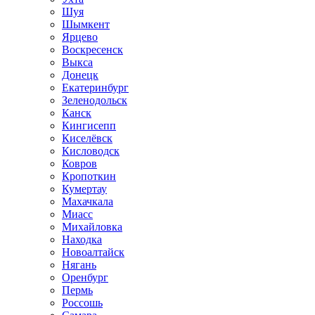
Шуя
Шымкент
Ярцево
Воскресенск
Выкса
Донецк
Екатеринбург
Зеленодольск
Канск
Кингисепп
Киселёвск
Кисловодск
Ковров
Кропоткин
Кумертау
Махачкала
Миасс
Михайловка
Находка
Новоалтайск
Нягань
Оренбург
Пермь
Россошь