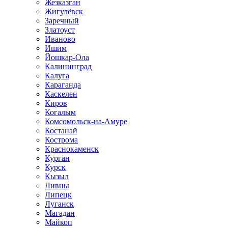
Жезказган
Жигулёвск
Заречный
Златоуст
Иваново
Ишим
Йошкар-Ола
Калининград
Калуга
Караганда
Каскелен
Киров
Когалым
Комсомольск-на-Амуре
Костанай
Кострома
Краснокаменск
Курган
Курск
Кызыл
Ливны
Липецк
Луганск
Магадан
Майкоп