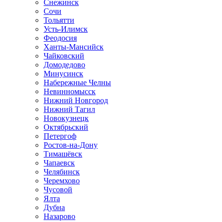
Снежинск
Сочи
Тольятти
Усть-Илимск
Феодосия
Ханты-Мансийск
Чайковский
Домодедово
Минусинск
Набережные Челны
Невинномысск
Нижний Новгород
Нижний Тагил
Новокузнецк
Октябрьский
Петергоф
Ростов-на-Дону
Тимашёвск
Чапаевск
Челябинск
Черемхово
Чусовой
Ялта
Дубна
Назарово