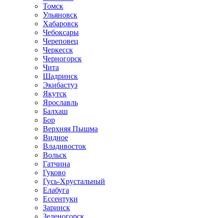
Томск
Ульяновск
Хабаровск
Чебоксары
Череповец
Черкесск
Черногорск
Чита
Шадринск
Экибастуз
Якутск
Ярославль
Балхаш
Бор
Верхняя Пышма
Видное
Владивосток
Вольск
Гатчина
Гуково
Гусь-Хрустальный
Елабуга
Ессентуки
Заринск
Зеленогорск