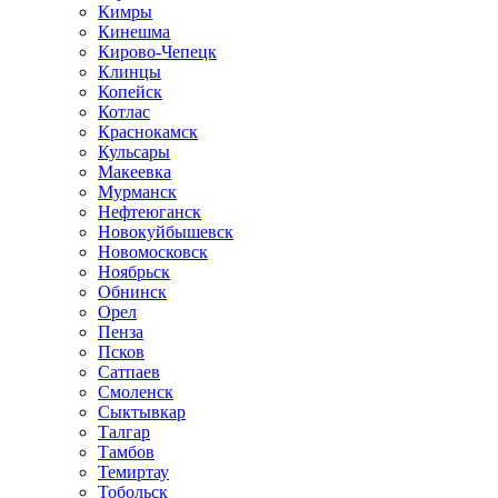
Кимры
Кинешма
Кирово-Чепецк
Клинцы
Копейск
Котлас
Краснокамск
Кульсары
Макеевка
Мурманск
Нефтеюганск
Новокуйбышевск
Новомосковск
Ноябрьск
Обнинск
Орел
Пенза
Псков
Сатпаев
Смоленск
Сыктывкар
Талгар
Тамбов
Темиртау
Тобольск