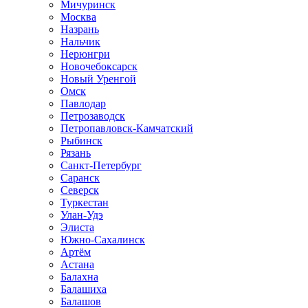
Мичуринск
Москва
Назрань
Нальчик
Нерюнгри
Новочебоксарск
Новый Уренгой
Омск
Павлодар
Петрозаводск
Петропавловск-Камчатский
Рыбинск
Рязань
Санкт-Петербург
Саранск
Северск
Туркестан
Улан-Удэ
Элиста
Южно-Сахалинск
Артём
Астана
Балахна
Балашиха
Балашов