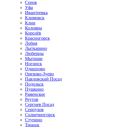
Серов
Уфа
Ивантеевка
Климовск
Клин
Коломна
Королёв
Красногорск
Лобня
Лыткарино
Люберцы
Мытищи
Ногинск
Одинцово
Орехово-Зуево
Павловский Посад
Подольск
Пушкино
Раменское
Реутов
Сергиев Посад
Серпухов
Солнечногорск
Ступино
Троицк