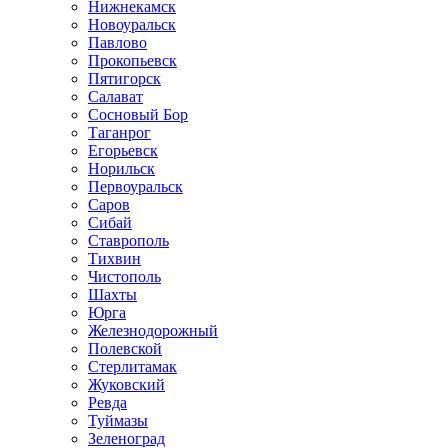
Нижнекамск
Новоуральск
Павлово
Прокопьевск
Пятигорск
Салават
Сосновый Бор
Таганрог
Егорьевск
Норильск
Первоуральск
Саров
Сибай
Ставрополь
Тихвин
Чистополь
Шахты
Юрга
Железнодорожный
Полевской
Стерлитамак
Жуковский
Ревда
Туймазы
Зеленоград