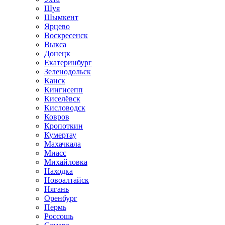
Шуя
Шымкент
Ярцево
Воскресенск
Выкса
Донецк
Екатеринбург
Зеленодольск
Канск
Кингисепп
Киселёвск
Кисловодск
Ковров
Кропоткин
Кумертау
Махачкала
Миасс
Михайловка
Находка
Новоалтайск
Нягань
Оренбург
Пермь
Россошь