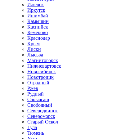
Ижевск
Иркутск
Ишимбай
Камышин
Каспийск
Кемерово
Краснодар
Крым
Лиски
Лысьва
Магнитогорск
Нижневартовск
Новосибирск
Новотроицк
Отрадный
Ржев
Рудный
Сарыагаш
Свободный
Северодвинск
Североморск
Старый Оскол
Тула
Тюмень
Ухта