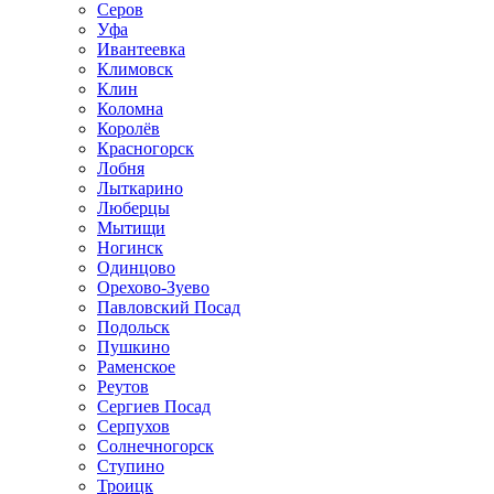
Серов
Уфа
Ивантеевка
Климовск
Клин
Коломна
Королёв
Красногорск
Лобня
Лыткарино
Люберцы
Мытищи
Ногинск
Одинцово
Орехово-Зуево
Павловский Посад
Подольск
Пушкино
Раменское
Реутов
Сергиев Посад
Серпухов
Солнечногорск
Ступино
Троицк