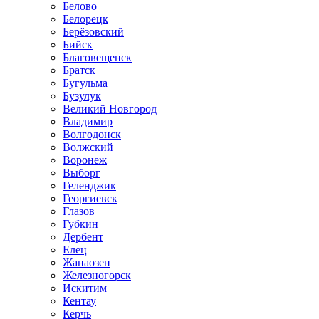
Белово
Белорецк
Берёзовский
Бийск
Благовещенск
Братск
Бугульма
Бузулук
Великий Новгород
Владимир
Волгодонск
Волжский
Воронеж
Выборг
Геленджик
Георгиевск
Глазов
Губкин
Дербент
Елец
Жанаозен
Железногорск
Искитим
Кентау
Керчь