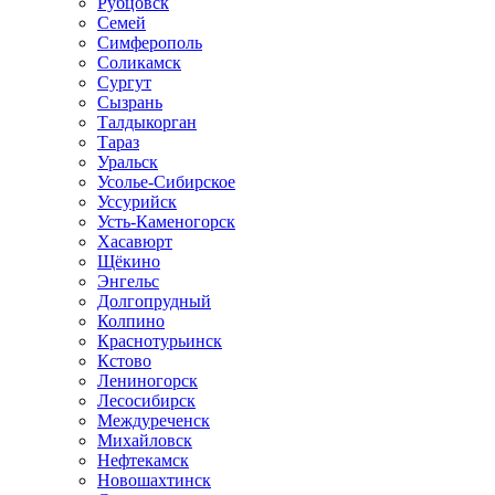
Рубцовск
Семей
Симферополь
Соликамск
Сургут
Сызрань
Талдыкорган
Тараз
Уральск
Усолье-Сибирское
Уссурийск
Усть-Каменогорск
Хасавюрт
Щёкино
Энгельс
Долгопрудный
Колпино
Краснотурьинск
Кстово
Лениногорск
Лесосибирск
Междуреченск
Михайловск
Нефтекамск
Новошахтинск