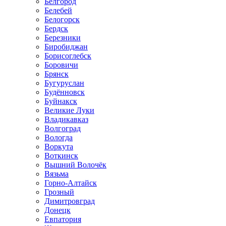
Белгород
Белебей
Белогорск
Бердск
Березники
Биробиджан
Борисоглебск
Боровичи
Брянск
Бугуруслан
Будённовск
Буйнакск
Великие Луки
Владикавказ
Волгоград
Вологда
Воркута
Воткинск
Вышний Волочёк
Вязьма
Горно-Алтайск
Грозный
Димитровград
Донецк
Евпатория