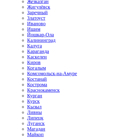
Жезказган
Жигулёвск
Заречный
Златоуст
Иваново
Ишим
Йошкар-Ола
Калининград
Калуга
Караганда
Каскелен
Киров
Когалым
Комсомольск-на-Амуре
Костанай
Кострома
Краснокаменск
Курган
Курск
Кызыл
Ливны
Липецк
Луганск
Магадан
Майкоп