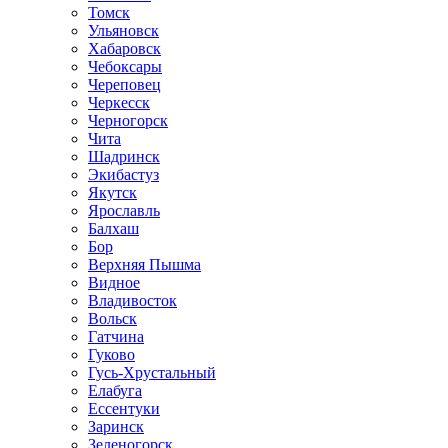
Томск
Ульяновск
Хабаровск
Чебоксары
Череповец
Черкесск
Черногорск
Чита
Шадринск
Экибастуз
Якутск
Ярославль
Балхаш
Бор
Верхняя Пышма
Видное
Владивосток
Вольск
Гатчина
Гуково
Гусь-Хрустальный
Елабуга
Ессентуки
Заринск
Зеленогорск