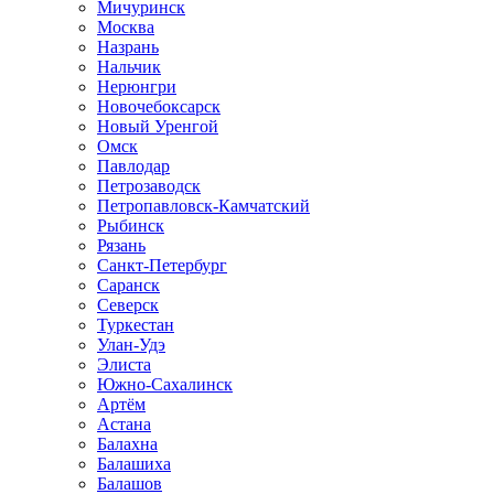
Мичуринск
Москва
Назрань
Нальчик
Нерюнгри
Новочебоксарск
Новый Уренгой
Омск
Павлодар
Петрозаводск
Петропавловск-Камчатский
Рыбинск
Рязань
Санкт-Петербург
Саранск
Северск
Туркестан
Улан-Удэ
Элиста
Южно-Сахалинск
Артём
Астана
Балахна
Балашиха
Балашов