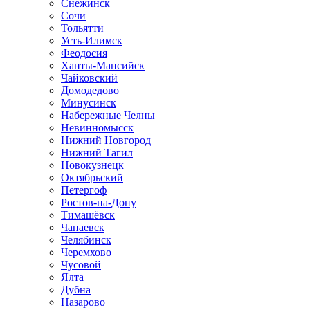
Снежинск
Сочи
Тольятти
Усть-Илимск
Феодосия
Ханты-Мансийск
Чайковский
Домодедово
Минусинск
Набережные Челны
Невинномысск
Нижний Новгород
Нижний Тагил
Новокузнецк
Октябрьский
Петергоф
Ростов-на-Дону
Тимашёвск
Чапаевск
Челябинск
Черемхово
Чусовой
Ялта
Дубна
Назарово