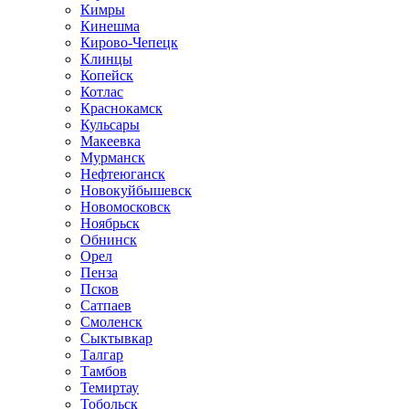
Кимры
Кинешма
Кирово-Чепецк
Клинцы
Копейск
Котлас
Краснокамск
Кульсары
Макеевка
Мурманск
Нефтеюганск
Новокуйбышевск
Новомосковск
Ноябрьск
Обнинск
Орел
Пенза
Псков
Сатпаев
Смоленск
Сыктывкар
Талгар
Тамбов
Темиртау
Тобольск