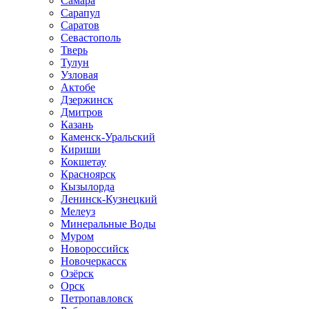
Самара
Сарапул
Саратов
Севастополь
Тверь
Тулун
Узловая
Актобе
Дзержинск
Дмитров
Казань
Каменск-Уральский
Кириши
Кокшетау
Красноярск
Кызылорда
Ленинск-Кузнецкий
Мелеуз
Минеральные Воды
Муром
Новороссийск
Новочеркасск
Озёрск
Орск
Петропавловск