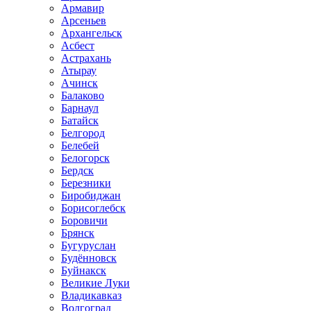
Армавир
Арсеньев
Архангельск
Асбест
Астрахань
Атырау
Ачинск
Балаково
Барнаул
Батайск
Белгород
Белебей
Белогорск
Бердск
Березники
Биробиджан
Борисоглебск
Боровичи
Брянск
Бугуруслан
Будённовск
Буйнакск
Великие Луки
Владикавказ
Волгоград