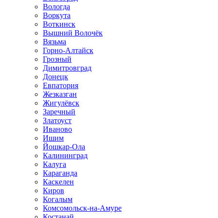
Вологда
Воркута
Воткинск
Вышний Волочёк
Вязьма
Горно-Алтайск
Грозный
Димитровград
Донецк
Евпатория
Жезказган
Жигулёвск
Заречный
Златоуст
Иваново
Ишим
Йошкар-Ола
Калининград
Калуга
Караганда
Каскелен
Киров
Когалым
Комсомольск-на-Амуре
Костанай