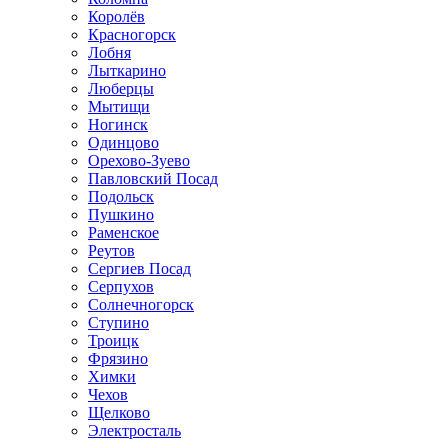
Королёв
Красногорск
Лобня
Лыткарино
Люберцы
Мытищи
Ногинск
Одинцово
Орехово-Зуево
Павловский Посад
Подольск
Пушкино
Раменское
Реутов
Сергиев Посад
Серпухов
Солнечногорск
Ступино
Троицк
Фрязино
Химки
Чехов
Щелково
Электросталь