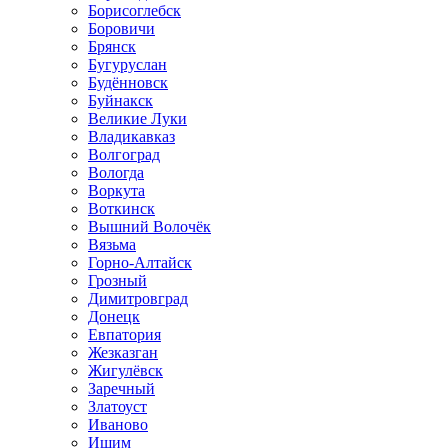
Борисоглебск
Боровичи
Брянск
Бугуруслан
Будённовск
Буйнакск
Великие Луки
Владикавказ
Волгоград
Вологда
Воркута
Воткинск
Вышний Волочёк
Вязьма
Горно-Алтайск
Грозный
Димитровград
Донецк
Евпатория
Жезказган
Жигулёвск
Заречный
Златоуст
Иваново
Ишим