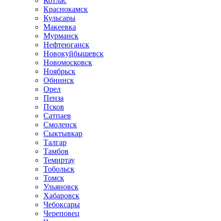
Котлас
Краснокамск
Кульсары
Макеевка
Мурманск
Нефтеюганск
Новокуйбышевск
Новомосковск
Ноябрьск
Обнинск
Орел
Пенза
Псков
Сатпаев
Смоленск
Сыктывкар
Талгар
Тамбов
Темиртау
Тобольск
Томск
Ульяновск
Хабаровск
Чебоксары
Череповец