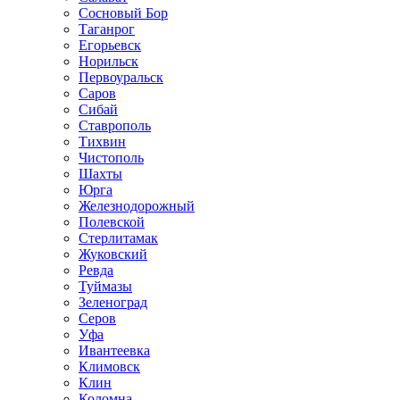
Сосновый Бор
Таганрог
Егорьевск
Норильск
Первоуральск
Саров
Сибай
Ставрополь
Тихвин
Чистополь
Шахты
Юрга
Железнодорожный
Полевской
Стерлитамак
Жуковский
Ревда
Туймазы
Зеленоград
Серов
Уфа
Ивантеевка
Климовск
Клин
Коломна