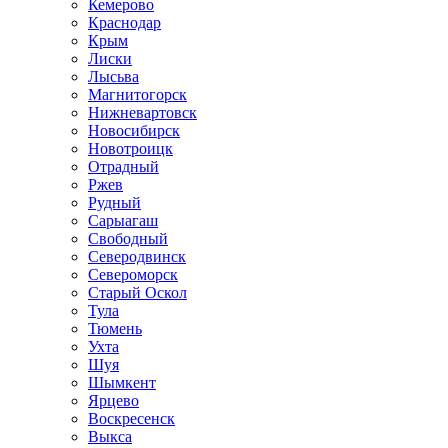
Кемерово
Краснодар
Крым
Лиски
Лысьва
Магнитогорск
Нижневартовск
Новосибирск
Новотроицк
Отрадный
Ржев
Рудный
Сарыагаш
Свободный
Северодвинск
Североморск
Старый Оскол
Тула
Тюмень
Ухта
Шуя
Шымкент
Ярцево
Воскресенск
Выкса