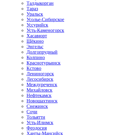
Талдыкорган
Тараз
Уральск
Усолье-Сибирское
Уссурийск
Усть-Каменогорск
Хасавюрт
Щёкино
Энгельс
Долгопрудный
Колпино
Краснотурьинск
Кстово
Лениногорск
Лесосибирск
Междуреченск
Михайловск
Нефтекамск
Новошахтинск
Снежинск
Сочи
Тольятти
Усть-Илимск
Феодосия
Ханты-Мансийск