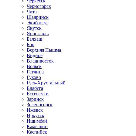
Черкесск
Черногорск
Чита
Шадринск
Экибастуз
Якутск
Ярославль
Балхаш
Бор
Верхняя Пышма
Видное
Владивосток
Вольск
Гатчина
Гуково
Гусь-Хрустальный
Елабуга
Ессентуки
Заринск
Зеленогорск
Ижевск
Иркутск
Ишимбай
Камышин
Каспийск