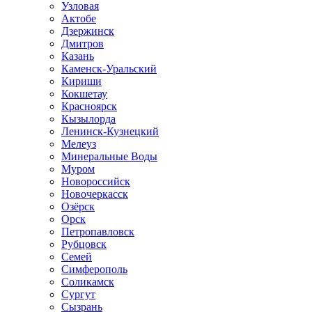
Узловая
Актобе
Дзержинск
Дмитров
Казань
Каменск-Уральский
Кириши
Кокшетау
Красноярск
Кызылорда
Ленинск-Кузнецкий
Мелеуз
Минеральные Воды
Муром
Новороссийск
Новочеркасск
Озёрск
Орск
Петропавловск
Рубцовск
Семей
Симферополь
Соликамск
Сургут
Сызрань