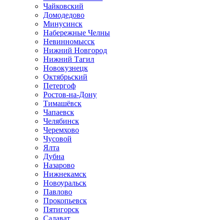
Чайковский
Домодедово
Минусинск
Набережные Челны
Невинномысск
Нижний Новгород
Нижний Тагил
Новокузнецк
Октябрьский
Петергоф
Ростов-на-Дону
Тимашёвск
Чапаевск
Челябинск
Черемхово
Чусовой
Ялта
Дубна
Назарово
Нижнекамск
Новоуральск
Павлово
Прокопьевск
Пятигорск
Салават