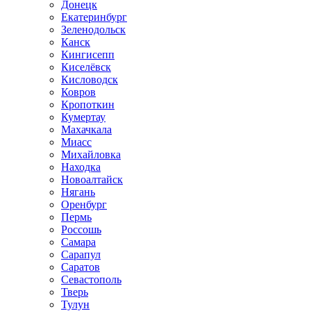
Донецк
Екатеринбург
Зеленодольск
Канск
Кингисепп
Киселёвск
Кисловодск
Ковров
Кропоткин
Кумертау
Махачкала
Миасс
Михайловка
Находка
Новоалтайск
Нягань
Оренбург
Пермь
Россошь
Самара
Сарапул
Саратов
Севастополь
Тверь
Тулун