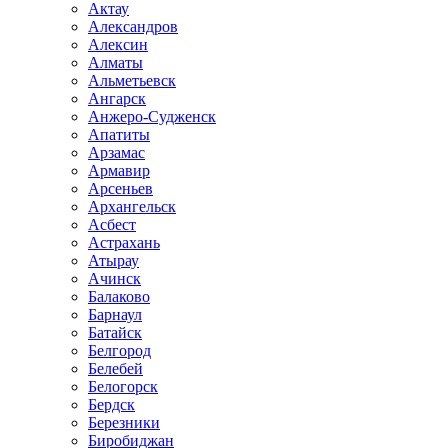
Актау
Александров
Алексин
Алматы
Альметьевск
Ангарск
Анжеро-Судженск
Апатиты
Арзамас
Армавир
Арсеньев
Архангельск
Асбест
Астрахань
Атырау
Ачинск
Балаково
Барнаул
Батайск
Белгород
Белебей
Белогорск
Бердск
Березники
Биробиджан