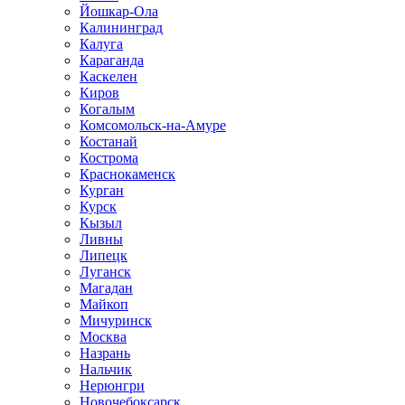
Йошкар-Ола
Калининград
Калуга
Караганда
Каскелен
Киров
Когалым
Комсомольск-на-Амуре
Костанай
Кострома
Краснокаменск
Курган
Курск
Кызыл
Ливны
Липецк
Луганск
Магадан
Майкоп
Мичуринск
Москва
Назрань
Нальчик
Нерюнгри
Новочебоксарск