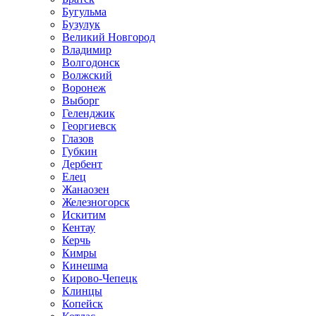
Бугульма
Бузулук
Великий Новгород
Владимир
Волгодонск
Волжский
Воронеж
Выборг
Геленджик
Георгиевск
Глазов
Губкин
Дербент
Елец
Жанаозен
Железногорск
Искитим
Кентау
Керчь
Кимры
Кинешма
Кирово-Чепецк
Клинцы
Копейск