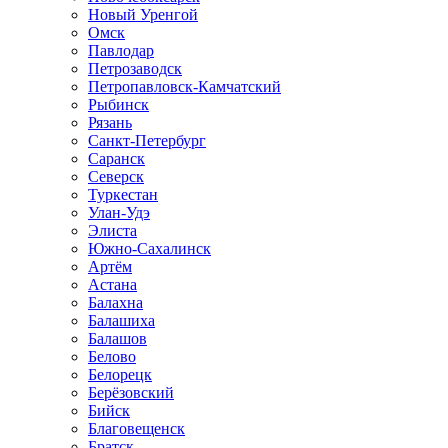
Новый Уренгой
Омск
Павлодар
Петрозаводск
Петропавловск-Камчатский
Рыбинск
Рязань
Санкт-Петербург
Саранск
Северск
Туркестан
Улан-Удэ
Элиста
Южно-Сахалинск
Артём
Астана
Балахна
Балашиха
Балашов
Белово
Белорецк
Берёзовский
Бийск
Благовещенск
Братск