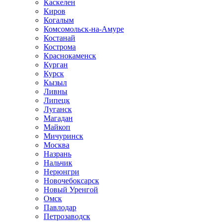
Каскелен
Киров
Когалым
Комсомольск-на-Амуре
Костанай
Кострома
Краснокаменск
Курган
Курск
Кызыл
Ливны
Липецк
Луганск
Магадан
Майкоп
Мичуринск
Москва
Назрань
Нальчик
Нерюнгри
Новочебоксарск
Новый Уренгой
Омск
Павлодар
Петрозаводск