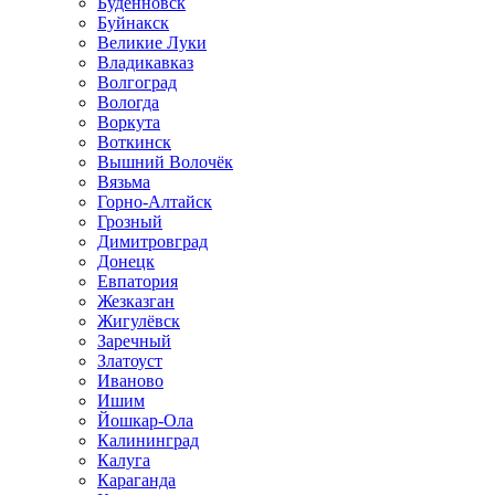
Будённовск
Буйнакск
Великие Луки
Владикавказ
Волгоград
Вологда
Воркута
Воткинск
Вышний Волочёк
Вязьма
Горно-Алтайск
Грозный
Димитровград
Донецк
Евпатория
Жезказган
Жигулёвск
Заречный
Златоуст
Иваново
Ишим
Йошкар-Ола
Калининград
Калуга
Караганда