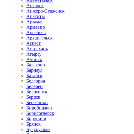
Альметьевск
Ангарск
Анжеро-Судженск
Апатиты
Арзамас
Армавир
Арсеньев
Архангельск
Асбест
Астрахань
Атырау
Ачинск
Балаково
Барнаул
Батайск
Белгород
Белебей
Белогорск
Бердск
Березники
Биробиджан
Борисоглебск
Боровичи
Брянск
Бугуруслан