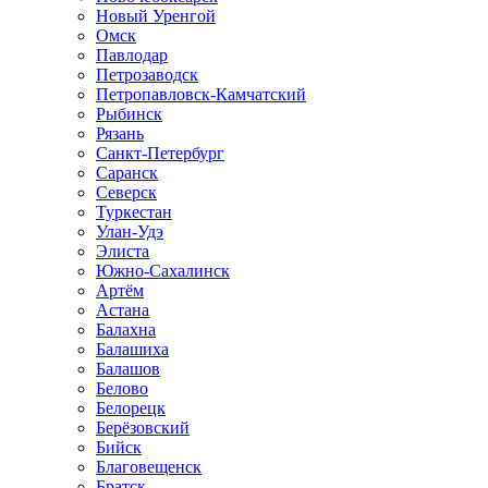
Новый Уренгой
Омск
Павлодар
Петрозаводск
Петропавловск-Камчатский
Рыбинск
Рязань
Санкт-Петербург
Саранск
Северск
Туркестан
Улан-Удэ
Элиста
Южно-Сахалинск
Артём
Астана
Балахна
Балашиха
Балашов
Белово
Белорецк
Берёзовский
Бийск
Благовещенск
Братск