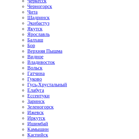
Черкесск
Черногорск
Чита
Шадринск
Экибастуз
Якутск
Ярославль
Балхаш
Бор
Верхняя Пышма
Видное
Владивосток
Вольск
Гатчина
Гуково
Гусь-Хрустальный
Елабуга
Ессентуки
Заринск
Зеленогорск
Ижевск
Иркутск
Ишимбай
Камышин
Каспийск