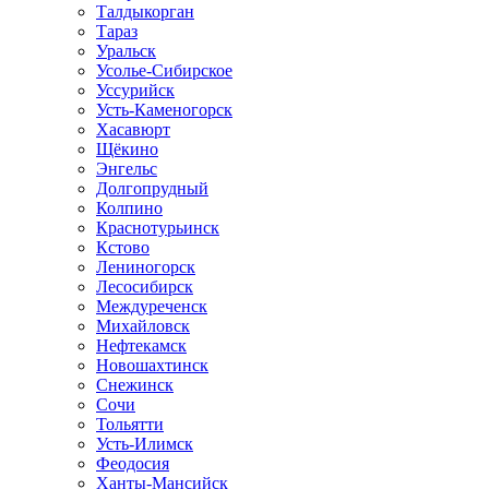
Талдыкорган
Тараз
Уральск
Усолье-Сибирское
Уссурийск
Усть-Каменогорск
Хасавюрт
Щёкино
Энгельс
Долгопрудный
Колпино
Краснотурьинск
Кстово
Лениногорск
Лесосибирск
Междуреченск
Михайловск
Нефтекамск
Новошахтинск
Снежинск
Сочи
Тольятти
Усть-Илимск
Феодосия
Ханты-Мансийск