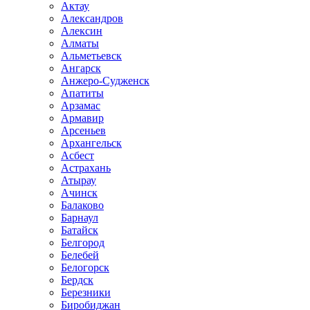
Актау
Александров
Алексин
Алматы
Альметьевск
Ангарск
Анжеро-Судженск
Апатиты
Арзамас
Армавир
Арсеньев
Архангельск
Асбест
Астрахань
Атырау
Ачинск
Балаково
Барнаул
Батайск
Белгород
Белебей
Белогорск
Бердск
Березники
Биробиджан