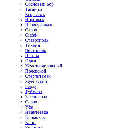
Сосновый Бор
Таганрог
Егорьевск
Норильск
Первоуральск
Саров
Сибай
Ставрополь
Тихвин
Чистополь
Шахты
Юрга
Железнодорожный
Полевской
Стерлитамак
Жуковский
Ревда
Туймазы
Зеленоград
Серов
Уфа
Ивантеевка
Климовск
Клин
Коломна