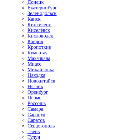
Донецк
Екатеринбург
Зеленодольск
Канск
Кингисепп
Киселёвск
Кисловодск
Ковров
Кропоткин
Кумертау
Махачкала
Миасс
Михайловка
Находка
Новоалтайск
Нягань
Оренбург
Пермь
Россошь
Самара
Сарапул
Саратов
Севастополь
Тверь
Тулун