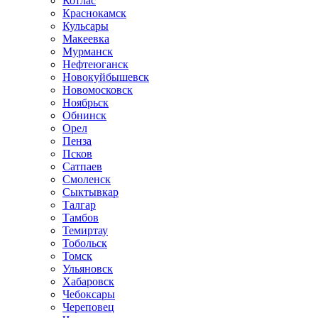
Котлас
Краснокамск
Кульсары
Макеевка
Мурманск
Нефтеюганск
Новокуйбышевск
Новомосковск
Ноябрьск
Обнинск
Орел
Пенза
Псков
Сатпаев
Смоленск
Сыктывкар
Талгар
Тамбов
Темиртау
Тобольск
Томск
Ульяновск
Хабаровск
Чебоксары
Череповец