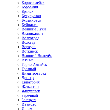
Борисоглебск
Боровичи
Брянск
Бугуруслан
Будённовск
Буйнакск
Великие Луки
Владикавказ
Волгоград
Вологда
Воркута
Воткинск
Вышний Волочёк
Вязьма
Горно-Алтайск
Грозный
Димитровград
Донецк
Евпатория
Жезказган
Жигулёвск
Заречный
Златоуст
Иваново
Ишим