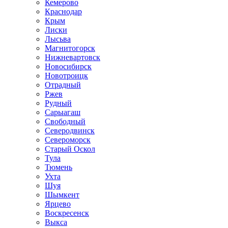
Кемерово
Краснодар
Крым
Лиски
Лысьва
Магнитогорск
Нижневартовск
Новосибирск
Новотроицк
Отрадный
Ржев
Рудный
Сарыагаш
Свободный
Северодвинск
Североморск
Старый Оскол
Тула
Тюмень
Ухта
Шуя
Шымкент
Ярцево
Воскресенск
Выкса