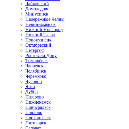
Чайковский
Домодедово
Минусинск
Набережные Челны
Невинномысск
Нижний Новгород
Нижний Тагил
Новокузнецк
Октябрьский
Петергоф
Ростов-на-Дону
Тимашёвск
Чапаевск
Челябинск
Черемхово
Чусовой
Ялта
Дубна
Назарово
Нижнекамск
Новоуральск
Павлово
Прокопьевск
Пятигорск
Салават