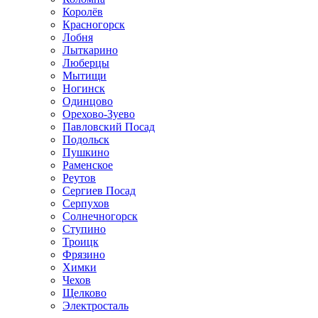
Королёв
Красногорск
Лобня
Лыткарино
Люберцы
Мытищи
Ногинск
Одинцово
Орехово-Зуево
Павловский Посад
Подольск
Пушкино
Раменское
Реутов
Сергиев Посад
Серпухов
Солнечногорск
Ступино
Троицк
Фрязино
Химки
Чехов
Щелково
Электросталь