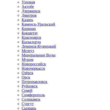
Узловая
Актобе
Дзержинск
Дмитров
Казань
Каменск-Уральский
Кириши
Кокшетау
Красноярск
Кызылорда
Ленинск-Кузнецкий
Мелеуз
Минеральные Воды
Муром
Новороссийск
Новочеркасск
Озёрск
Орск
Петропавловск
Рубцовск
Семей
Симферополь
Соликамск
Сургут
Сызрань