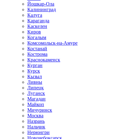
Йошкар-Ола
Калининград
Калуга
Караганда
Каскелен
Киров
Когалым
Комсомольск-на-Амуре
Костанай
Кострома
Краснокаменск
Курган
Курск
Кызыл
Ливны
Липецк
Луганск
Магадан
Майкоп
Мичуринск
Москва
Назрань
Нальчик
Нерюнгри
Новочебоксарск