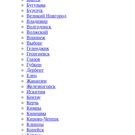
Бугульма
Бузулук
Великий Новгород
Владимир
Волгодонск
Волжский
Воронеж
Выборг
Геленджик
Георгиевск
Глазов
Губкин
Дербент
Елец
Жанаозен
Железногорск
Искитим
Кентау
Керчь
Кимры
Кинешма
Кирово-Чепецк
Клинцы
Копейск