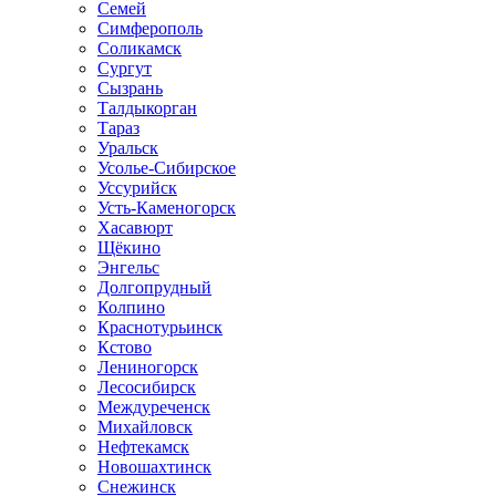
Семей
Симферополь
Соликамск
Сургут
Сызрань
Талдыкорган
Тараз
Уральск
Усолье-Сибирское
Уссурийск
Усть-Каменогорск
Хасавюрт
Щёкино
Энгельс
Долгопрудный
Колпино
Краснотурьинск
Кстово
Лениногорск
Лесосибирск
Междуреченск
Михайловск
Нефтекамск
Новошахтинск
Снежинск