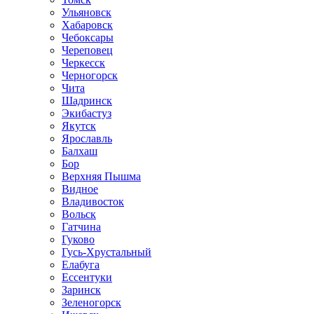
Ульяновск
Хабаровск
Чебоксары
Череповец
Черкесск
Черногорск
Чита
Шадринск
Экибастуз
Якутск
Ярославль
Балхаш
Бор
Верхняя Пышма
Видное
Владивосток
Вольск
Гатчина
Гуково
Гусь-Хрустальный
Елабуга
Ессентуки
Заринск
Зеленогорск