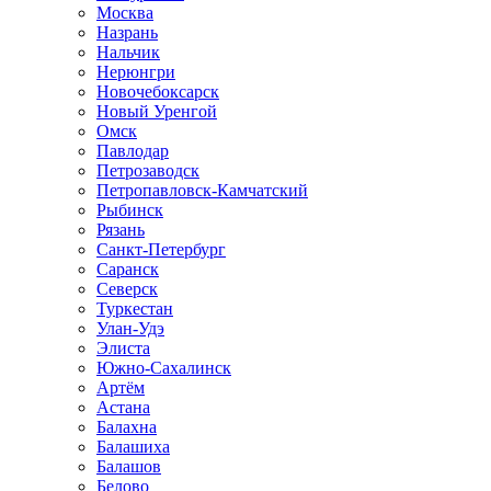
Москва
Назрань
Нальчик
Нерюнгри
Новочебоксарск
Новый Уренгой
Омск
Павлодар
Петрозаводск
Петропавловск-Камчатский
Рыбинск
Рязань
Санкт-Петербург
Саранск
Северск
Туркестан
Улан-Удэ
Элиста
Южно-Сахалинск
Артём
Астана
Балахна
Балашиха
Балашов
Белово