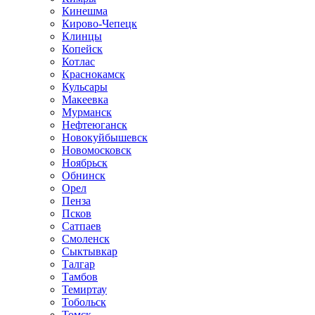
Кинешма
Кирово-Чепецк
Клинцы
Копейск
Котлас
Краснокамск
Кульсары
Макеевка
Мурманск
Нефтеюганск
Новокуйбышевск
Новомосковск
Ноябрьск
Обнинск
Орел
Пенза
Псков
Сатпаев
Смоленск
Сыктывкар
Талгар
Тамбов
Темиртау
Тобольск
Томск