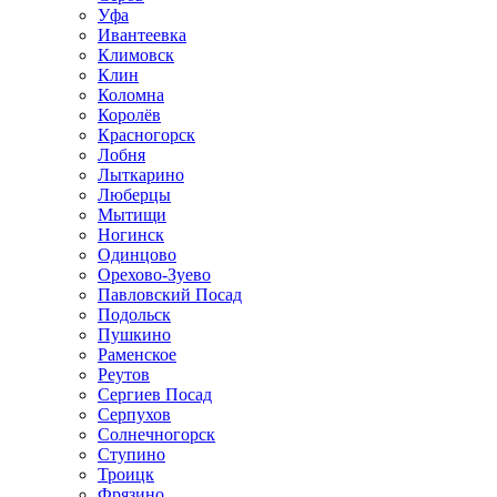
Уфа
Ивантеевка
Климовск
Клин
Коломна
Королёв
Красногорск
Лобня
Лыткарино
Люберцы
Мытищи
Ногинск
Одинцово
Орехово-Зуево
Павловский Посад
Подольск
Пушкино
Раменское
Реутов
Сергиев Посад
Серпухов
Солнечногорск
Ступино
Троицк
Фрязино