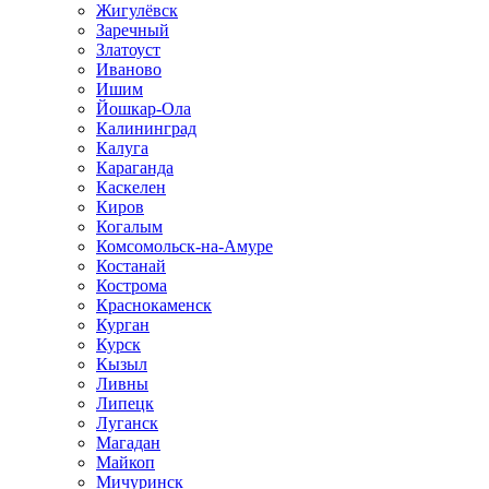
Жигулёвск
Заречный
Златоуст
Иваново
Ишим
Йошкар-Ола
Калининград
Калуга
Караганда
Каскелен
Киров
Когалым
Комсомольск-на-Амуре
Костанай
Кострома
Краснокаменск
Курган
Курск
Кызыл
Ливны
Липецк
Луганск
Магадан
Майкоп
Мичуринск