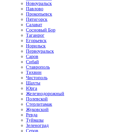
Новоуральск
Павлово
Прокопьевск
Пятигорск
Салават
Сосновый Бор
Таганрог
Егорьевск
Норильск
Первоуральск
Саров
Сибай
Ставрополь
Тихвин
Чистополь
Шахты
Юрга
Железнодорожный
Полевской
Стерлитамак
Жуковский
Ревда
Туймазы
Зеленоград
Серов