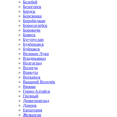
Белебей
Белогорск
Бердск
Березники
Биробиджан
Борисоглебск
Боровичи
Брянск
Бугуруслан
Будённовск
Буйнакск
Великие Луки
Владикавказ
Волгоград
Вологда
Воркута
Воткинск
Вышний Волочёк
Вязьма
Горно-Алтайск
Грозный
Димитровград
Донецк
Евпатория
Жезказган