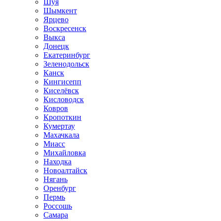
Шуя
Шымкент
Ярцево
Воскресенск
Выкса
Донецк
Екатеринбург
Зеленодольск
Канск
Кингисепп
Киселёвск
Кисловодск
Ковров
Кропоткин
Кумертау
Махачкала
Миасс
Михайловка
Находка
Новоалтайск
Нягань
Оренбург
Пермь
Россошь
Самара