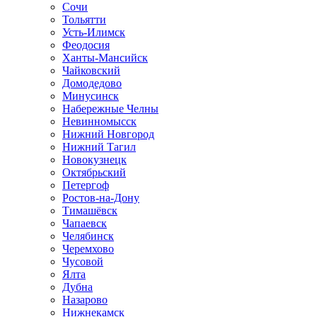
Сочи
Тольятти
Усть-Илимск
Феодосия
Ханты-Мансийск
Чайковский
Домодедово
Минусинск
Набережные Челны
Невинномысск
Нижний Новгород
Нижний Тагил
Новокузнецк
Октябрьский
Петергоф
Ростов-на-Дону
Тимашёвск
Чапаевск
Челябинск
Черемхово
Чусовой
Ялта
Дубна
Назарово
Нижнекамск