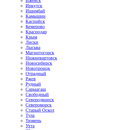
Ижевск
Иркутск
Ишимбай
Камышин
Каспийск
Кемерово
Краснодар
Крым
Лиски
Лысьва
Магнитогорск
Нижневартовск
Новосибирск
Новотроицк
Отрадный
Ржев
Рудный
Сарыагаш
Свободный
Северодвинск
Североморск
Старый Оскол
Тула
Тюмень
Ухта