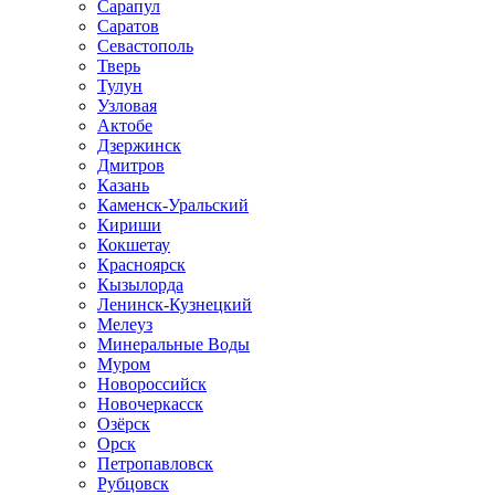
Сарапул
Саратов
Севастополь
Тверь
Тулун
Узловая
Актобе
Дзержинск
Дмитров
Казань
Каменск-Уральский
Кириши
Кокшетау
Красноярск
Кызылорда
Ленинск-Кузнецкий
Мелеуз
Минеральные Воды
Муром
Новороссийск
Новочеркасск
Озёрск
Орск
Петропавловск
Рубцовск