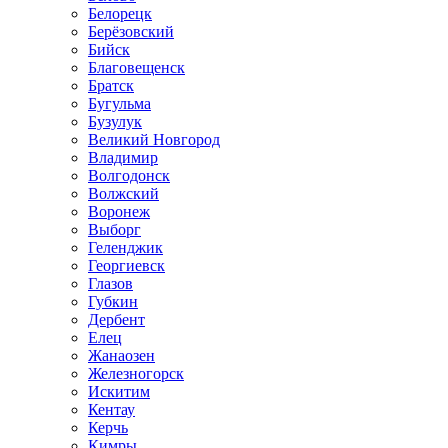
Белорецк
Берёзовский
Бийск
Благовещенск
Братск
Бугульма
Бузулук
Великий Новгород
Владимир
Волгодонск
Волжский
Воронеж
Выборг
Геленджик
Георгиевск
Глазов
Губкин
Дербент
Елец
Жанаозен
Железногорск
Искитим
Кентау
Керчь
Кимры