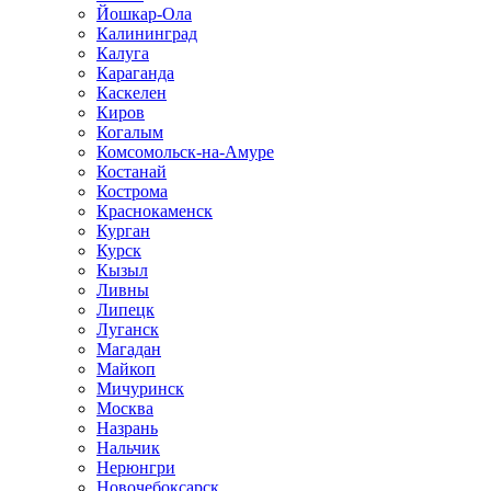
Йошкар-Ола
Калининград
Калуга
Караганда
Каскелен
Киров
Когалым
Комсомольск-на-Амуре
Костанай
Кострома
Краснокаменск
Курган
Курск
Кызыл
Ливны
Липецк
Луганск
Магадан
Майкоп
Мичуринск
Москва
Назрань
Нальчик
Нерюнгри
Новочебоксарск