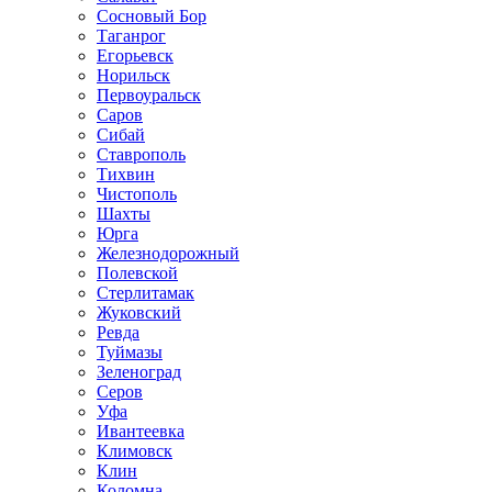
Сосновый Бор
Таганрог
Егорьевск
Норильск
Первоуральск
Саров
Сибай
Ставрополь
Тихвин
Чистополь
Шахты
Юрга
Железнодорожный
Полевской
Стерлитамак
Жуковский
Ревда
Туймазы
Зеленоград
Серов
Уфа
Ивантеевка
Климовск
Клин
Коломна