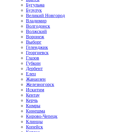
Бугульма
Бузулук
Великий Новгород
Владимир
Волгодонск
Волжский
Воронеж
Выборг
Геленджик
Георгиевск
Глазов
Губкин
Дербент
Елец
Жанаозен
Железногорск
Искитим
Кентау
Керчь
Кимры
Кинешма
Кирово-Чепецк
Клинцы
Копейск