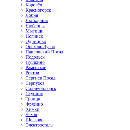
Королёв
Красногорск
Лобня
Лыткарино
Люберцы
Мытищи
Ногинск
Одинцово
Орехово-Зуево
Павловский Посад
Подольск
Пушкино
Раменское
Реутов
Сергиев Посад
Серпухов
Солнечногорск
Ступино
Троицк
Фрязино
Химки
Чехов
Щелково
Электросталь