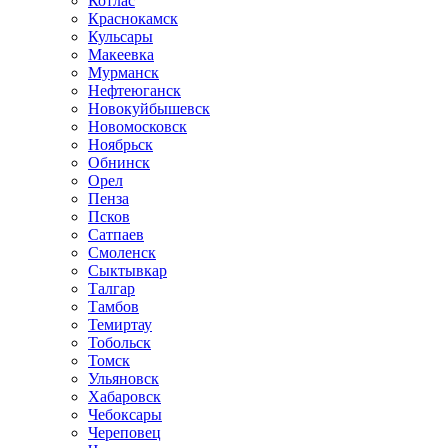
Котлас
Краснокамск
Кульсары
Макеевка
Мурманск
Нефтеюганск
Новокуйбышевск
Новомосковск
Ноябрьск
Обнинск
Орел
Пенза
Псков
Сатпаев
Смоленск
Сыктывкар
Талгар
Тамбов
Темиртау
Тобольск
Томск
Ульяновск
Хабаровск
Чебоксары
Череповец