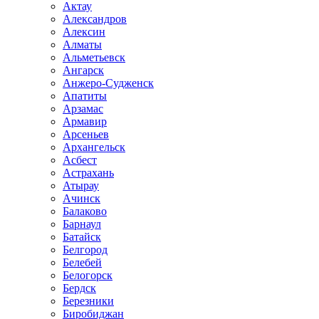
Актау
Александров
Алексин
Алматы
Альметьевск
Ангарск
Анжеро-Судженск
Апатиты
Арзамас
Армавир
Арсеньев
Архангельск
Асбест
Астрахань
Атырау
Ачинск
Балаково
Барнаул
Батайск
Белгород
Белебей
Белогорск
Бердск
Березники
Биробиджан