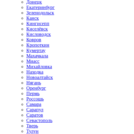
Донецк
Екатеринбург
Зеленодольск
Канск
Кингисепп
Киселёвск
Кисловодск
Ковров
Кропоткин
Кумертау
Махачкала
Миасс
Михайловка
Находка
Новоалтайск
Нягань
Оренбург
Пермь
Россошь
Самара
Сарапул
Саратов
Севастополь
Тверь
Тулун