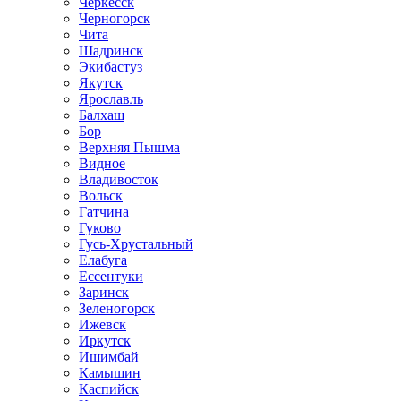
Черкесск
Черногорск
Чита
Шадринск
Экибастуз
Якутск
Ярославль
Балхаш
Бор
Верхняя Пышма
Видное
Владивосток
Вольск
Гатчина
Гуково
Гусь-Хрустальный
Елабуга
Ессентуки
Заринск
Зеленогорск
Ижевск
Иркутск
Ишимбай
Камышин
Каспийск