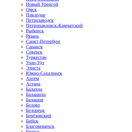
Новый Уренгой
Омск
Павлодар
Петрозаводск
Петропавловск-Камчатский
Рыбинск
Рязань
Санкт-Петербург
Саранск
Северск
Туркестан
Улан-Удэ
Элиста
Южно-Сахалинск
Артём
Астана
Балахна
Балашиха
Балашов
Белово
Белорецк
Берёзовский
Бийск
Благовещенск
Братск