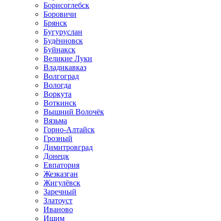
Борисоглебск
Боровичи
Брянск
Бугуруслан
Будённовск
Буйнакск
Великие Луки
Владикавказ
Волгоград
Вологда
Воркута
Воткинск
Вышний Волочёк
Вязьма
Горно-Алтайск
Грозный
Димитровград
Донецк
Евпатория
Жезказган
Жигулёвск
Заречный
Златоуст
Иваново
Ишим