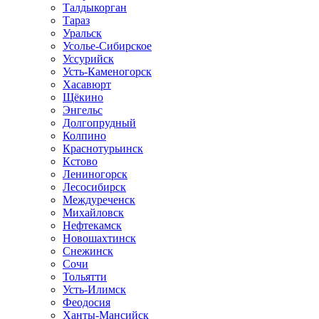
Талдыкорган
Тараз
Уральск
Усолье-Сибирское
Уссурийск
Усть-Каменогорск
Хасавюрт
Щёкино
Энгельс
Долгопрудный
Колпино
Краснотурьинск
Кстово
Лениногорск
Лесосибирск
Междуреченск
Михайловск
Нефтекамск
Новошахтинск
Снежинск
Сочи
Тольятти
Усть-Илимск
Феодосия
Ханты-Мансийск