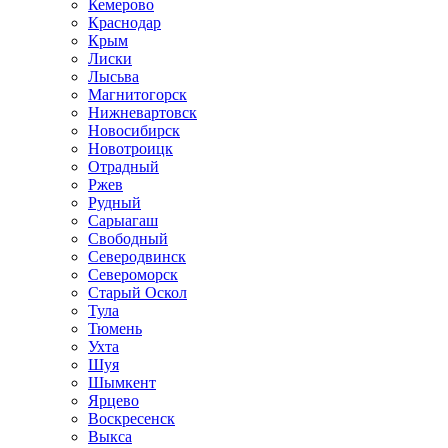
Кемерово
Краснодар
Крым
Лиски
Лысьва
Магнитогорск
Нижневартовск
Новосибирск
Новотроицк
Отрадный
Ржев
Рудный
Сарыагаш
Свободный
Северодвинск
Североморск
Старый Оскол
Тула
Тюмень
Ухта
Шуя
Шымкент
Ярцево
Воскресенск
Выкса