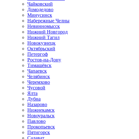
Чайковский
Домодедово
Минусинск
Набережные Челны
Невинномысск
Нижний Новгород
Нижний Тагил
Новокузнецк
Октябрьский
Петергоф
Ростов-на-Дону
Тимашёвск
Чапаевск
Челябинск
Черемхово
Чусовой
Ялта
Дубна
Назарово
Нижнекамск
Новоуральск
Павлово
Прокопьевск
Пятигорск
Салават