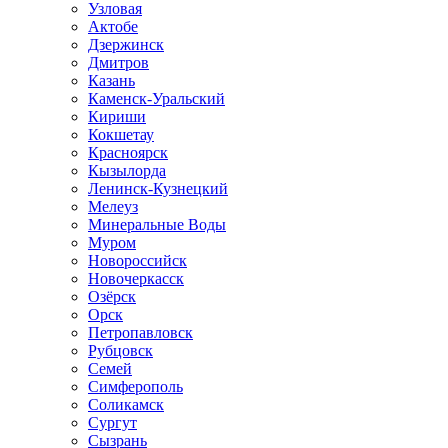
Узловая
Актобе
Дзержинск
Дмитров
Казань
Каменск-Уральский
Кириши
Кокшетау
Красноярск
Кызылорда
Ленинск-Кузнецкий
Мелеуз
Минеральные Воды
Муром
Новороссийск
Новочеркасск
Озёрск
Орск
Петропавловск
Рубцовск
Семей
Симферополь
Соликамск
Сургут
Сызрань