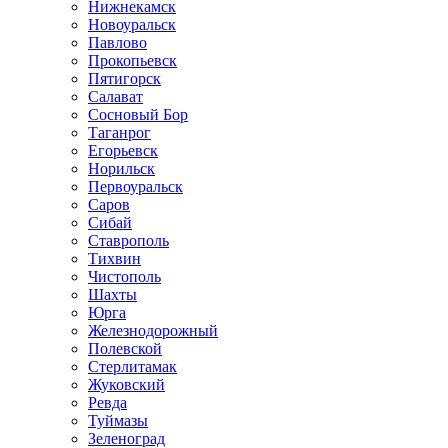
Нижнекамск
Новоуральск
Павлово
Прокопьевск
Пятигорск
Салават
Сосновый Бор
Таганрог
Егорьевск
Норильск
Первоуральск
Саров
Сибай
Ставрополь
Тихвин
Чистополь
Шахты
Юрга
Железнодорожный
Полевской
Стерлитамак
Жуковский
Ревда
Туймазы
Зеленоград