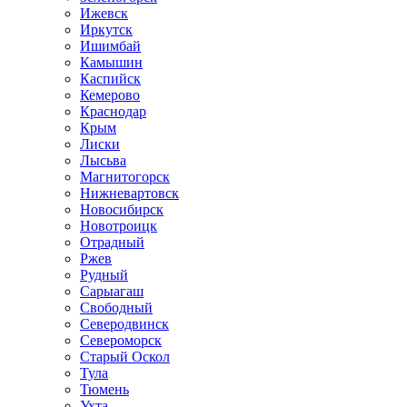
Ижевск
Иркутск
Ишимбай
Камышин
Каспийск
Кемерово
Краснодар
Крым
Лиски
Лысьва
Магнитогорск
Нижневартовск
Новосибирск
Новотроицк
Отрадный
Ржев
Рудный
Сарыагаш
Свободный
Северодвинск
Североморск
Старый Оскол
Тула
Тюмень
Ухта