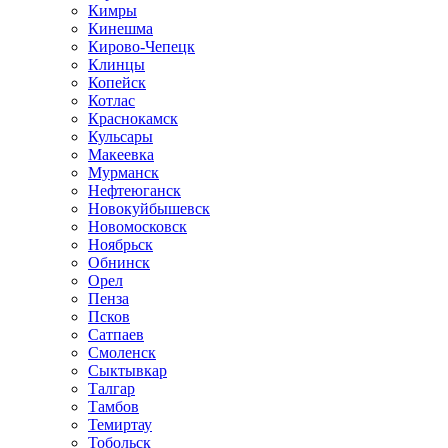
Кимры
Кинешма
Кирово-Чепецк
Клинцы
Копейск
Котлас
Краснокамск
Кульсары
Макеевка
Мурманск
Нефтеюганск
Новокуйбышевск
Новомосковск
Ноябрьск
Обнинск
Орел
Пенза
Псков
Сатпаев
Смоленск
Сыктывкар
Талгар
Тамбов
Темиртау
Тобольск