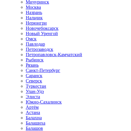
Мичуринск
Москва
Назрань
Нальчик
Нерюнгри
Новочебоксарск
Новый Уренгой
Омск
Павлодар
Петрозаводск
Петропавловск-Камчатский
Рыбинск
Рязань
Санкт-Петербург
Саранск
Северск
Туркестан
Улан-Удэ
Элиста
Южно-Сахалинск
Артём
Астана
Балахна
Балашиха
Балашов