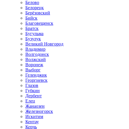
Белово
Белорецк
Берёзовский
Бийск
Благовещенск
Братск
Бугульма
Бузулук
Великий Новгород
Владимир
Волгодонск
Волжский
Воронеж
Выборг
Геленджик
Георгиевск
Глазов
Губкин
Дербент
Елец
Жанаозен
Железногорск
Искитим
Кентау
Керчь