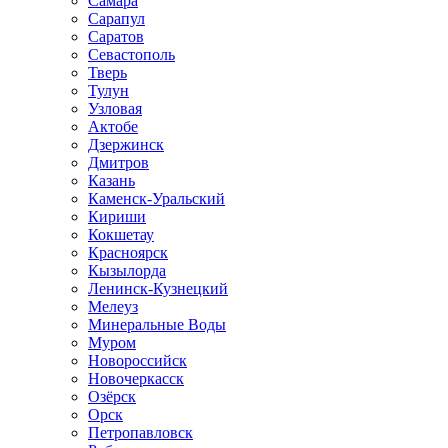
Самара
Сарапул
Саратов
Севастополь
Тверь
Тулун
Узловая
Актобе
Дзержинск
Дмитров
Казань
Каменск-Уральский
Кириши
Кокшетау
Красноярск
Кызылорда
Ленинск-Кузнецкий
Мелеуз
Минеральные Воды
Муром
Новороссийск
Новочеркасск
Озёрск
Орск
Петропавловск