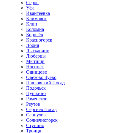
Серов
Уфа
Ивантеевка
Климовск
Клин
Коломна
Королёв
Красногорск
Лобня
Лыткарино
Люберцы
Мытищи
Ногинск
Одинцово
Орехово-Зуево
Павловский Посад
Подольск
Пушкино
Раменское
Реутов
Сергиев Посад
Серпухов
Солнечногорск
Ступино
Троицк