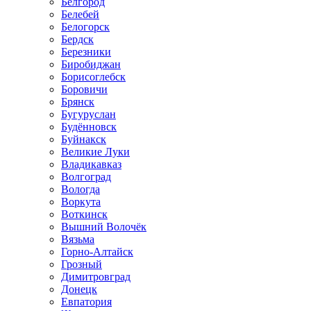
Белгород
Белебей
Белогорск
Бердск
Березники
Биробиджан
Борисоглебск
Боровичи
Брянск
Бугуруслан
Будённовск
Буйнакск
Великие Луки
Владикавказ
Волгоград
Вологда
Воркута
Воткинск
Вышний Волочёк
Вязьма
Горно-Алтайск
Грозный
Димитровград
Донецк
Евпатория