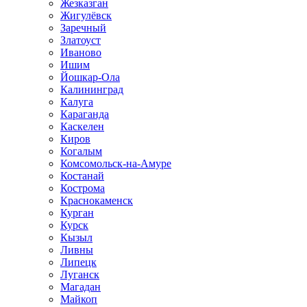
Жезказган
Жигулёвск
Заречный
Златоуст
Иваново
Ишим
Йошкар-Ола
Калининград
Калуга
Караганда
Каскелен
Киров
Когалым
Комсомольск-на-Амуре
Костанай
Кострома
Краснокаменск
Курган
Курск
Кызыл
Ливны
Липецк
Луганск
Магадан
Майкоп