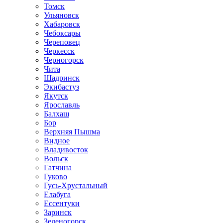
Томск
Ульяновск
Хабаровск
Чебоксары
Череповец
Черкесск
Черногорск
Чита
Шадринск
Экибастуз
Якутск
Ярославль
Балхаш
Бор
Верхняя Пышма
Видное
Владивосток
Вольск
Гатчина
Гуково
Гусь-Хрустальный
Елабуга
Ессентуки
Заринск
Зеленогорск