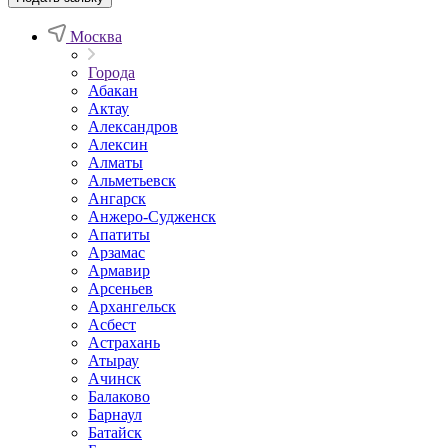
Москва
Города
Абакан
Актау
Александров
Алексин
Алматы
Альметьевск
Ангарск
Анжеро-Судженск
Апатиты
Арзамас
Армавир
Арсеньев
Архангельск
Асбест
Астрахань
Атырау
Ачинск
Балаково
Барнаул
Батайск