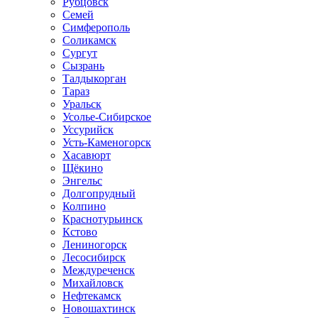
Рубцовск
Семей
Симферополь
Соликамск
Сургут
Сызрань
Талдыкорган
Тараз
Уральск
Усолье-Сибирское
Уссурийск
Усть-Каменогорск
Хасавюрт
Щёкино
Энгельс
Долгопрудный
Колпино
Краснотурьинск
Кстово
Лениногорск
Лесосибирск
Междуреченск
Михайловск
Нефтекамск
Новошахтинск