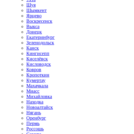
Шуя
Шымкент
Ярцево
Воскресенск
Выкса
Донецк
Екатеринбург
Зеленодольск
Канск
Кингисепп
Киселёвск
Кисловодск
Ковров
Кропоткин
Кумертау
Махачкала
Миасс
Михайловка
Находка
Новоалтайск
Нягань
Оренбург
Пермь
Россошь