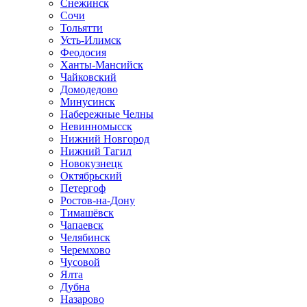
Снежинск
Сочи
Тольятти
Усть-Илимск
Феодосия
Ханты-Мансийск
Чайковский
Домодедово
Минусинск
Набережные Челны
Невинномысск
Нижний Новгород
Нижний Тагил
Новокузнецк
Октябрьский
Петергоф
Ростов-на-Дону
Тимашёвск
Чапаевск
Челябинск
Черемхово
Чусовой
Ялта
Дубна
Назарово