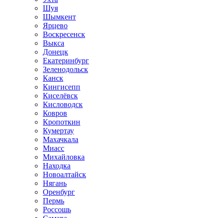
Шуя
Шымкент
Ярцево
Воскресенск
Выкса
Донецк
Екатеринбург
Зеленодольск
Канск
Кингисепп
Киселёвск
Кисловодск
Ковров
Кропоткин
Кумертау
Махачкала
Миасс
Михайловка
Находка
Новоалтайск
Нягань
Оренбург
Пермь
Россошь