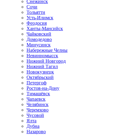
Снежинск
Сочи
Тольятти
Усть-Илимск
Феодосия
Ханты-Мансийск
Чайковский
Домодедово
Минусинск
Набережные Челны
Невинномысск
Нижний Новгород
Нижний Тагил
Новокузнецк
Октябрьский
Петергоф
Ростов-на-Дону
Тимашёвск
Чапаевск
Челябинск
Черемхово
Чусовой
Ялта
Дубна
Назарово