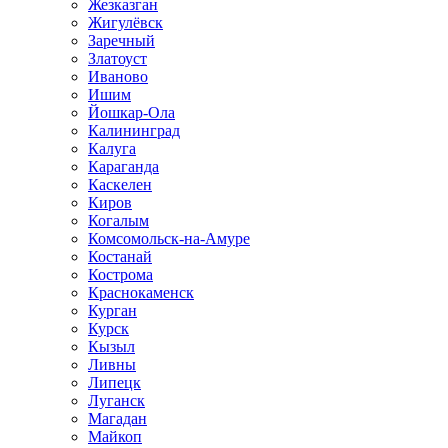
Жезказган
Жигулёвск
Заречный
Златоуст
Иваново
Ишим
Йошкар-Ола
Калининград
Калуга
Караганда
Каскелен
Киров
Когалым
Комсомольск-на-Амуре
Костанай
Кострома
Краснокаменск
Курган
Курск
Кызыл
Ливны
Липецк
Луганск
Магадан
Майкоп