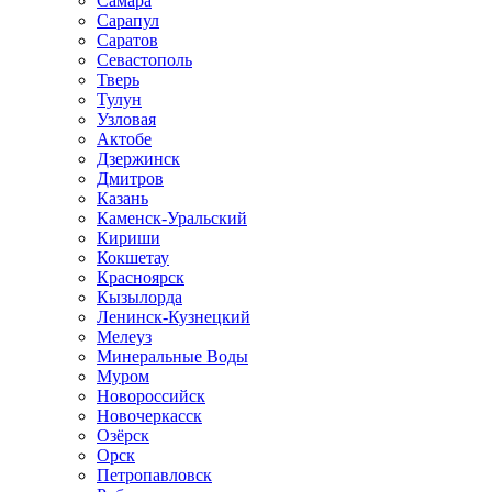
Самара
Сарапул
Саратов
Севастополь
Тверь
Тулун
Узловая
Актобе
Дзержинск
Дмитров
Казань
Каменск-Уральский
Кириши
Кокшетау
Красноярск
Кызылорда
Ленинск-Кузнецкий
Мелеуз
Минеральные Воды
Муром
Новороссийск
Новочеркасск
Озёрск
Орск
Петропавловск