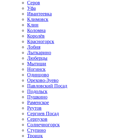
Серов
Уфа
Ивантеевка
Климовск
Клин
Коломна
Королёв
Красногорск
Лобня
Лыткарино
Люберцы
Мытищи
Ногинск
Одинцово
Орехово-Зуево
Павловский Посад
Подольск
Пушкино
Раменское
Реутов
Сергиев Посад
Серпухов
Солнечногорск
Ступино
Троицк