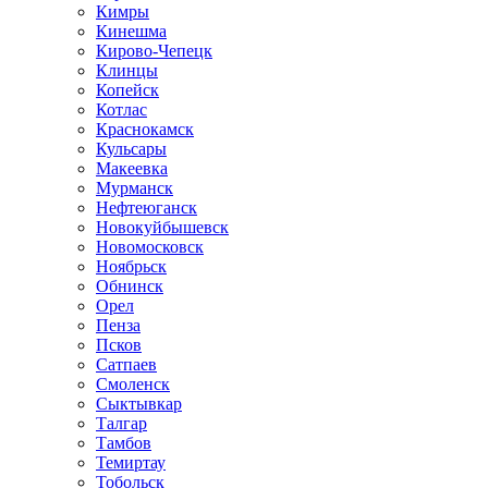
Кимры
Кинешма
Кирово-Чепецк
Клинцы
Копейск
Котлас
Краснокамск
Кульсары
Макеевка
Мурманск
Нефтеюганск
Новокуйбышевск
Новомосковск
Ноябрьск
Обнинск
Орел
Пенза
Псков
Сатпаев
Смоленск
Сыктывкар
Талгар
Тамбов
Темиртау
Тобольск