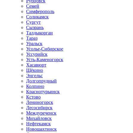
Рубцовск
Семей
Симферополь
Соликамск
Сургут
Сызрань
Талдыкорган
Тараз
Уральск
Усолье-Сибирское
Уссурийск
Усть-Каменогорск
Хасавюрт
Щёкино
Энгельс
Долгопрудный
Колпино
Краснотурьинск
Кстово
Лениногорск
Лесосибирск
Междуреченск
Михайловск
Нефтекамск
Новошахтинск