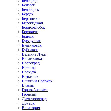
Белгород
Белебей
Белогорск
Бердск
Березники
Биробиджан
Борисоглебск
Боровичи
Брянск
Бугуруслан
Будённовск
Буйнакск
Великие Луки
Владикавказ
Волгоград
Вологда
Воркута
Воткинск
Вышний Волочёк
Вязьма
Горно-Алтайск
Грозный
Димитровград
Донецк
Евпатория