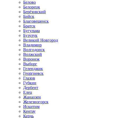
Белово
Белорецк
Берёзовский
Бийск
Благовещенск
Братск
Бугульма
Бузулук
Великий Новгород
Владимир
Волгодонск
Волжский
Воронеж
Выборг
Геленджик
Георгиевск
Глазов
Губкин
Дербент
Елец
Жанаозен
Железногорск
Искитим
Кентау
Керчь