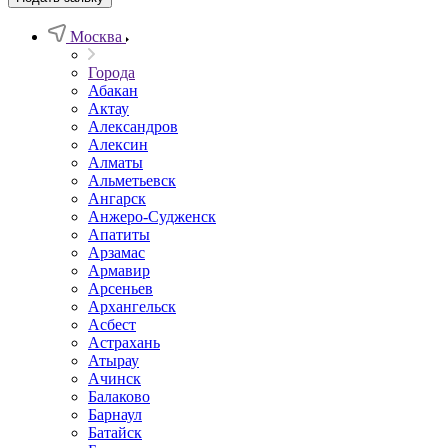
Москва
Города
Абакан
Актау
Александров
Алексин
Алматы
Альметьевск
Ангарск
Анжеро-Судженск
Апатиты
Арзамас
Армавир
Арсеньев
Архангельск
Асбест
Астрахань
Атырау
Ачинск
Балаково
Барнаул
Батайск