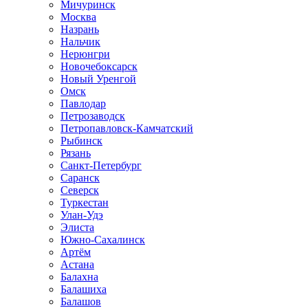
Мичуринск
Москва
Назрань
Нальчик
Нерюнгри
Новочебоксарск
Новый Уренгой
Омск
Павлодар
Петрозаводск
Петропавловск-Камчатский
Рыбинск
Рязань
Санкт-Петербург
Саранск
Северск
Туркестан
Улан-Удэ
Элиста
Южно-Сахалинск
Артём
Астана
Балахна
Балашиха
Балашов