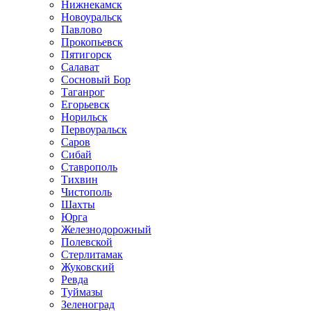
Нижнекамск
Новоуральск
Павлово
Прокопьевск
Пятигорск
Салават
Сосновый Бор
Таганрог
Егорьевск
Норильск
Первоуральск
Саров
Сибай
Ставрополь
Тихвин
Чистополь
Шахты
Юрга
Железнодорожный
Полевской
Стерлитамак
Жуковский
Ревда
Туймазы
Зеленоград