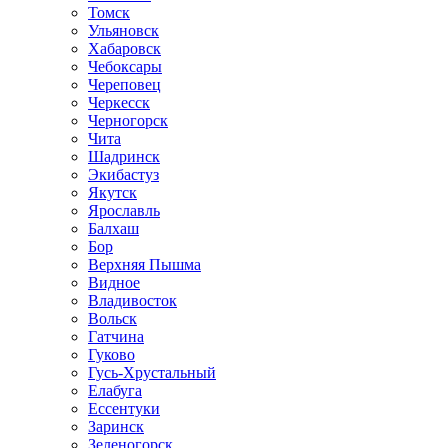
Томск
Ульяновск
Хабаровск
Чебоксары
Череповец
Черкесск
Черногорск
Чита
Шадринск
Экибастуз
Якутск
Ярославль
Балхаш
Бор
Верхняя Пышма
Видное
Владивосток
Вольск
Гатчина
Гуково
Гусь-Хрустальный
Елабуга
Ессентуки
Заринск
Зеленогорск