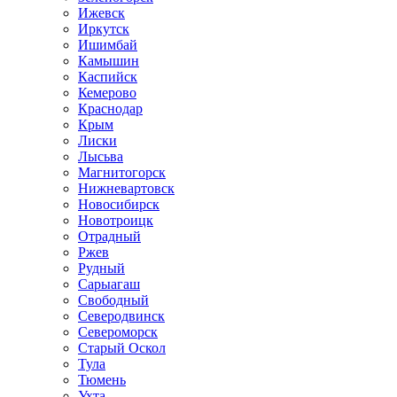
Ижевск
Иркутск
Ишимбай
Камышин
Каспийск
Кемерово
Краснодар
Крым
Лиски
Лысьва
Магнитогорск
Нижневартовск
Новосибирск
Новотроицк
Отрадный
Ржев
Рудный
Сарыагаш
Свободный
Северодвинск
Североморск
Старый Оскол
Тула
Тюмень
Ухта