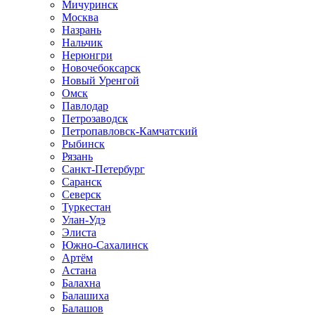
Мичуринск
Москва
Назрань
Нальчик
Нерюнгри
Новочебоксарск
Новый Уренгой
Омск
Павлодар
Петрозаводск
Петропавловск-Камчатский
Рыбинск
Рязань
Санкт-Петербург
Саранск
Северск
Туркестан
Улан-Удэ
Элиста
Южно-Сахалинск
Артём
Астана
Балахна
Балашиха
Балашов