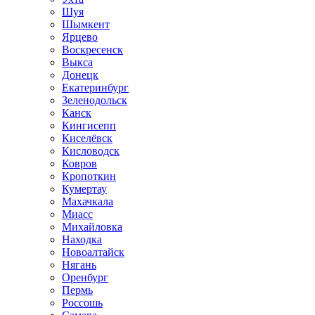
Шуя
Шымкент
Ярцево
Воскресенск
Выкса
Донецк
Екатеринбург
Зеленодольск
Канск
Кингисепп
Киселёвск
Кисловодск
Ковров
Кропоткин
Кумертау
Махачкала
Миасс
Михайловка
Находка
Новоалтайск
Нягань
Оренбург
Пермь
Россошь