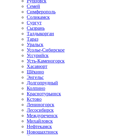
Рубцовск
Семей
Симферополь
Соликамск
Сургут
Сызрань
Талдыкорган
Тараз
Уральск
Усолье-Сибирское
Уссурийск
Усть-Каменогорск
Хасавюрт
Щёкино
Энгельс
Долгопрудный
Колпино
Краснотурьинск
Кстово
Лениногорск
Лесосибирск
Междуреченск
Михайловск
Нефтекамск
Новошахтинск