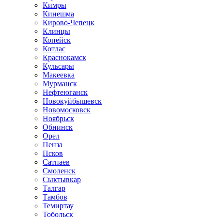
Кимры
Кинешма
Кирово-Чепецк
Клинцы
Копейск
Котлас
Краснокамск
Кульсары
Макеевка
Мурманск
Нефтеюганск
Новокуйбышевск
Новомосковск
Ноябрьск
Обнинск
Орел
Пенза
Псков
Сатпаев
Смоленск
Сыктывкар
Талгар
Тамбов
Темиртау
Тобольск