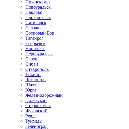
Нижнекамск
Новоуральск
Павлово
Прокопьевск
Пятигорск
Салават
Сосновый Бор
Таганрог
Егорьевск
Норильск
Первоуральск
Саров
Сибай
Ставрополь
Тихвин
Чистополь
Шахты
Юрга
Железнодорожный
Полевской
Стерлитамак
Жуковский
Ревда
Туймазы
Зеленоград