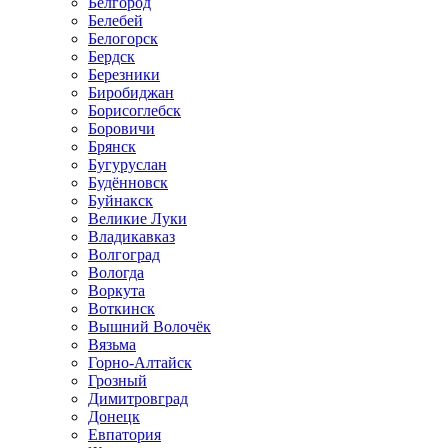
Белгород
Белебей
Белогорск
Бердск
Березники
Биробиджан
Борисоглебск
Боровичи
Брянск
Бугуруслан
Будённовск
Буйнакск
Великие Луки
Владикавказ
Волгоград
Вологда
Воркута
Воткинск
Вышний Волочёк
Вязьма
Горно-Алтайск
Грозный
Димитровград
Донецк
Евпатория