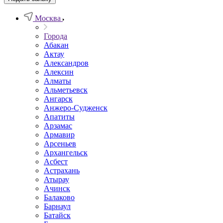
Москва
Города
Абакан
Актау
Александров
Алексин
Алматы
Альметьевск
Ангарск
Анжеро-Судженск
Апатиты
Арзамас
Армавир
Арсеньев
Архангельск
Асбест
Астрахань
Атырау
Ачинск
Балаково
Барнаул
Батайск