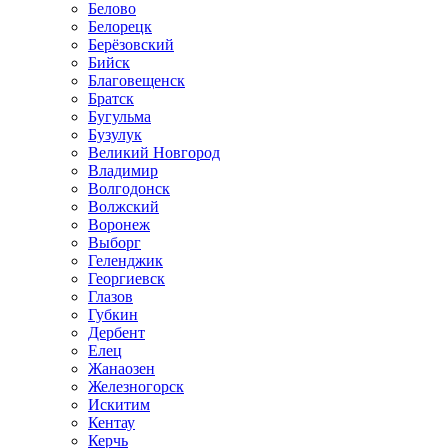
Белово
Белорецк
Берёзовский
Бийск
Благовещенск
Братск
Бугульма
Бузулук
Великий Новгород
Владимир
Волгодонск
Волжский
Воронеж
Выборг
Геленджик
Георгиевск
Глазов
Губкин
Дербент
Елец
Жанаозен
Железногорск
Искитим
Кентау
Керчь