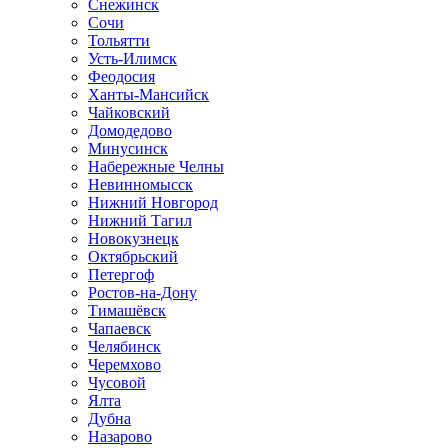
Снежинск
Сочи
Тольятти
Усть-Илимск
Феодосия
Ханты-Мансийск
Чайковский
Домодедово
Минусинск
Набережные Челны
Невинномысск
Нижний Новгород
Нижний Тагил
Новокузнецк
Октябрьский
Петергоф
Ростов-на-Дону
Тимашёвск
Чапаевск
Челябинск
Черемхово
Чусовой
Ялта
Дубна
Назарово