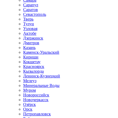
Самара
Сарапул
Саратов
Севастополь
Тверь
Тулун
Узловая
Актобе
Дзержинск
Дмитров
Казань
Каменск-Уральский
Кириши
Кокшетау
Красноярск
Кызылорда
Ленинск-Кузнецкий
Мелеуз
Минеральные Воды
Муром
Новороссийск
Новочеркасск
Озёрск
Орск
Петропавловск