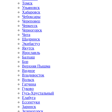
Томск
Ульяновск
Хабаровск
Чебоксары
Череповец
Черкесск
Черногорск
Чита
Шадринск
Экибастуз
Якутск
Ярославль
Балхаш
Бор
Верхняя Пышма
Видное
Владивосток
Вольск
Гатчина
Гуково
Гусь-Хрустальный
Елабуга
Ессентуки
Заринск
Зеленогорск