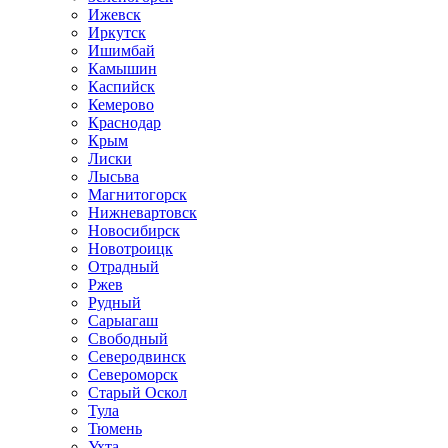
Ижевск
Иркутск
Ишимбай
Камышин
Каспийск
Кемерово
Краснодар
Крым
Лиски
Лысьва
Магнитогорск
Нижневартовск
Новосибирск
Новотроицк
Отрадный
Ржев
Рудный
Сарыагаш
Свободный
Северодвинск
Североморск
Старый Оскол
Тула
Тюмень
Ухта