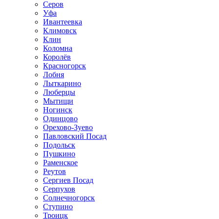
Серов
Уфа
Ивантеевка
Климовск
Клин
Коломна
Королёв
Красногорск
Лобня
Лыткарино
Люберцы
Мытищи
Ногинск
Одинцово
Орехово-Зуево
Павловский Посад
Подольск
Пушкино
Раменское
Реутов
Сергиев Посад
Серпухов
Солнечногорск
Ступино
Троицк