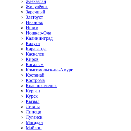
Жезказган
Жигулёвск
Заречный
Златоуст
Иваново
Ишим
Йошкар-Ола
Калининград
Калуга
Караганда
Каскелен
Киров
Когалым
Комсомольск-на-Амуре
Костанай
Кострома
Краснокаменск
Курган
Курск
Кызыл
Ливны
Липецк
Луганск
Магадан
Майкоп