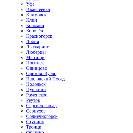
Уфа
Ивантеевка
Климовск
Клин
Коломна
Королёв
Красногорск
Лобня
Лыткарино
Люберцы
Мытищи
Ногинск
Одинцово
Орехово-Зуево
Павловский Посад
Подольск
Пушкино
Раменское
Реутов
Сергиев Посад
Серпухов
Солнечногорск
Ступино
Троицк
Фрязино