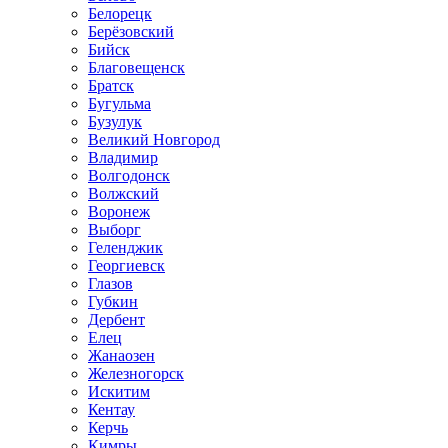
Белорецк
Берёзовский
Бийск
Благовещенск
Братск
Бугульма
Бузулук
Великий Новгород
Владимир
Волгодонск
Волжский
Воронеж
Выборг
Геленджик
Георгиевск
Глазов
Губкин
Дербент
Елец
Жанаозен
Железногорск
Искитим
Кентау
Керчь
Кимры