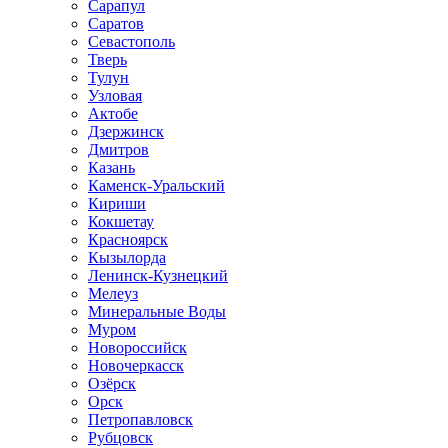
Сарапул
Саратов
Севастополь
Тверь
Тулун
Узловая
Актобе
Дзержинск
Дмитров
Казань
Каменск-Уральский
Кириши
Кокшетау
Красноярск
Кызылорда
Ленинск-Кузнецкий
Мелеуз
Минеральные Воды
Муром
Новороссийск
Новочеркасск
Озёрск
Орск
Петропавловск
Рубцовск