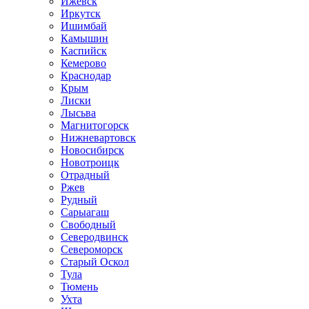
Ижевск
Иркутск
Ишимбай
Камышин
Каспийск
Кемерово
Краснодар
Крым
Лиски
Лысьва
Магнитогорск
Нижневартовск
Новосибирск
Новотроицк
Отрадный
Ржев
Рудный
Сарыагаш
Свободный
Северодвинск
Североморск
Старый Оскол
Тула
Тюмень
Ухта