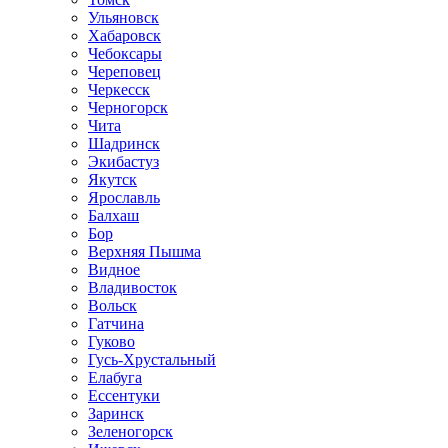
Ульяновск
Хабаровск
Чебоксары
Череповец
Черкесск
Черногорск
Чита
Шадринск
Экибастуз
Якутск
Ярославль
Балхаш
Бор
Верхняя Пышма
Видное
Владивосток
Вольск
Гатчина
Гуково
Гусь-Хрустальный
Елабуга
Ессентуки
Заринск
Зеленогорск