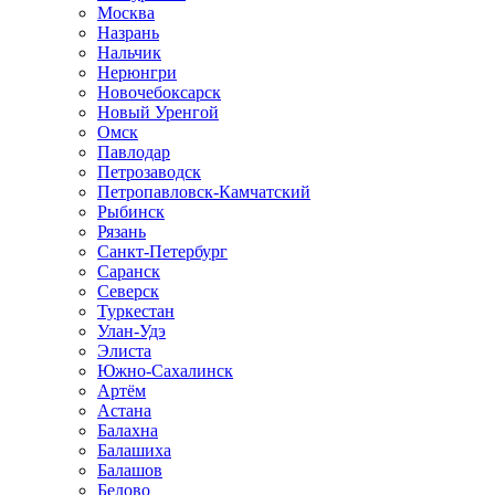
Москва
Назрань
Нальчик
Нерюнгри
Новочебоксарск
Новый Уренгой
Омск
Павлодар
Петрозаводск
Петропавловск-Камчатский
Рыбинск
Рязань
Санкт-Петербург
Саранск
Северск
Туркестан
Улан-Удэ
Элиста
Южно-Сахалинск
Артём
Астана
Балахна
Балашиха
Балашов
Белово