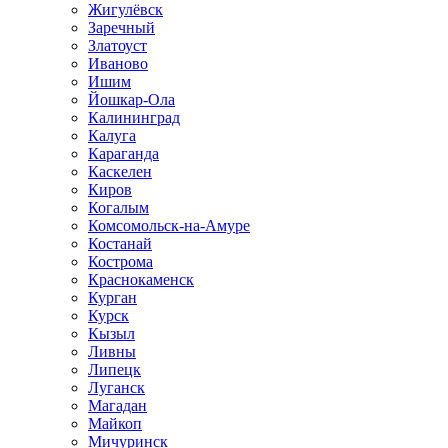
Жигулёвск
Заречный
Златоуст
Иваново
Ишим
Йошкар-Ола
Калининград
Калуга
Караганда
Каскелен
Киров
Когалым
Комсомольск-на-Амуре
Костанай
Кострома
Краснокаменск
Курган
Курск
Кызыл
Ливны
Липецк
Луганск
Магадан
Майкоп
Мичуринск