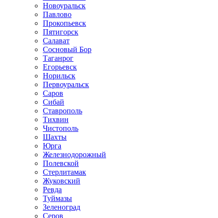
Новоуральск
Павлово
Прокопьевск
Пятигорск
Салават
Сосновый Бор
Таганрог
Егорьевск
Норильск
Первоуральск
Саров
Сибай
Ставрополь
Тихвин
Чистополь
Шахты
Юрга
Железнодорожный
Полевской
Стерлитамак
Жуковский
Ревда
Туймазы
Зеленоград
Серов