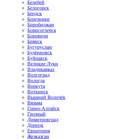
Белебей
Белогорск
Бердск
Березники
Биробиджан
Борисоглебск
Боровичи
Брянск
Бугуруслан
Будённовск
Буйнакск
Великие Луки
Владикавказ
Волгоград
Вологда
Воркута
Воткинск
Вышний Волочёк
Вязьма
Горно-Алтайск
Грозный
Димитровград
Донецк
Евпатория
Жезказган