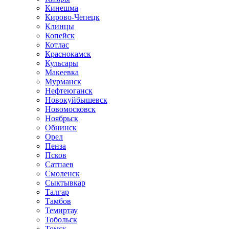
Кинешма
Кирово-Чепецк
Клинцы
Копейск
Котлас
Краснокамск
Кульсары
Макеевка
Мурманск
Нефтеюганск
Новокуйбышевск
Новомосковск
Ноябрьск
Обнинск
Орел
Пенза
Псков
Сатпаев
Смоленск
Сыктывкар
Талгар
Тамбов
Темиртау
Тобольск
Томск