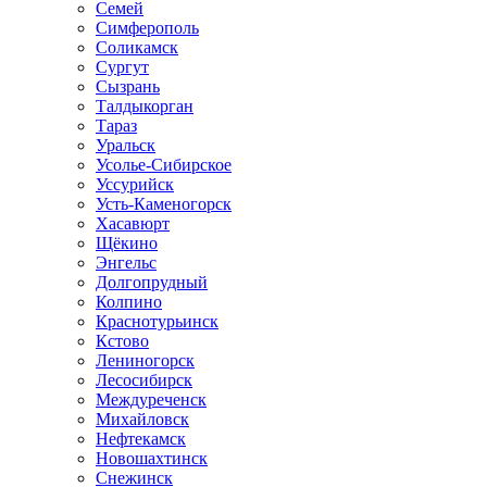
Семей
Симферополь
Соликамск
Сургут
Сызрань
Талдыкорган
Тараз
Уральск
Усолье-Сибирское
Уссурийск
Усть-Каменогорск
Хасавюрт
Щёкино
Энгельс
Долгопрудный
Колпино
Краснотурьинск
Кстово
Лениногорск
Лесосибирск
Междуреченск
Михайловск
Нефтекамск
Новошахтинск
Снежинск