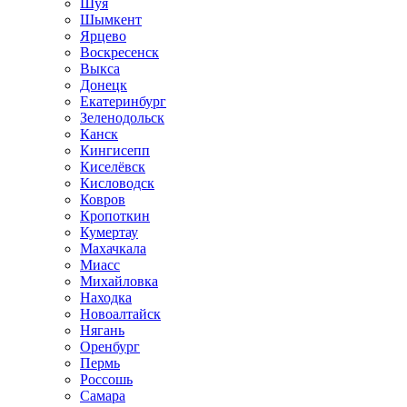
Шуя
Шымкент
Ярцево
Воскресенск
Выкса
Донецк
Екатеринбург
Зеленодольск
Канск
Кингисепп
Киселёвск
Кисловодск
Ковров
Кропоткин
Кумертау
Махачкала
Миасс
Михайловка
Находка
Новоалтайск
Нягань
Оренбург
Пермь
Россошь
Самара