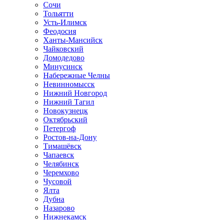
Сочи
Тольятти
Усть-Илимск
Феодосия
Ханты-Мансийск
Чайковский
Домодедово
Минусинск
Набережные Челны
Невинномысск
Нижний Новгород
Нижний Тагил
Новокузнецк
Октябрьский
Петергоф
Ростов-на-Дону
Тимашёвск
Чапаевск
Челябинск
Черемхово
Чусовой
Ялта
Дубна
Назарово
Нижнекамск