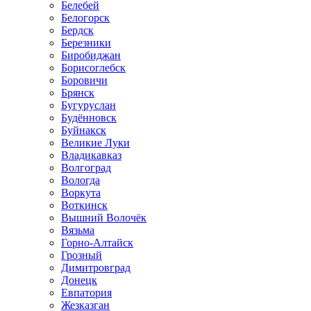
Белебей
Белогорск
Бердск
Березники
Биробиджан
Борисоглебск
Боровичи
Брянск
Бугуруслан
Будённовск
Буйнакск
Великие Луки
Владикавказ
Волгоград
Вологда
Воркута
Воткинск
Вышний Волочёк
Вязьма
Горно-Алтайск
Грозный
Димитровград
Донецк
Евпатория
Жезказган