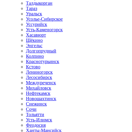
Талдыкорган
Тараз
Уральск
Усолье-Сибирское
Уссурийск
Усть-Каменогорск
Хасавюрт
Щёкино
Энгельс
Долгопрудный
Колпино
Краснотурьинск
Кстово
Лениногорск
Лесосибирск
Междуреченск
Михайловск
Нефтекамск
Новошахтинск
Снежинск
Сочи
Тольятти
Усть-Илимск
Феодосия
Ханты-Мансийск