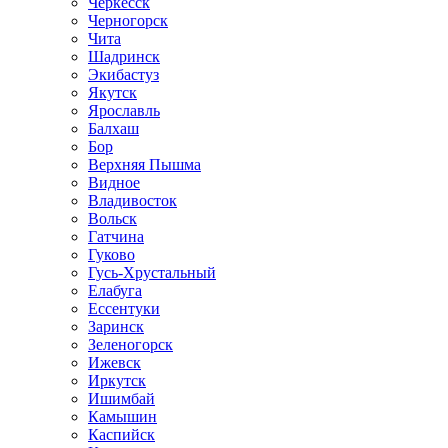
Черкесск
Черногорск
Чита
Шадринск
Экибастуз
Якутск
Ярославль
Балхаш
Бор
Верхняя Пышма
Видное
Владивосток
Вольск
Гатчина
Гуково
Гусь-Хрустальный
Елабуга
Ессентуки
Заринск
Зеленогорск
Ижевск
Иркутск
Ишимбай
Камышин
Каспийск