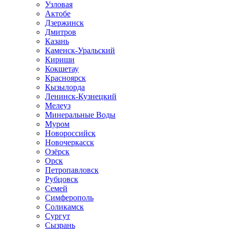
Узловая
Актобе
Дзержинск
Дмитров
Казань
Каменск-Уральский
Кириши
Кокшетау
Красноярск
Кызылорда
Ленинск-Кузнецкий
Мелеуз
Минеральные Воды
Муром
Новороссийск
Новочеркасск
Озёрск
Орск
Петропавловск
Рубцовск
Семей
Симферополь
Соликамск
Сургут
Сызрань