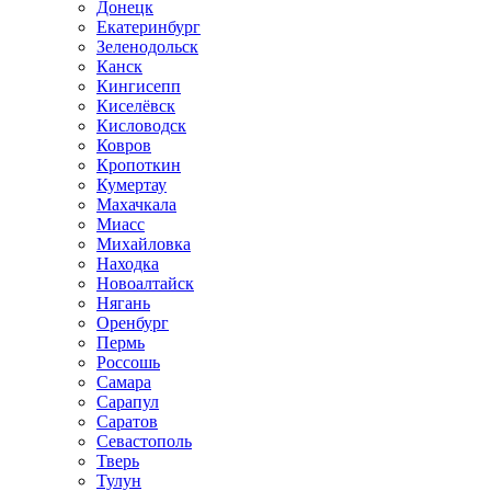
Донецк
Екатеринбург
Зеленодольск
Канск
Кингисепп
Киселёвск
Кисловодск
Ковров
Кропоткин
Кумертау
Махачкала
Миасс
Михайловка
Находка
Новоалтайск
Нягань
Оренбург
Пермь
Россошь
Самара
Сарапул
Саратов
Севастополь
Тверь
Тулун