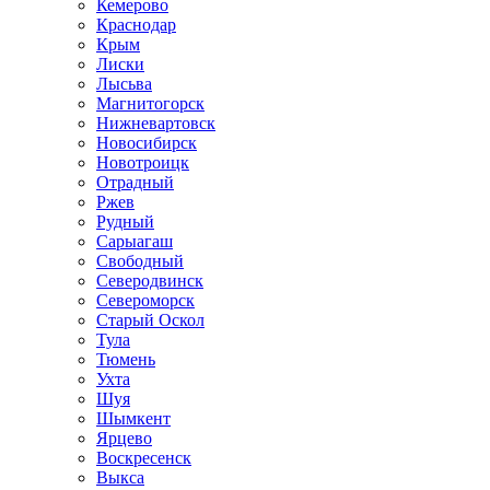
Кемерово
Краснодар
Крым
Лиски
Лысьва
Магнитогорск
Нижневартовск
Новосибирск
Новотроицк
Отрадный
Ржев
Рудный
Сарыагаш
Свободный
Северодвинск
Североморск
Старый Оскол
Тула
Тюмень
Ухта
Шуя
Шымкент
Ярцево
Воскресенск
Выкса