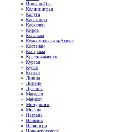
Йошкар-Ола
Калининград
Калуга
Караганда
Каскелен
Киров
Когалым
Комсомольск-на-Амуре
Костанай
Кострома
Краснокаменск
Курган
Курск
Кызыл
Ливны
Липецк
Луганск
Магадан
Майкоп
Мичуринск
Москва
Назрань
Нальчик
Нерюнгри
Новочебоксарск