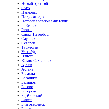
Новый Уренгой
Омск
Павлодар
Петрозаводск
Петропавловск-Камчатский
Рыбинск
Рязань
Санкт-Петербург
Саранск
Северск
Туркестан
Улан-Удэ
Элиста
Южно-Сахалинск
Артём
Астана
Балахна
Балашиха
Балашов
Белово
Белорецк
Берёзовский
Бийск
Благовещенск
Братск