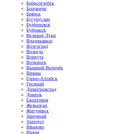
Борисоглебск
Боровичи
Брянск
Бугуруслан
Будённовск
Буйнакск
Великие Луки
Владикавказ
Волгоград
Вологда
Воркута
Воткинск
Вышний Волочёк
Вязьма
Горно-Алтайск
Грозный
Димитровград
Донецк
Евпатория
Жезказган
Жигулёвск
Заречный
Златоуст
Иваново
Ишим