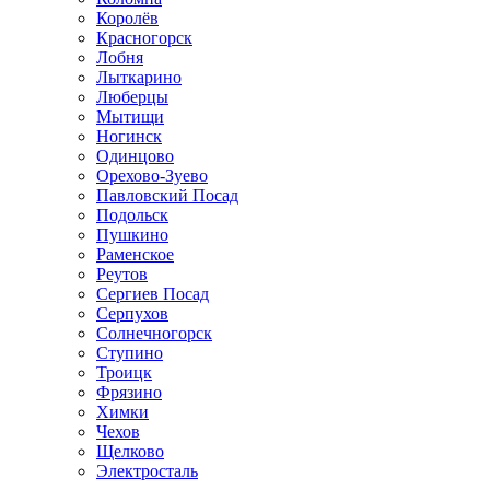
Королёв
Красногорск
Лобня
Лыткарино
Люберцы
Мытищи
Ногинск
Одинцово
Орехово-Зуево
Павловский Посад
Подольск
Пушкино
Раменское
Реутов
Сергиев Посад
Серпухов
Солнечногорск
Ступино
Троицк
Фрязино
Химки
Чехов
Щелково
Электросталь