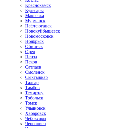
Котлас
Краснокамск
Кульсары
Макеевка
Мурманск
Нефтеюганск
Новокуйбышевск
Новомосковск
Ноябрьск
Обнинск
Орел
Пенза
Псков
Сатпаев
Смоленск
Сыктывкар
Талгар
Тамбов
Темиртау
Тобольск
Томск
Ульяновск
Хабаровск
Чебоксары
Череповец