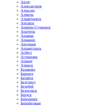
Актау
Александров
Алексин
Алматы
Альметьевск
Ангарск
Анжеро-Судженск
Апатиты
Арзамас
Армавир
Арсеньев
Архангельск
Асбест
Астрахань
Атырау
Ачинск
Балаково
Барнаул
Батайск
Белгород
Белебей
Белогорск
Бердск
Березники
Биробиджан