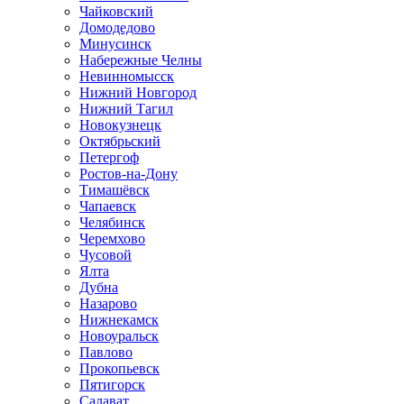
Чайковский
Домодедово
Минусинск
Набережные Челны
Невинномысск
Нижний Новгород
Нижний Тагил
Новокузнецк
Октябрьский
Петергоф
Ростов-на-Дону
Тимашёвск
Чапаевск
Челябинск
Черемхово
Чусовой
Ялта
Дубна
Назарово
Нижнекамск
Новоуральск
Павлово
Прокопьевск
Пятигорск
Салават