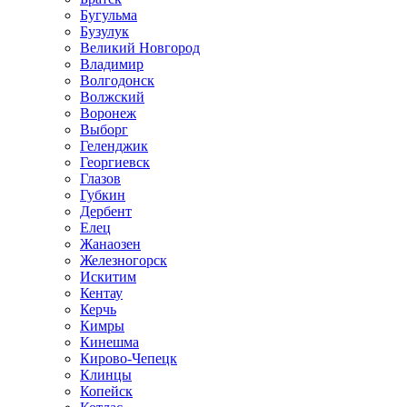
Бугульма
Бузулук
Великий Новгород
Владимир
Волгодонск
Волжский
Воронеж
Выборг
Геленджик
Георгиевск
Глазов
Губкин
Дербент
Елец
Жанаозен
Железногорск
Искитим
Кентау
Керчь
Кимры
Кинешма
Кирово-Чепецк
Клинцы
Копейск