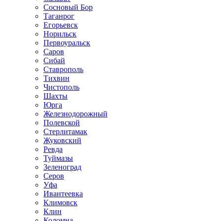
Сосновый Бор
Таганрог
Егорьевск
Норильск
Первоуральск
Саров
Сибай
Ставрополь
Тихвин
Чистополь
Шахты
Юрга
Железнодорожный
Полевской
Стерлитамак
Жуковский
Ревда
Туймазы
Зеленоград
Серов
Уфа
Ивантеевка
Климовск
Клин
Коломна