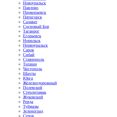
Новоуральск
Павлово
Прокопьевск
Пятигорск
Салават
Сосновый Бор
Таганрог
Егорьевск
Норильск
Первоуральск
Саров
Сибай
Ставрополь
Тихвин
Чистополь
Шахты
Юрга
Железнодорожный
Полевской
Стерлитамак
Жуковский
Ревда
Туймазы
Зеленоград
Серов