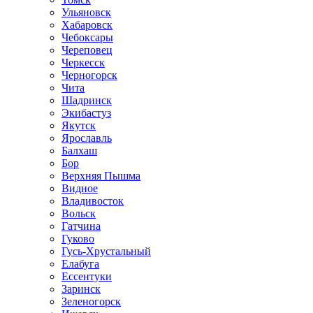
Ульяновск
Хабаровск
Чебоксары
Череповец
Черкесск
Черногорск
Чита
Шадринск
Экибастуз
Якутск
Ярославль
Балхаш
Бор
Верхняя Пышма
Видное
Владивосток
Вольск
Гатчина
Гуково
Гусь-Хрустальный
Елабуга
Ессентуки
Заринск
Зеленогорск