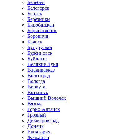
Белебей
Белогорск
Бердск
Березники
Биробиджан
Борисоглебск
Боровичи
Брянск
Бугуруслан
Будённовск
Буйнакск
Великие Луки
Владикавказ
Волгоград
Вологда
Воркута
Воткинск
Вышний Волочёк
Вязьма
Горно-Алтайск
Грозный
Димитровград
Донецк
Евпатория
Жезказган