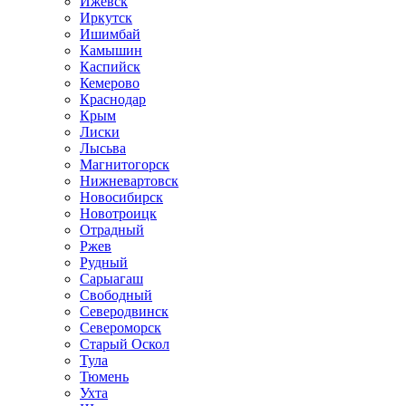
Ижевск
Иркутск
Ишимбай
Камышин
Каспийск
Кемерово
Краснодар
Крым
Лиски
Лысьва
Магнитогорск
Нижневартовск
Новосибирск
Новотроицк
Отрадный
Ржев
Рудный
Сарыагаш
Свободный
Северодвинск
Североморск
Старый Оскол
Тула
Тюмень
Ухта