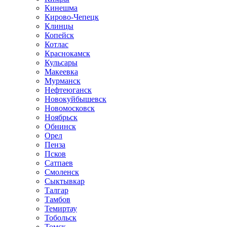
Кинешма
Кирово-Чепецк
Клинцы
Копейск
Котлас
Краснокамск
Кульсары
Макеевка
Мурманск
Нефтеюганск
Новокуйбышевск
Новомосковск
Ноябрьск
Обнинск
Орел
Пенза
Псков
Сатпаев
Смоленск
Сыктывкар
Талгар
Тамбов
Темиртау
Тобольск
Томск