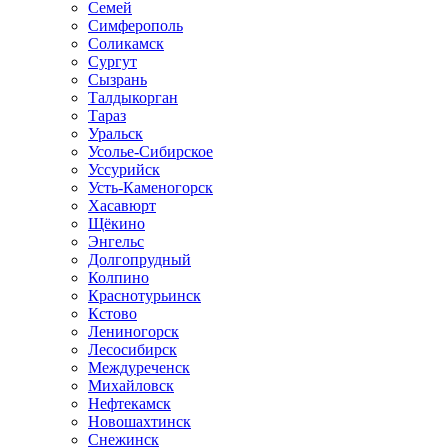
Семей
Симферополь
Соликамск
Сургут
Сызрань
Талдыкорган
Тараз
Уральск
Усолье-Сибирское
Уссурийск
Усть-Каменогорск
Хасавюрт
Щёкино
Энгельс
Долгопрудный
Колпино
Краснотурьинск
Кстово
Лениногорск
Лесосибирск
Междуреченск
Михайловск
Нефтекамск
Новошахтинск
Снежинск