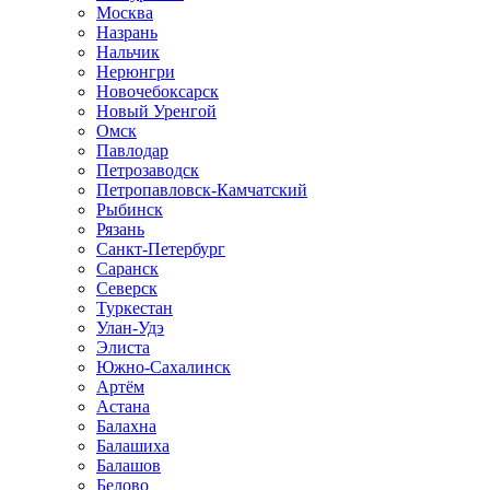
Москва
Назрань
Нальчик
Нерюнгри
Новочебоксарск
Новый Уренгой
Омск
Павлодар
Петрозаводск
Петропавловск-Камчатский
Рыбинск
Рязань
Санкт-Петербург
Саранск
Северск
Туркестан
Улан-Удэ
Элиста
Южно-Сахалинск
Артём
Астана
Балахна
Балашиха
Балашов
Белово