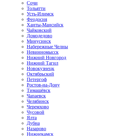
Сочи
Тольятти
Усть-Илимск
Феодосия
Ханты-Мансийск
Чайковский
Домодедово
Минусинск
Набережные Челны
Невинномысск
Нижний Новгород
Нижний Тагил
Новокузнецк
Октябрьский
Петергоф
Ростов-на-Дону
Тимашёвск
Чапаевск
Челябинск
Черемхово
Чусовой
Ялта
Дубна
Назарово
Нижнекамск