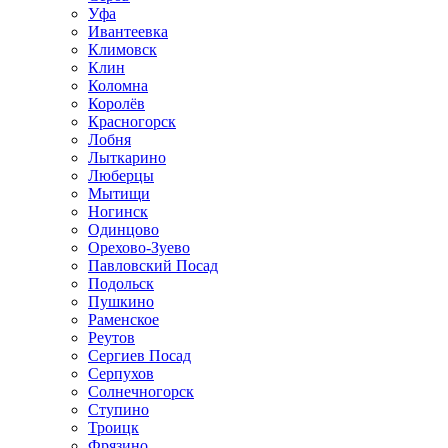
Уфа
Ивантеевка
Климовск
Клин
Коломна
Королёв
Красногорск
Лобня
Лыткарино
Люберцы
Мытищи
Ногинск
Одинцово
Орехово-Зуево
Павловский Посад
Подольск
Пушкино
Раменское
Реутов
Сергиев Посад
Серпухов
Солнечногорск
Ступино
Троицк
Фрязино