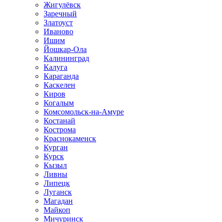
Жигулёвск
Заречный
Златоуст
Иваново
Ишим
Йошкар-Ола
Калининград
Калуга
Караганда
Каскелен
Киров
Когалым
Комсомольск-на-Амуре
Костанай
Кострома
Краснокаменск
Курган
Курск
Кызыл
Ливны
Липецк
Луганск
Магадан
Майкоп
Мичуринск