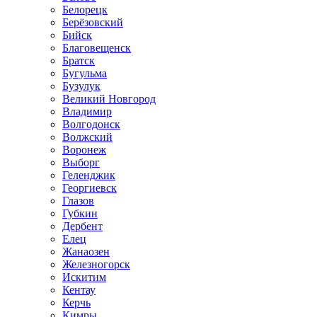
Белорецк
Берёзовский
Бийск
Благовещенск
Братск
Бугульма
Бузулук
Великий Новгород
Владимир
Волгодонск
Волжский
Воронеж
Выборг
Геленджик
Георгиевск
Глазов
Губкин
Дербент
Елец
Жанаозен
Железногорск
Искитим
Кентау
Керчь
Кимры