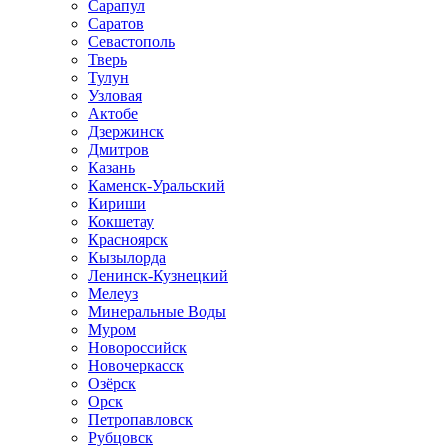
Сарапул
Саратов
Севастополь
Тверь
Тулун
Узловая
Актобе
Дзержинск
Дмитров
Казань
Каменск-Уральский
Кириши
Кокшетау
Красноярск
Кызылорда
Ленинск-Кузнецкий
Мелеуз
Минеральные Воды
Муром
Новороссийск
Новочеркасск
Озёрск
Орск
Петропавловск
Рубцовск