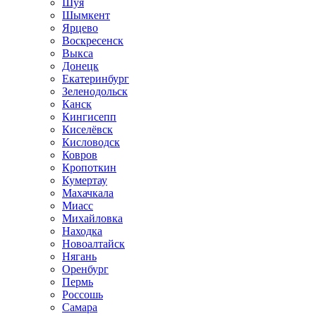
Шуя
Шымкент
Ярцево
Воскресенск
Выкса
Донецк
Екатеринбург
Зеленодольск
Канск
Кингисепп
Киселёвск
Кисловодск
Ковров
Кропоткин
Кумертау
Махачкала
Миасс
Михайловка
Находка
Новоалтайск
Нягань
Оренбург
Пермь
Россошь
Самара