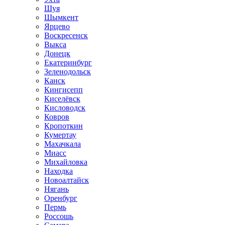
Шуя
Шымкент
Ярцево
Воскресенск
Выкса
Донецк
Екатеринбург
Зеленодольск
Канск
Кингисепп
Киселёвск
Кисловодск
Ковров
Кропоткин
Кумертау
Махачкала
Миасс
Михайловка
Находка
Новоалтайск
Нягань
Оренбург
Пермь
Россошь