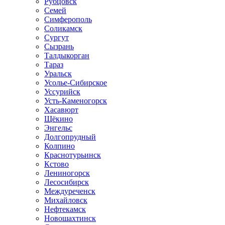
Рубцовск
Семей
Симферополь
Соликамск
Сургут
Сызрань
Талдыкорган
Тараз
Уральск
Усолье-Сибирское
Уссурийск
Усть-Каменогорск
Хасавюрт
Щёкино
Энгельс
Долгопрудный
Колпино
Краснотурьинск
Кстово
Лениногорск
Лесосибирск
Междуреченск
Михайловск
Нефтекамск
Новошахтинск