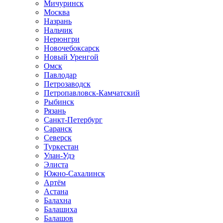
Мичуринск
Москва
Назрань
Нальчик
Нерюнгри
Новочебоксарск
Новый Уренгой
Омск
Павлодар
Петрозаводск
Петропавловск-Камчатский
Рыбинск
Рязань
Санкт-Петербург
Саранск
Северск
Туркестан
Улан-Удэ
Элиста
Южно-Сахалинск
Артём
Астана
Балахна
Балашиха
Балашов