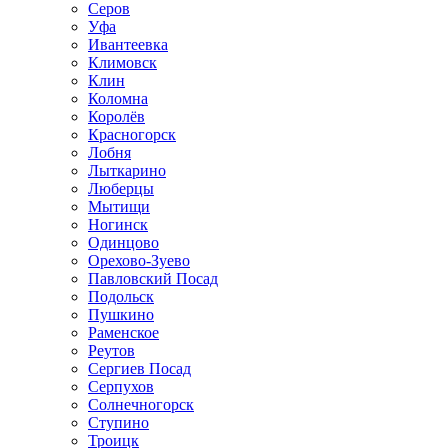
Серов
Уфа
Ивантеевка
Климовск
Клин
Коломна
Королёв
Красногорск
Лобня
Лыткарино
Люберцы
Мытищи
Ногинск
Одинцово
Орехово-Зуево
Павловский Посад
Подольск
Пушкино
Раменское
Реутов
Сергиев Посад
Серпухов
Солнечногорск
Ступино
Троицк