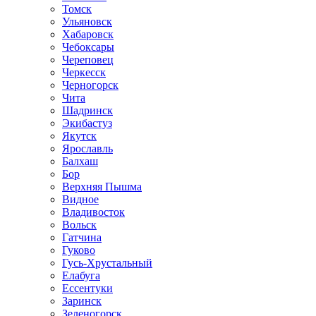
Томск
Ульяновск
Хабаровск
Чебоксары
Череповец
Черкесск
Черногорск
Чита
Шадринск
Экибастуз
Якутск
Ярославль
Балхаш
Бор
Верхняя Пышма
Видное
Владивосток
Вольск
Гатчина
Гуково
Гусь-Хрустальный
Елабуга
Ессентуки
Заринск
Зеленогорск