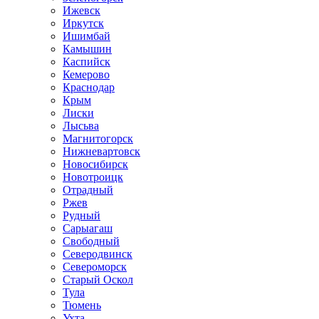
Ижевск
Иркутск
Ишимбай
Камышин
Каспийск
Кемерово
Краснодар
Крым
Лиски
Лысьва
Магнитогорск
Нижневартовск
Новосибирск
Новотроицк
Отрадный
Ржев
Рудный
Сарыагаш
Свободный
Северодвинск
Североморск
Старый Оскол
Тула
Тюмень
Ухта