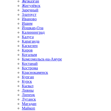
Жезказган
Жигулёвск
Заречный
Златоуст
Иваново
Ишим
Йошкар-Ола
Калининград
Калуга
Караганда
Каскелен
Киров
Когалым
Комсомольск-на-Амуре
Костанай
Кострома
Краснокаменск
Курган
Курск
Кызыл
Ливны
Липецк
Луганск
Магадан
Майкоп