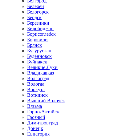
Белгород
Белебей
Белогорск
Бердск
Березники
Биробиджан
Борисоглебск
Боровичи
Брянск
Бугуруслан
Будённовск
Буйнакск
Великие Луки
Владикавказ
Волгоград
Вологда
Воркута
Воткинск
Вышний Волочёк
Вязьма
Горно-Алтайск
Грозный
Димитровград
Донецк
Евпатория