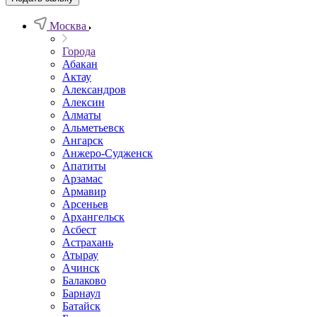
Москва
Города
Абакан
Актау
Александров
Алексин
Алматы
Альметьевск
Ангарск
Анжеро-Судженск
Апатиты
Арзамас
Армавир
Арсеньев
Архангельск
Асбест
Астрахань
Атырау
Ачинск
Балаково
Барнаул
Батайск