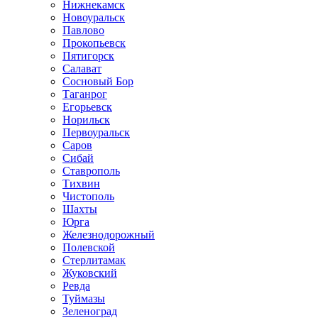
Нижнекамск
Новоуральск
Павлово
Прокопьевск
Пятигорск
Салават
Сосновый Бор
Таганрог
Егорьевск
Норильск
Первоуральск
Саров
Сибай
Ставрополь
Тихвин
Чистополь
Шахты
Юрга
Железнодорожный
Полевской
Стерлитамак
Жуковский
Ревда
Туймазы
Зеленоград