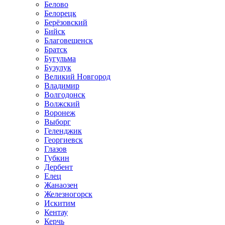
Белово
Белорецк
Берёзовский
Бийск
Благовещенск
Братск
Бугульма
Бузулук
Великий Новгород
Владимир
Волгодонск
Волжский
Воронеж
Выборг
Геленджик
Георгиевск
Глазов
Губкин
Дербент
Елец
Жанаозен
Железногорск
Искитим
Кентау
Керчь