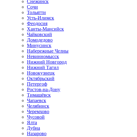
Снежинск
Сочи
Тольятти
Усть-Илимск
Феодосия
Ханты-Мансийск
Чайковский
Домодедово
Минусинск
Набережные Челны
Невинномысск
Нижний Новгород
Нижний Тагил
Новокузнецк
Октябрьский
Петергоф
Ростов-на-Дону
Тимашёвск
Чапаевск
Челябинск
Черемхово
Чусовой
Ялта
Дубна
Назарово