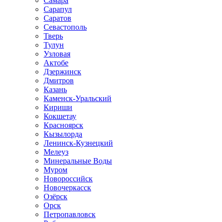
Самара
Сарапул
Саратов
Севастополь
Тверь
Тулун
Узловая
Актобе
Дзержинск
Дмитров
Казань
Каменск-Уральский
Кириши
Кокшетау
Красноярск
Кызылорда
Ленинск-Кузнецкий
Мелеуз
Минеральные Воды
Муром
Новороссийск
Новочеркасск
Озёрск
Орск
Петропавловск