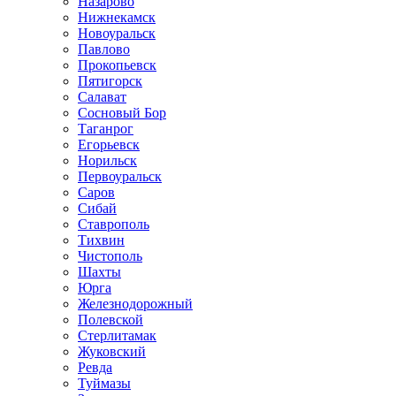
Назарово
Нижнекамск
Новоуральск
Павлово
Прокопьевск
Пятигорск
Салават
Сосновый Бор
Таганрог
Егорьевск
Норильск
Первоуральск
Саров
Сибай
Ставрополь
Тихвин
Чистополь
Шахты
Юрга
Железнодорожный
Полевской
Стерлитамак
Жуковский
Ревда
Туймазы