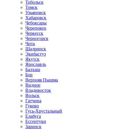
Тобольск
Томск
Ульяновск
Хабаровск
Чебоксары
Череповец
Черкесск
Черногорск
Чита
Шадринск
Экибастуз
Якутск
Ярославль
Балхаш
Бор
Верхняя Пышма
Видное
Владивосток
Вольск
Гатчина
Гуково
Гусь-Хрустальный
Елабуга
Ессентуки
Заринск