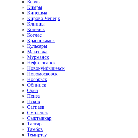
Керчь
Кимры
Кинешма
Кирово-Чепецк
Клинцы
Копейск
Котлас
Краснокамск
Кульсары
Макеевка
Мурманск
Нефтеюганск
Новокуйбышевск
Новомосковск
Ноябрьск
Обнинск
Орел
Пенза
Псков
Сатпаев
Смоленск
Сыктывкар
Талгар
Тамбов
Темиртау