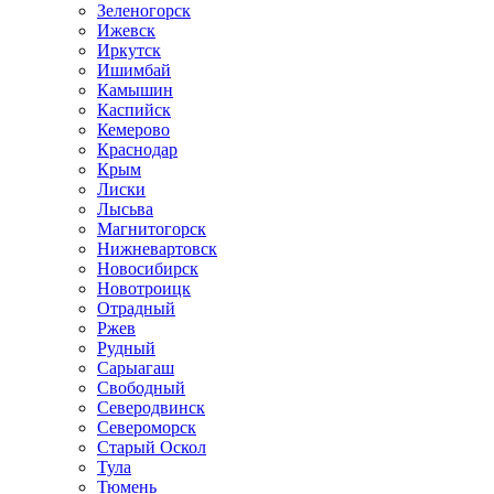
Зеленогорск
Ижевск
Иркутск
Ишимбай
Камышин
Каспийск
Кемерово
Краснодар
Крым
Лиски
Лысьва
Магнитогорск
Нижневартовск
Новосибирск
Новотроицк
Отрадный
Ржев
Рудный
Сарыагаш
Свободный
Северодвинск
Североморск
Старый Оскол
Тула
Тюмень