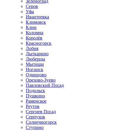
Зеленоград
Серов
Уфа
Ивантеевка
Климовск
Клин
Коломна
Королёв
Красногорск
Лобня
Лыткарино
Люберцы
Мытищи
Ногинск
Одинцово
Орехово-Зуево
Павловский Посад
Подольск
Пушкино
Раменское
Реутов
Сергиев Посад
Серпухов
Солнечногорск
Ступино