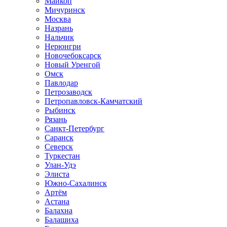
Майкоп
Мичуринск
Москва
Назрань
Нальчик
Нерюнгри
Новочебоксарск
Новый Уренгой
Омск
Павлодар
Петрозаводск
Петропавловск-Камчатский
Рыбинск
Рязань
Санкт-Петербург
Саранск
Северск
Туркестан
Улан-Удэ
Элиста
Южно-Сахалинск
Артём
Астана
Балахна
Балашиха