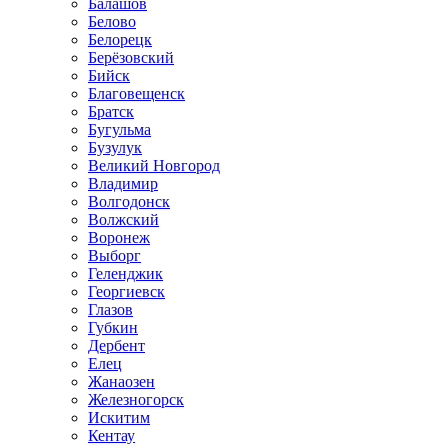
Балашов
Белово
Белорецк
Берёзовский
Бийск
Благовещенск
Братск
Бугульма
Бузулук
Великий Новгород
Владимир
Волгодонск
Волжский
Воронеж
Выборг
Геленджик
Георгиевск
Глазов
Губкин
Дербент
Елец
Жанаозен
Железногорск
Искитим
Кентау