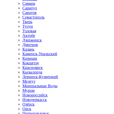
Самара
Сарапул
Саратов
Севастополь
Тверь
Тулун
Узловая
Актобе
Дзержинск
Дмитров
Казань
Каменск-Уральский
Кириши
Кокшетау
Красноярск
Кызылорда
Ленинск-Кузнецкий
Мелеуз
Минеральные Воды
Муром
Новороссийск
Новочеркасск
Озёрск
Орск
Петропавловск