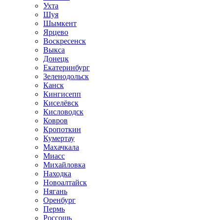
Ухта
Шуя
Шымкент
Ярцево
Воскресенск
Выкса
Донецк
Екатеринбург
Зеленодольск
Канск
Кингисепп
Киселёвск
Кисловодск
Ковров
Кропоткин
Кумертау
Махачкала
Миасс
Михайловка
Находка
Новоалтайск
Нягань
Оренбург
Пермь
Россошь