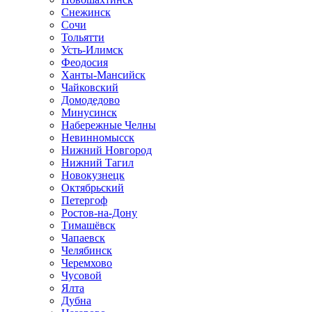
Снежинск
Сочи
Тольятти
Усть-Илимск
Феодосия
Ханты-Мансийск
Чайковский
Домодедово
Минусинск
Набережные Челны
Невинномысск
Нижний Новгород
Нижний Тагил
Новокузнецк
Октябрьский
Петергоф
Ростов-на-Дону
Тимашёвск
Чапаевск
Челябинск
Черемхово
Чусовой
Ялта
Дубна