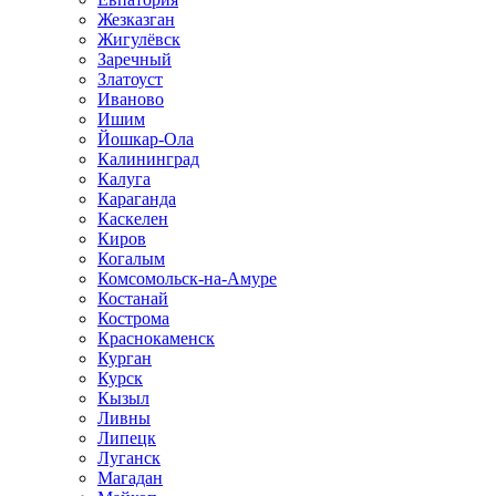
Жезказган
Жигулёвск
Заречный
Златоуст
Иваново
Ишим
Йошкар-Ола
Калининград
Калуга
Караганда
Каскелен
Киров
Когалым
Комсомольск-на-Амуре
Костанай
Кострома
Краснокаменск
Курган
Курск
Кызыл
Ливны
Липецк
Луганск
Магадан