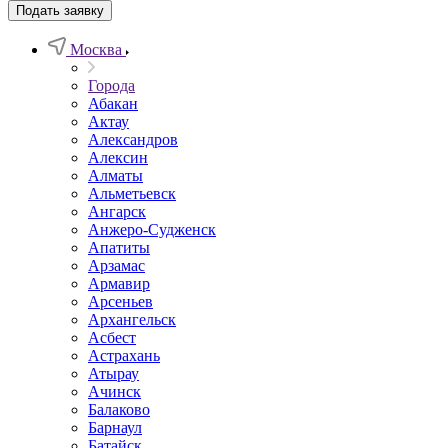
Подать заявку
Москва
Города
Абакан
Актау
Александров
Алексин
Алматы
Альметьевск
Ангарск
Анжеро-Судженск
Апатиты
Арзамас
Армавир
Арсеньев
Архангельск
Асбест
Астрахань
Атырау
Ачинск
Балаково
Барнаул
Батайск