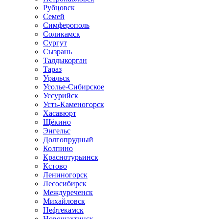
Рубцовск
Семей
Симферополь
Соликамск
Сургут
Сызрань
Талдыкорган
Тараз
Уральск
Усолье-Сибирское
Уссурийск
Усть-Каменогорск
Хасавюрт
Щёкино
Энгельс
Долгопрудный
Колпино
Краснотурьинск
Кстово
Лениногорск
Лесосибирск
Междуреченск
Михайловск
Нефтекамск
Новошахтинск