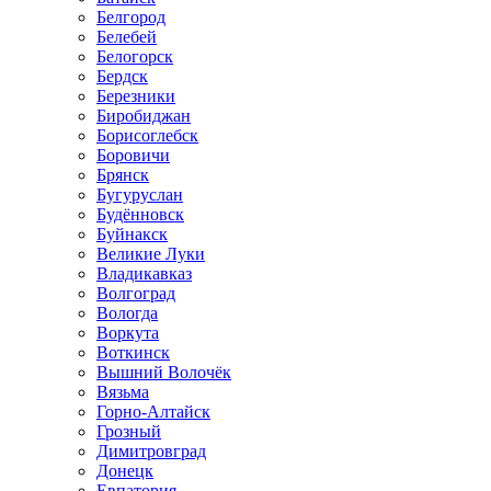
Белгород
Белебей
Белогорск
Бердск
Березники
Биробиджан
Борисоглебск
Боровичи
Брянск
Бугуруслан
Будённовск
Буйнакск
Великие Луки
Владикавказ
Волгоград
Вологда
Воркута
Воткинск
Вышний Волочёк
Вязьма
Горно-Алтайск
Грозный
Димитровград
Донецк
Евпатория