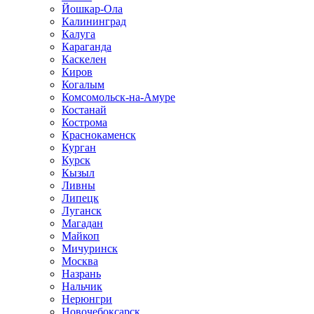
Йошкар-Ола
Калининград
Калуга
Караганда
Каскелен
Киров
Когалым
Комсомольск-на-Амуре
Костанай
Кострома
Краснокаменск
Курган
Курск
Кызыл
Ливны
Липецк
Луганск
Магадан
Майкоп
Мичуринск
Москва
Назрань
Нальчик
Нерюнгри
Новочебоксарск