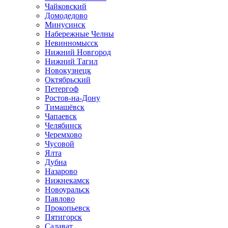
Чайковский
Домодедово
Минусинск
Набережные Челны
Невинномысск
Нижний Новгород
Нижний Тагил
Новокузнецк
Октябрьский
Петергоф
Ростов-на-Дону
Тимашёвск
Чапаевск
Челябинск
Черемхово
Чусовой
Ялта
Дубна
Назарово
Нижнекамск
Новоуральск
Павлово
Прокопьевск
Пятигорск
Салават