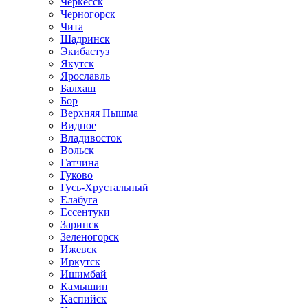
Черкесск
Черногорск
Чита
Шадринск
Экибастуз
Якутск
Ярославль
Балхаш
Бор
Верхняя Пышма
Видное
Владивосток
Вольск
Гатчина
Гуково
Гусь-Хрустальный
Елабуга
Ессентуки
Заринск
Зеленогорск
Ижевск
Иркутск
Ишимбай
Камышин
Каспийск