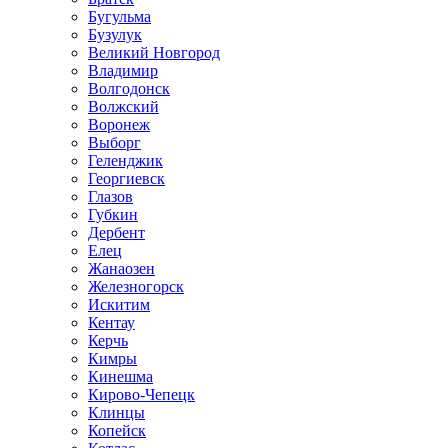
Бугульма
Бузулук
Великий Новгород
Владимир
Волгодонск
Волжский
Воронеж
Выборг
Геленджик
Георгиевск
Глазов
Губкин
Дербент
Елец
Жанаозен
Железногорск
Искитим
Кентау
Керчь
Кимры
Кинешма
Кирово-Чепецк
Клинцы
Копейск