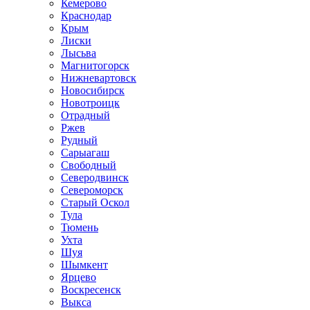
Кемерово
Краснодар
Крым
Лиски
Лысьва
Магнитогорск
Нижневартовск
Новосибирск
Новотроицк
Отрадный
Ржев
Рудный
Сарыагаш
Свободный
Северодвинск
Североморск
Старый Оскол
Тула
Тюмень
Ухта
Шуя
Шымкент
Ярцево
Воскресенск
Выкса