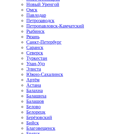
Новый Уренгой
Омск
Павлодар
Петрозаводск
Петропавловск-Камчатский
Рыбинск
Рязань
Санкт-Петербург
Саранск
Северск
Туркестан
Улан-Удэ
Элиста
Южно-Сахалинск
Артём
Астана
Балахна
Балашиха
Балашов
Белово
Белорецк
Берёзовский
Бийск
Благовещенск
Братск