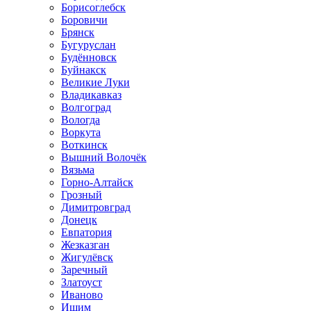
Борисоглебск
Боровичи
Брянск
Бугуруслан
Будённовск
Буйнакск
Великие Луки
Владикавказ
Волгоград
Вологда
Воркута
Воткинск
Вышний Волочёк
Вязьма
Горно-Алтайск
Грозный
Димитровград
Донецк
Евпатория
Жезказган
Жигулёвск
Заречный
Златоуст
Иваново
Ишим