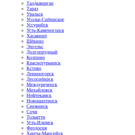
Талдыкорган
Тараз
Уральск
Усолье-Сибирское
Уссурийск
Усть-Каменогорск
Хасавюрт
Щёкино
Энгельс
Долгопрудный
Колпино
Краснотурьинск
Кстово
Лениногорск
Лесосибирск
Междуреченск
Михайловск
Нефтекамск
Новошахтинск
Снежинск
Сочи
Тольятти
Усть-Илимск
Феодосия
Ханты-Мансийск