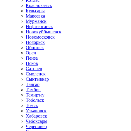
Котлас
Краснокамск
Кульсары
Макеевка
Мурманск
Нефтеюганск
Новокуйбышевск
Новомосковск
Ноябрьск
Обнинск
Орел
Пенза
Псков
Сатпаев
Смоленск
Сыктывкар
Талгар
Тамбов
Темиртау
Тобольск
Томск
Ульяновск
Хабаровск
Чебоксары
Череповец