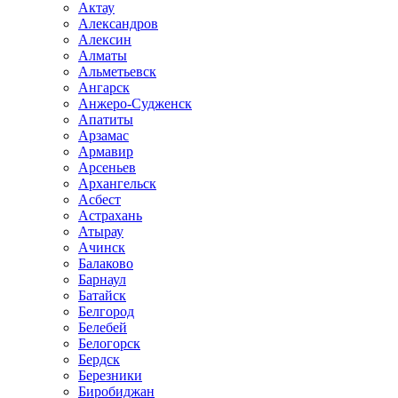
Актау
Александров
Алексин
Алматы
Альметьевск
Ангарск
Анжеро-Судженск
Апатиты
Арзамас
Армавир
Арсеньев
Архангельск
Асбест
Астрахань
Атырау
Ачинск
Балаково
Барнаул
Батайск
Белгород
Белебей
Белогорск
Бердск
Березники
Биробиджан