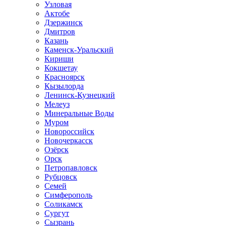
Узловая
Актобе
Дзержинск
Дмитров
Казань
Каменск-Уральский
Кириши
Кокшетау
Красноярск
Кызылорда
Ленинск-Кузнецкий
Мелеуз
Минеральные Воды
Муром
Новороссийск
Новочеркасск
Озёрск
Орск
Петропавловск
Рубцовск
Семей
Симферополь
Соликамск
Сургут
Сызрань