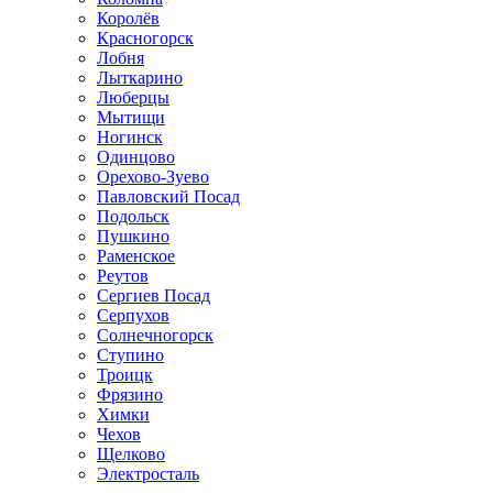
Королёв
Красногорск
Лобня
Лыткарино
Люберцы
Мытищи
Ногинск
Одинцово
Орехово-Зуево
Павловский Посад
Подольск
Пушкино
Раменское
Реутов
Сергиев Посад
Серпухов
Солнечногорск
Ступино
Троицк
Фрязино
Химки
Чехов
Щелково
Электросталь