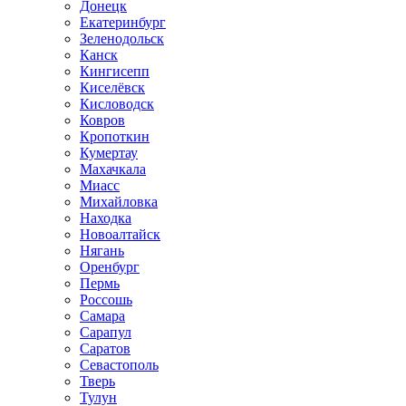
Донецк
Екатеринбург
Зеленодольск
Канск
Кингисепп
Киселёвск
Кисловодск
Ковров
Кропоткин
Кумертау
Махачкала
Миасс
Михайловка
Находка
Новоалтайск
Нягань
Оренбург
Пермь
Россошь
Самара
Сарапул
Саратов
Севастополь
Тверь
Тулун