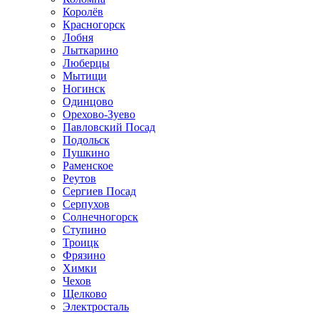
Королёв
Красногорск
Лобня
Лыткарино
Люберцы
Мытищи
Ногинск
Одинцово
Орехово-Зуево
Павловский Посад
Подольск
Пушкино
Раменское
Реутов
Сергиев Посад
Серпухов
Солнечногорск
Ступино
Троицк
Фрязино
Химки
Чехов
Щелково
Электросталь