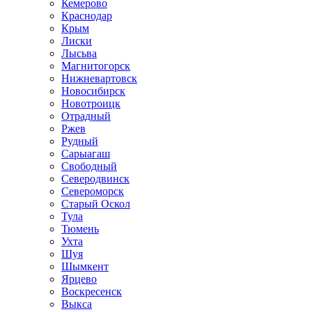
Кемерово
Краснодар
Крым
Лиски
Лысьва
Магнитогорск
Нижневартовск
Новосибирск
Новотроицк
Отрадный
Ржев
Рудный
Сарыагаш
Свободный
Северодвинск
Североморск
Старый Оскол
Тула
Тюмень
Ухта
Шуя
Шымкент
Ярцево
Воскресенск
Выкса