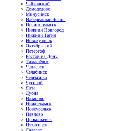
Чайковский
Домодедово
Минусинск
Набережные Челны
Невинномысск
Нижний Новгород
Нижний Тагил
Новокузнецк
Октябрьский
Петергоф
Ростов-на-Дону
Тимашёвск
Чапаевск
Челябинск
Черемхово
Чусовой
Ялта
Дубна
Назарово
Нижнекамск
Новоуральск
Павлово
Прокопьевск
Пятигорск
Салават