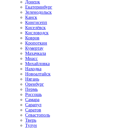
Донецк
Екатеринбург
Зеленодольск
Канск
Кингисепп
Киселёвск
Кисловодск
Ковров
Кропоткин
Кумертау
Махачкала
Миасс
Михайловка
Находка
Новоалтайск
Нягань
Оренбург
Пермь
Россошь
Самара
Сарапул
Саратов
Севастополь
Тверь
Тулун