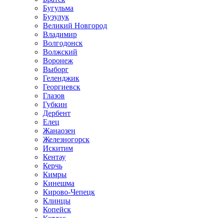
Бугульма
Бузулук
Великий Новгород
Владимир
Волгодонск
Волжский
Воронеж
Выборг
Геленджик
Георгиевск
Глазов
Губкин
Дербент
Елец
Жанаозен
Железногорск
Искитим
Кентау
Керчь
Кимры
Кинешма
Кирово-Чепецк
Клинцы
Копейск