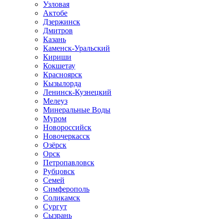
Узловая
Актобе
Дзержинск
Дмитров
Казань
Каменск-Уральский
Кириши
Кокшетау
Красноярск
Кызылорда
Ленинск-Кузнецкий
Мелеуз
Минеральные Воды
Муром
Новороссийск
Новочеркасск
Озёрск
Орск
Петропавловск
Рубцовск
Семей
Симферополь
Соликамск
Сургут
Сызрань