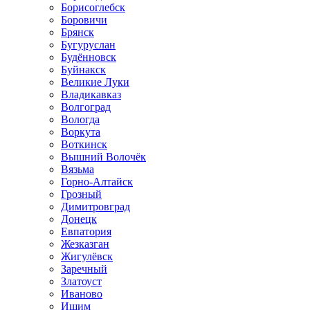
Борисоглебск
Боровичи
Брянск
Бугуруслан
Будённовск
Буйнакск
Великие Луки
Владикавказ
Волгоград
Вологда
Воркута
Воткинск
Вышний Волочёк
Вязьма
Горно-Алтайск
Грозный
Димитровград
Донецк
Евпатория
Жезказган
Жигулёвск
Заречный
Златоуст
Иваново
Ишим