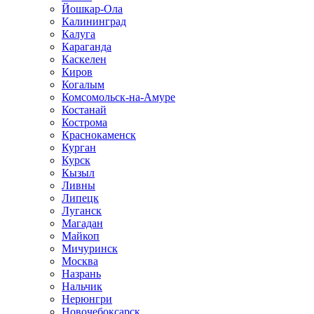
Йошкар-Ола
Калининград
Калуга
Караганда
Каскелен
Киров
Когалым
Комсомольск-на-Амуре
Костанай
Кострома
Краснокаменск
Курган
Курск
Кызыл
Ливны
Липецк
Луганск
Магадан
Майкоп
Мичуринск
Москва
Назрань
Нальчик
Нерюнгри
Новочебоксарск