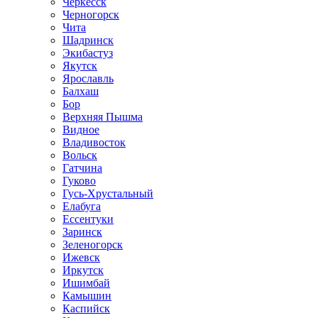
Черкесск
Черногорск
Чита
Шадринск
Экибастуз
Якутск
Ярославль
Балхаш
Бор
Верхняя Пышма
Видное
Владивосток
Вольск
Гатчина
Гуково
Гусь-Хрустальный
Елабуга
Ессентуки
Заринск
Зеленогорск
Ижевск
Иркутск
Ишимбай
Камышин
Каспийск