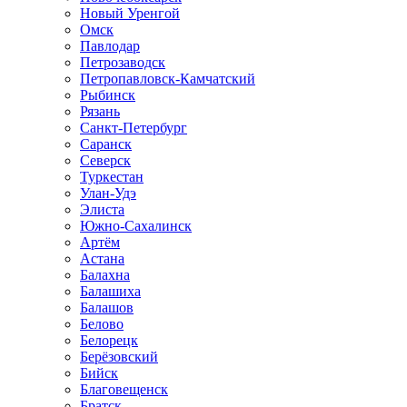
Новый Уренгой
Омск
Павлодар
Петрозаводск
Петропавловск-Камчатский
Рыбинск
Рязань
Санкт-Петербург
Саранск
Северск
Туркестан
Улан-Удэ
Элиста
Южно-Сахалинск
Артём
Астана
Балахна
Балашиха
Балашов
Белово
Белорецк
Берёзовский
Бийск
Благовещенск
Братск