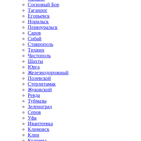
Сосновый Бор
Таганрог
Егорьевск
Норильск
Первоуральск
Саров
Сибай
Ставрополь
Тихвин
Чистополь
Шахты
Юрга
Железнодорожный
Полевской
Стерлитамак
Жуковский
Ревда
Туймазы
Зеленоград
Серов
Уфа
Ивантеевка
Климовск
Клин
Коломна