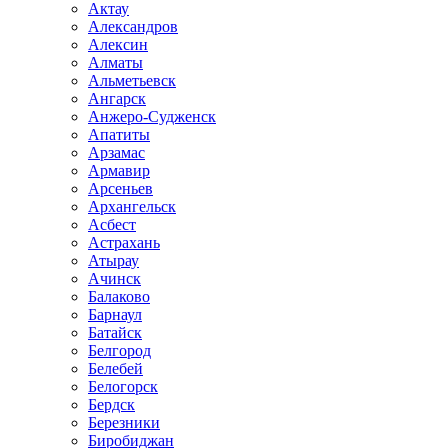
Актау
Александров
Алексин
Алматы
Альметьевск
Ангарск
Анжеро-Судженск
Апатиты
Арзамас
Армавир
Арсеньев
Архангельск
Асбест
Астрахань
Атырау
Ачинск
Балаково
Барнаул
Батайск
Белгород
Белебей
Белогорск
Бердск
Березники
Биробиджан