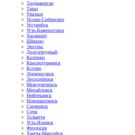
Талдыкорган
Тараз
Уральск
Усолье-Сибирское
Уссурийск
Усть-Каменогорск
Хасавюрт
Щёкино
Энгельс
Долгопрудный
Колпино
Краснотурьинск
Кстово
Лениногорск
Лесосибирск
Междуреченск
Михайловск
Нефтекамск
Новошахтинск
Снежинск
Сочи
Тольятти
Усть-Илимск
Феодосия
Ханты-Мансийск