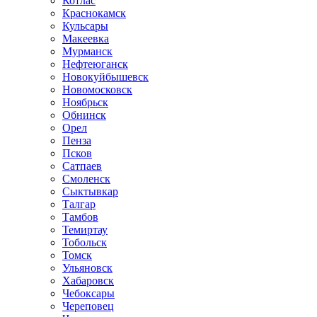
Котлас
Краснокамск
Кульсары
Макеевка
Мурманск
Нефтеюганск
Новокуйбышевск
Новомосковск
Ноябрьск
Обнинск
Орел
Пенза
Псков
Сатпаев
Смоленск
Сыктывкар
Талгар
Тамбов
Темиртау
Тобольск
Томск
Ульяновск
Хабаровск
Чебоксары
Череповец