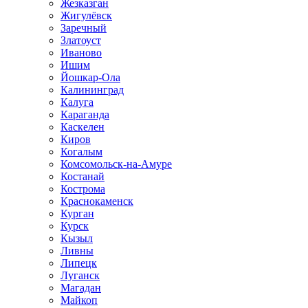
Жезказган
Жигулёвск
Заречный
Златоуст
Иваново
Ишим
Йошкар-Ола
Калининград
Калуга
Караганда
Каскелен
Киров
Когалым
Комсомольск-на-Амуре
Костанай
Кострома
Краснокаменск
Курган
Курск
Кызыл
Ливны
Липецк
Луганск
Магадан
Майкоп