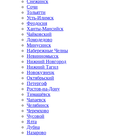
Снежинск
Сочи
Тольятти
Усть-Илимск
Феодосия
Ханты-Мансийск
Чайковский
Домодедово
Минусинск
Набережные Челны
Невинномысск
Нижний Новгород
Нижний Тагил
Новокузнецк
Октябрьский
Петергоф
Ростов-на-Дону
Тимашёвск
Чапаевск
Челябинск
Черемхово
Чусовой
Ялта
Дубна
Назарово