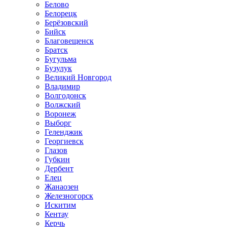
Белово
Белорецк
Берёзовский
Бийск
Благовещенск
Братск
Бугульма
Бузулук
Великий Новгород
Владимир
Волгодонск
Волжский
Воронеж
Выборг
Геленджик
Георгиевск
Глазов
Губкин
Дербент
Елец
Жанаозен
Железногорск
Искитим
Кентау
Керчь