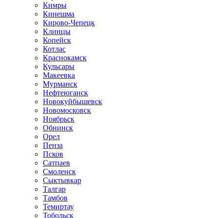
Кимры
Кинешма
Кирово-Чепецк
Клинцы
Копейск
Котлас
Краснокамск
Кульсары
Макеевка
Мурманск
Нефтеюганск
Новокуйбышевск
Новомосковск
Ноябрьск
Обнинск
Орел
Пенза
Псков
Сатпаев
Смоленск
Сыктывкар
Талгар
Тамбов
Темиртау
Тобольск