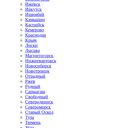
Ижевск
Иркутск
Ишимбай
Камышин
Каспийск
Кемерово
Краснодар
Крым
Лиски
Лысьва
Магнитогорск
Нижневартовск
Новосибирск
Новотроицк
Отрадный
Ржев
Рудный
Сарыагаш
Свободный
Северодвинск
Североморск
Старый Оскол
Тула
Тюмень
Ухта