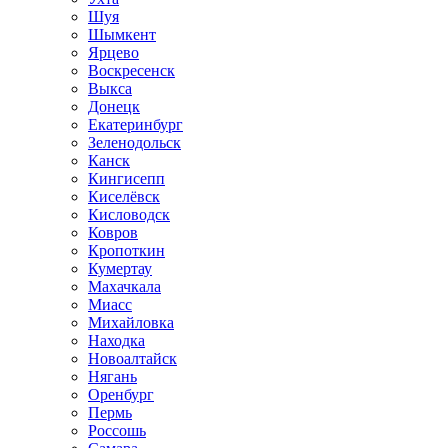
Шуя
Шымкент
Ярцево
Воскресенск
Выкса
Донецк
Екатеринбург
Зеленодольск
Канск
Кингисепп
Киселёвск
Кисловодск
Ковров
Кропоткин
Кумертау
Махачкала
Миасс
Михайловка
Находка
Новоалтайск
Нягань
Оренбург
Пермь
Россошь