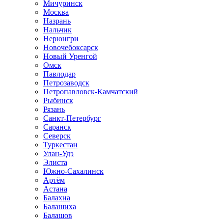
Мичуринск
Москва
Назрань
Нальчик
Нерюнгри
Новочебоксарск
Новый Уренгой
Омск
Павлодар
Петрозаводск
Петропавловск-Камчатский
Рыбинск
Рязань
Санкт-Петербург
Саранск
Северск
Туркестан
Улан-Удэ
Элиста
Южно-Сахалинск
Артём
Астана
Балахна
Балашиха
Балашов