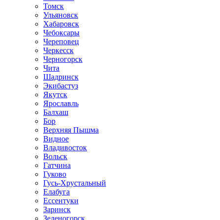
Томск
Ульяновск
Хабаровск
Чебоксары
Череповец
Черкесск
Черногорск
Чита
Шадринск
Экибастуз
Якутск
Ярославль
Балхаш
Бор
Верхняя Пышма
Видное
Владивосток
Вольск
Гатчина
Гуково
Гусь-Хрустальный
Елабуга
Ессентуки
Заринск
Зеленогорск