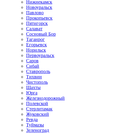
Нижнекамск
Новоуральск
Павлово
Прокопьевск
Пятигорск
Салават
Сосновый Бор
Таганрог
Егорьевск
Норильск
Первоуральск
Саров
Сибай
Ставрополь
Тихвин
Чистополь
Шахты
Юрга
Железнодорожный
Полевской
Стерлитамак
Жуковский
Ревда
Туймазы
Зеленоград