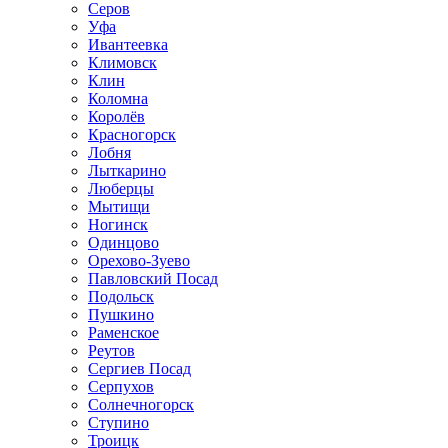
Серов
Уфа
Ивантеевка
Климовск
Клин
Коломна
Королёв
Красногорск
Лобня
Лыткарино
Люберцы
Мытищи
Ногинск
Одинцово
Орехово-Зуево
Павловский Посад
Подольск
Пушкино
Раменское
Реутов
Сергиев Посад
Серпухов
Солнечногорск
Ступино
Троицк