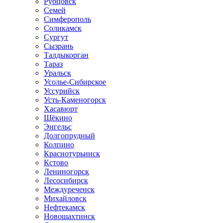
Рубцовск
Семей
Симферополь
Соликамск
Сургут
Сызрань
Талдыкорган
Тараз
Уральск
Усолье-Сибирское
Уссурийск
Усть-Каменогорск
Хасавюрт
Щёкино
Энгельс
Долгопрудный
Колпино
Краснотурьинск
Кстово
Лениногорск
Лесосибирск
Междуреченск
Михайловск
Нефтекамск
Новошахтинск