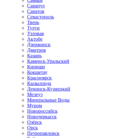
Самара
Сарапул
Саратов
Севастополь
Тверь
Тулун
Узловая
Актобе
Дзержинск
Дмитров
Казань
Каменск-Уральский
Кириши
Кокшетау
Красноярск
Кызылорда
Ленинск-Кузнецкий
Мелеуз
Минеральные Воды
Муром
Новороссийск
Новочеркасск
Озёрск
Орск
Петропавловск