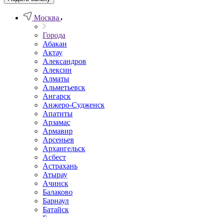
Москва
Города
Абакан
Актау
Александров
Алексин
Алматы
Альметьевск
Ангарск
Анжеро-Судженск
Апатиты
Арзамас
Армавир
Арсеньев
Архангельск
Асбест
Астрахань
Атырау
Ачинск
Балаково
Барнаул
Батайск