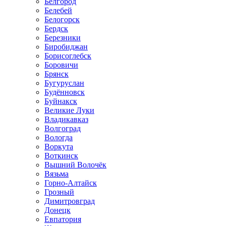
Белгород
Белебей
Белогорск
Бердск
Березники
Биробиджан
Борисоглебск
Боровичи
Брянск
Бугуруслан
Будённовск
Буйнакск
Великие Луки
Владикавказ
Волгоград
Вологда
Воркута
Воткинск
Вышний Волочёк
Вязьма
Горно-Алтайск
Грозный
Димитровград
Донецк
Евпатория