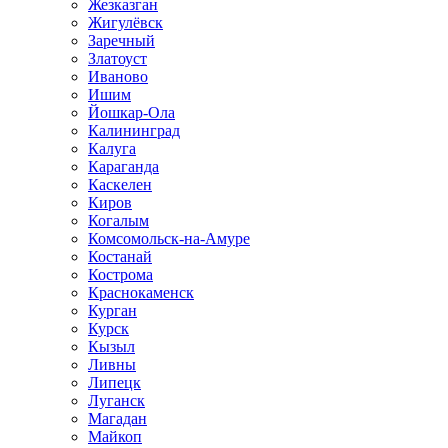
Жезказган
Жигулёвск
Заречный
Златоуст
Иваново
Ишим
Йошкар-Ола
Калининград
Калуга
Караганда
Каскелен
Киров
Когалым
Комсомольск-на-Амуре
Костанай
Кострома
Краснокаменск
Курган
Курск
Кызыл
Ливны
Липецк
Луганск
Магадан
Майкоп