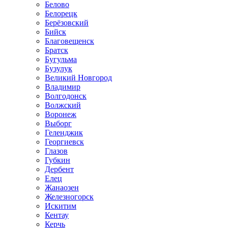
Белово
Белорецк
Берёзовский
Бийск
Благовещенск
Братск
Бугульма
Бузулук
Великий Новгород
Владимир
Волгодонск
Волжский
Воронеж
Выборг
Геленджик
Георгиевск
Глазов
Губкин
Дербент
Елец
Жанаозен
Железногорск
Искитим
Кентау
Керчь