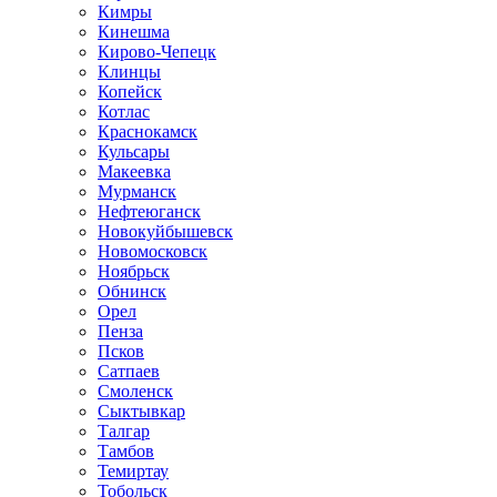
Кимры
Кинешма
Кирово-Чепецк
Клинцы
Копейск
Котлас
Краснокамск
Кульсары
Макеевка
Мурманск
Нефтеюганск
Новокуйбышевск
Новомосковск
Ноябрьск
Обнинск
Орел
Пенза
Псков
Сатпаев
Смоленск
Сыктывкар
Талгар
Тамбов
Темиртау
Тобольск