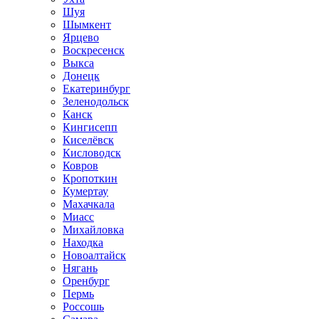
Шуя
Шымкент
Ярцево
Воскресенск
Выкса
Донецк
Екатеринбург
Зеленодольск
Канск
Кингисепп
Киселёвск
Кисловодск
Ковров
Кропоткин
Кумертау
Махачкала
Миасс
Михайловка
Находка
Новоалтайск
Нягань
Оренбург
Пермь
Россошь