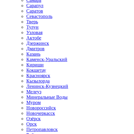
Самара
Сарапул
Саратов
Севастополь
Тверь
Тулун
Узловая
Актобе
Дзержинск
Дмитров
Казань
Каменск-Уральский
Кириши
Кокшетау
Красноярск
Кызылорда
Ленинск-Кузнецкий
Мелеуз
Минеральные Воды
Муром
Новороссийск
Новочеркасск
Озёрск
Орск
Петропавловск