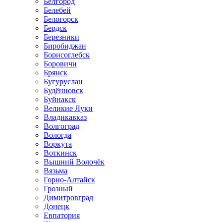
Белгород
Белебей
Белогорск
Бердск
Березники
Биробиджан
Борисоглебск
Боровичи
Брянск
Бугуруслан
Будённовск
Буйнакск
Великие Луки
Владикавказ
Волгоград
Вологда
Воркута
Воткинск
Вышний Волочёк
Вязьма
Горно-Алтайск
Грозный
Димитровград
Донецк
Евпатория