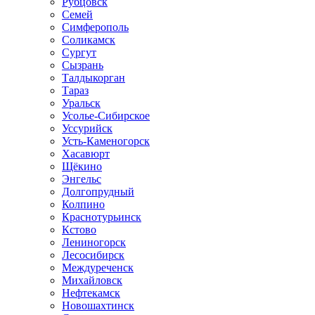
Рубцовск
Семей
Симферополь
Соликамск
Сургут
Сызрань
Талдыкорган
Тараз
Уральск
Усолье-Сибирское
Уссурийск
Усть-Каменогорск
Хасавюрт
Щёкино
Энгельс
Долгопрудный
Колпино
Краснотурьинск
Кстово
Лениногорск
Лесосибирск
Междуреченск
Михайловск
Нефтекамск
Новошахтинск