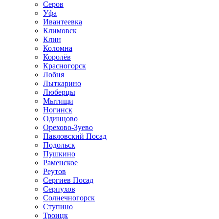
Серов
Уфа
Ивантеевка
Климовск
Клин
Коломна
Королёв
Красногорск
Лобня
Лыткарино
Люберцы
Мытищи
Ногинск
Одинцово
Орехово-Зуево
Павловский Посад
Подольск
Пушкино
Раменское
Реутов
Сергиев Посад
Серпухов
Солнечногорск
Ступино
Троицк