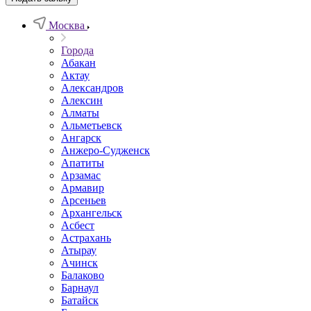
Москва
Города
Абакан
Актау
Александров
Алексин
Алматы
Альметьевск
Ангарск
Анжеро-Судженск
Апатиты
Арзамас
Армавир
Арсеньев
Архангельск
Асбест
Астрахань
Атырау
Ачинск
Балаково
Барнаул
Батайск