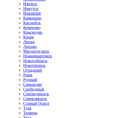
Ижевск
Иркутск
Ишимбай
Камышин
Каспийск
Кемерово
Краснодар
Крым
Лиски
Лысьва
Магнитогорск
Нижневартовск
Новосибирск
Новотроицк
Отрадный
Ржев
Рудный
Сарыагаш
Свободный
Северодвинск
Североморск
Старый Оскол
Тула
Тюмень
Ухта