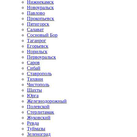
Нижнекамск
Новоуральск
Павлово
Прокопьевск
Пятигорск
Салават
Сосновый Бор
Таганрог
Егорьевск
Норильск
Первоуральск
Саров
Сибай
Ставрополь
Тихвин
Чистополь
Шахты
Юрга
Железнодорожный
Полевской
Стерлитамак
Жуковский
Ревда
Туймазы
Зеленоград