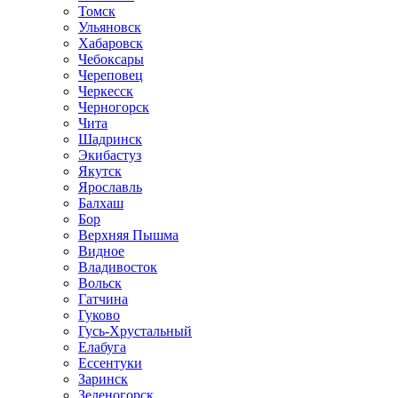
Томск
Ульяновск
Хабаровск
Чебоксары
Череповец
Черкесск
Черногорск
Чита
Шадринск
Экибастуз
Якутск
Ярославль
Балхаш
Бор
Верхняя Пышма
Видное
Владивосток
Вольск
Гатчина
Гуково
Гусь-Хрустальный
Елабуга
Ессентуки
Заринск
Зеленогорск