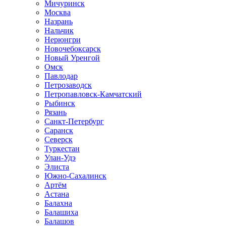
Мичуринск
Москва
Назрань
Нальчик
Нерюнгри
Новочебоксарск
Новый Уренгой
Омск
Павлодар
Петрозаводск
Петропавловск-Камчатский
Рыбинск
Рязань
Санкт-Петербург
Саранск
Северск
Туркестан
Улан-Удэ
Элиста
Южно-Сахалинск
Артём
Астана
Балахна
Балашиха
Балашов