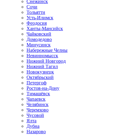
Снежинск
Сочи
Тольятти
Усть-Илимск
Феодосия
Ханты-Мансийск
Чайковский
Домодедово
Минусинск
Набережные Челны
Невинномысск
Нижний Новгород
Нижний Тагил
Новокузнецк
Октябрьский
Петергоф
Ростов-на-Дону
Тимашёвск
Чапаевск
Челябинск
Черемхово
Чусовой
Ялта
Дубна
Назарово