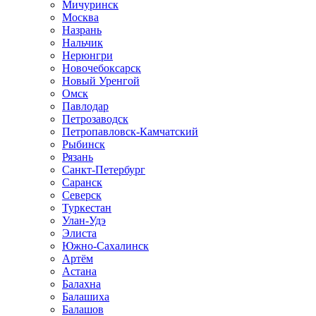
Мичуринск
Москва
Назрань
Нальчик
Нерюнгри
Новочебоксарск
Новый Уренгой
Омск
Павлодар
Петрозаводск
Петропавловск-Камчатский
Рыбинск
Рязань
Санкт-Петербург
Саранск
Северск
Туркестан
Улан-Удэ
Элиста
Южно-Сахалинск
Артём
Астана
Балахна
Балашиха
Балашов