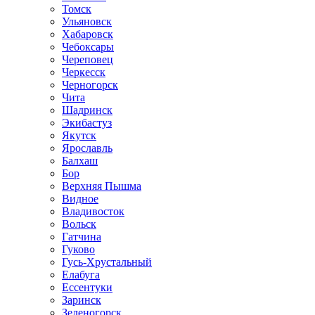
Томск
Ульяновск
Хабаровск
Чебоксары
Череповец
Черкесск
Черногорск
Чита
Шадринск
Экибастуз
Якутск
Ярославль
Балхаш
Бор
Верхняя Пышма
Видное
Владивосток
Вольск
Гатчина
Гуково
Гусь-Хрустальный
Елабуга
Ессентуки
Заринск
Зеленогорск