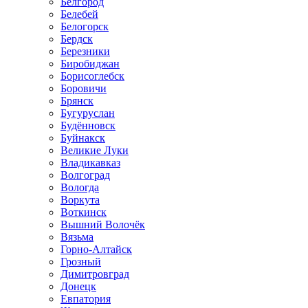
Белгород
Белебей
Белогорск
Бердск
Березники
Биробиджан
Борисоглебск
Боровичи
Брянск
Бугуруслан
Будённовск
Буйнакск
Великие Луки
Владикавказ
Волгоград
Вологда
Воркута
Воткинск
Вышний Волочёк
Вязьма
Горно-Алтайск
Грозный
Димитровград
Донецк
Евпатория