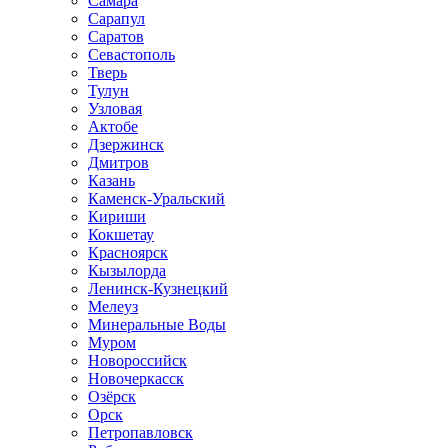
Самара
Сарапул
Саратов
Севастополь
Тверь
Тулун
Узловая
Актобе
Дзержинск
Дмитров
Казань
Каменск-Уральский
Кириши
Кокшетау
Красноярск
Кызылорда
Ленинск-Кузнецкий
Мелеуз
Минеральные Воды
Муром
Новороссийск
Новочеркасск
Озёрск
Орск
Петропавловск