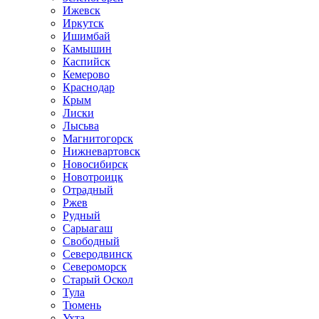
Ижевск
Иркутск
Ишимбай
Камышин
Каспийск
Кемерово
Краснодар
Крым
Лиски
Лысьва
Магнитогорск
Нижневартовск
Новосибирск
Новотроицк
Отрадный
Ржев
Рудный
Сарыагаш
Свободный
Северодвинск
Североморск
Старый Оскол
Тула
Тюмень
Ухта