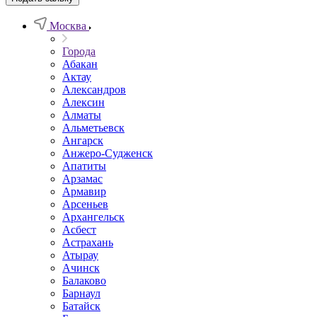
Москва
Города
Абакан
Актау
Александров
Алексин
Алматы
Альметьевск
Ангарск
Анжеро-Судженск
Апатиты
Арзамас
Армавир
Арсеньев
Архангельск
Асбест
Астрахань
Атырау
Ачинск
Балаково
Барнаул
Батайск