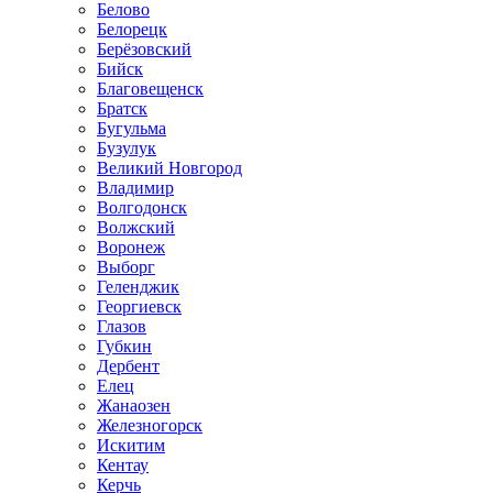
Белово
Белорецк
Берёзовский
Бийск
Благовещенск
Братск
Бугульма
Бузулук
Великий Новгород
Владимир
Волгодонск
Волжский
Воронеж
Выборг
Геленджик
Георгиевск
Глазов
Губкин
Дербент
Елец
Жанаозен
Железногорск
Искитим
Кентау
Керчь