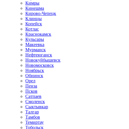
Кимры
Кинешма
Кирово-Чепецк
Клинцы
Копейск
Котлас
Краснокамск
Кульсары
Макеевка
Мурманск
Нефтеюганск
Новокуйбышевск
Новомосковск
Ноябрьск
Обнинск
Орел
Пенза
Псков
Сатпаев
Смоленск
Сыктывкар
Талгар
Тамбов
Темиртау
Тобольск