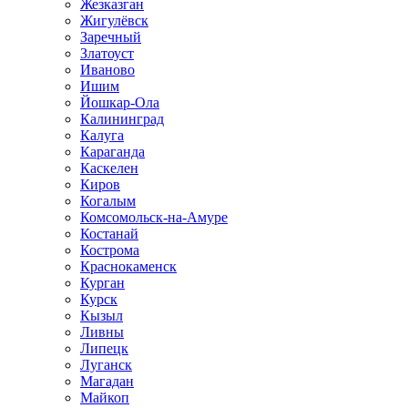
Жезказган
Жигулёвск
Заречный
Златоуст
Иваново
Ишим
Йошкар-Ола
Калининград
Калуга
Караганда
Каскелен
Киров
Когалым
Комсомольск-на-Амуре
Костанай
Кострома
Краснокаменск
Курган
Курск
Кызыл
Ливны
Липецк
Луганск
Магадан
Майкоп