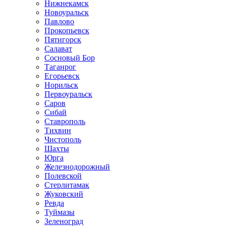
Нижнекамск
Новоуральск
Павлово
Прокопьевск
Пятигорск
Салават
Сосновый Бор
Таганрог
Егорьевск
Норильск
Первоуральск
Саров
Сибай
Ставрополь
Тихвин
Чистополь
Шахты
Юрга
Железнодорожный
Полевской
Стерлитамак
Жуковский
Ревда
Туймазы
Зеленоград