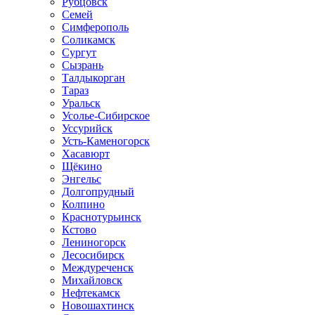
Рубцовск
Семей
Симферополь
Соликамск
Сургут
Сызрань
Талдыкорган
Тараз
Уральск
Усолье-Сибирское
Уссурийск
Усть-Каменогорск
Хасавюрт
Щёкино
Энгельс
Долгопрудный
Колпино
Краснотурьинск
Кстово
Лениногорск
Лесосибирск
Междуреченск
Михайловск
Нефтекамск
Новошахтинск