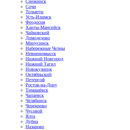
Снежинск
Сочи
Тольятти
Усть-Илимск
Феодосия
Ханты-Мансийск
Чайковский
Домодедово
Минусинск
Набережные Челны
Невинномысск
Нижний Новгород
Нижний Тагил
Новокузнецк
Октябрьский
Петергоф
Ростов-на-Дону
Тимашёвск
Чапаевск
Челябинск
Черемхово
Чусовой
Ялта
Дубна
Назарово