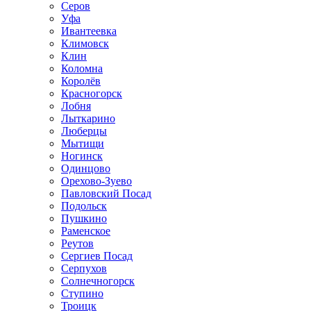
Серов
Уфа
Ивантеевка
Климовск
Клин
Коломна
Королёв
Красногорск
Лобня
Лыткарино
Люберцы
Мытищи
Ногинск
Одинцово
Орехово-Зуево
Павловский Посад
Подольск
Пушкино
Раменское
Реутов
Сергиев Посад
Серпухов
Солнечногорск
Ступино
Троицк