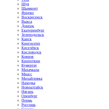
Шуя
Шымкент
Ярцево
Воскресенск
Выкса
Донецк
Екатеринбург
Зеленодольск
Канск
Кингисепп
Киселёвск
Кисловодск
Ковров
Кропоткин
Кумертау
Махачкала
Миасс
Михайловка
Находка
Новоалтайск
Нягань
Оренбург
Пермь
Россошь