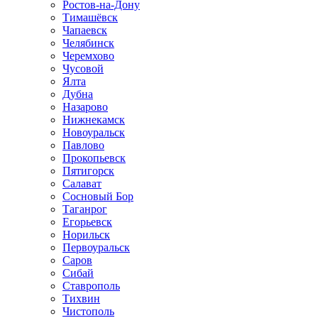
Ростов-на-Дону
Тимашёвск
Чапаевск
Челябинск
Черемхово
Чусовой
Ялта
Дубна
Назарово
Нижнекамск
Новоуральск
Павлово
Прокопьевск
Пятигорск
Салават
Сосновый Бор
Таганрог
Егорьевск
Норильск
Первоуральск
Саров
Сибай
Ставрополь
Тихвин
Чистополь