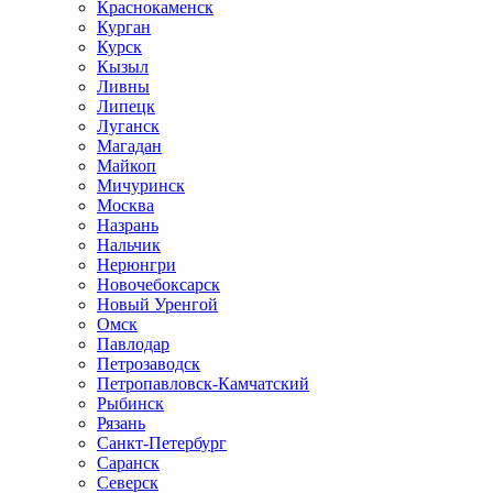
Краснокаменск
Курган
Курск
Кызыл
Ливны
Липецк
Луганск
Магадан
Майкоп
Мичуринск
Москва
Назрань
Нальчик
Нерюнгри
Новочебоксарск
Новый Уренгой
Омск
Павлодар
Петрозаводск
Петропавловск-Камчатский
Рыбинск
Рязань
Санкт-Петербург
Саранск
Северск