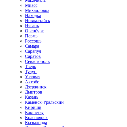
Махачкала
Миасс
Михайловка
Находка
Новоалтайск
Нягань
Оренбург
Пермь
Россошь
Самара
Сарапул
Саратов
Севастополь
Тверь
Тулун
Узловая
Актобе
Дзержинск
Дмитров
Казань
Каменск-Уральский
Кириши
Кокшетау
Красноярск
Кызылорда