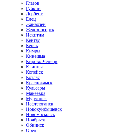
Глазов
Губкин
Дербент
Елец
Жанаозен
Железногорск
Искитим
Кентау
Керчь
Кимры
Кинешма
Кирово-Чепецк
Клинцы
Копейск
Котлас
Краснокамск
Кульсары
Макеевка
Мурманск
Нефтеюганск
Новокуйбышевск
Новомосковск
Ноябрьск
Обнинск
Орел