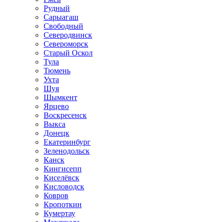
Рудный
Сарыагаш
Свободный
Северодвинск
Североморск
Старый Оскол
Тула
Тюмень
Ухта
Шуя
Шымкент
Ярцево
Воскресенск
Выкса
Донецк
Екатеринбург
Зеленодольск
Канск
Кингисепп
Киселёвск
Кисловодск
Ковров
Кропоткин
Кумертау