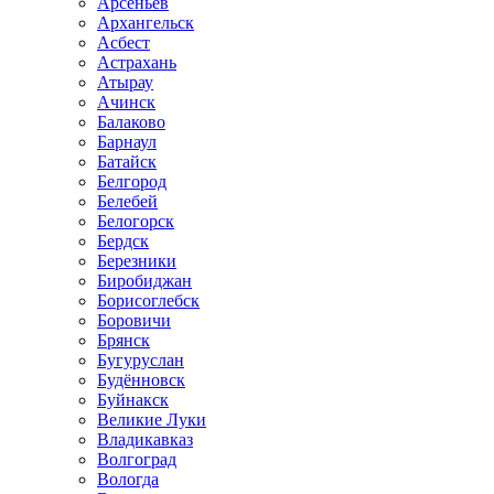
Арсеньев
Архангельск
Асбест
Астрахань
Атырау
Ачинск
Балаково
Барнаул
Батайск
Белгород
Белебей
Белогорск
Бердск
Березники
Биробиджан
Борисоглебск
Боровичи
Брянск
Бугуруслан
Будённовск
Буйнакск
Великие Луки
Владикавказ
Волгоград
Вологда