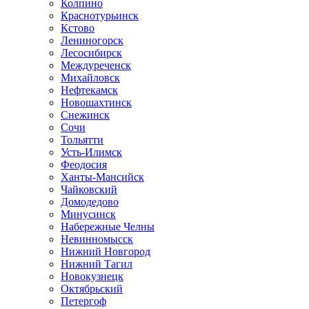
Колпино
Краснотурьинск
Кстово
Лениногорск
Лесосибирск
Междуреченск
Михайловск
Нефтекамск
Новошахтинск
Снежинск
Сочи
Тольятти
Усть-Илимск
Феодосия
Ханты-Мансийск
Чайковский
Домодедово
Минусинск
Набережные Челны
Невинномысск
Нижний Новгород
Нижний Тагил
Новокузнецк
Октябрьский
Петергоф