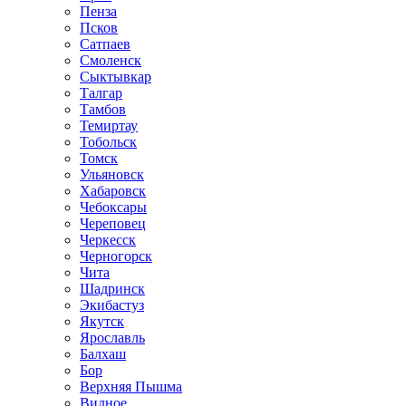
Пенза
Псков
Сатпаев
Смоленск
Сыктывкар
Талгар
Тамбов
Темиртау
Тобольск
Томск
Ульяновск
Хабаровск
Чебоксары
Череповец
Черкесск
Черногорск
Чита
Шадринск
Экибастуз
Якутск
Ярославль
Балхаш
Бор
Верхняя Пышма
Видное