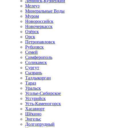
Ленинск-Кузнецкий
Мелеуз
Минеральные Воды
Муром
Новороссийск
Новочеркасск
Озёрск
Орск
Петропавловск
Рубцовск
Семей
Симферополь
Соликамск
Сургут
Сызрань
Талдыкорган
Тараз
Уральск
Усолье-Сибирское
Уссурийск
Усть-Каменогорск
Хасавюрт
Щёкино
Энгельс
Долгопрудный