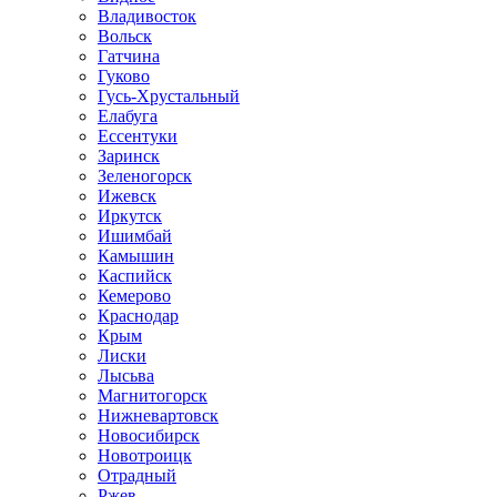
Владивосток
Вольск
Гатчина
Гуково
Гусь-Хрустальный
Елабуга
Ессентуки
Заринск
Зеленогорск
Ижевск
Иркутск
Ишимбай
Камышин
Каспийск
Кемерово
Краснодар
Крым
Лиски
Лысьва
Магнитогорск
Нижневартовск
Новосибирск
Новотроицк
Отрадный
Ржев