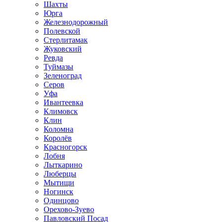
Шахты
Юрга
Железнодорожный
Полевской
Стерлитамак
Жуковский
Ревда
Туймазы
Зеленоград
Серов
Уфа
Ивантеевка
Климовск
Клин
Коломна
Королёв
Красногорск
Лобня
Лыткарино
Люберцы
Мытищи
Ногинск
Одинцово
Орехово-Зуево
Павловский Посад