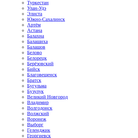
Туркестан
Улан-Удэ
Элиста
Южно-Сахалинск
Артём
Астана
Балахна
Балашиха
Балашов
Белово
Белорецк
Берёзовский
Бийск
Благовещенск
Братск
Бугульма
Бузулук
Великий Новгород
Владимир
Волгодонск
Волжский
Воронеж
Выборг
Геленджик
Георгиевск