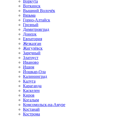
Воркута
Воткинск
Вышний Волочёк
Вязьма
Горно-Алтайск
Грозный
Димитровград
Донецк
Евпатория
Жезказган
Жигулёвск
Заречный
Златоуст
Иваново
Ишим
Йошкар-Ола
Калининград
Калуга
Караганда
Каскелен
Киров
Когалым
Комсомольск-на-Амуре
Костанай
Кострома